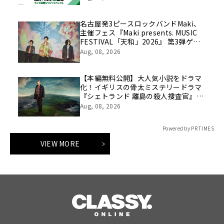
時より「ABEMA」で独占無料放送！
名古屋発3ピースロックバンドMaki、
主催フェス『Maki presents. MUSIC
FESTIVAL「天和」2026』 第3弾ゲス
ト解禁！
Aug, 08, 2026
【本編無料公開】大人気小説をドラマ
化！イギリスの骨太ミステリードラマ
『シェトランド 離島の殺人捜査官』
を、第2話まで8/7（金）20:00～隔週1
Aug, 08, 2026
話ずつ無料配信！
Powered by PR TIMES
VIEW MORE