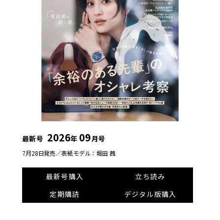
2026
09
最新号
年
月号
7月28日発売／
表紙モデル：堀田 茜
最新号購入
立ち読み
定期購読
デジタル版購入