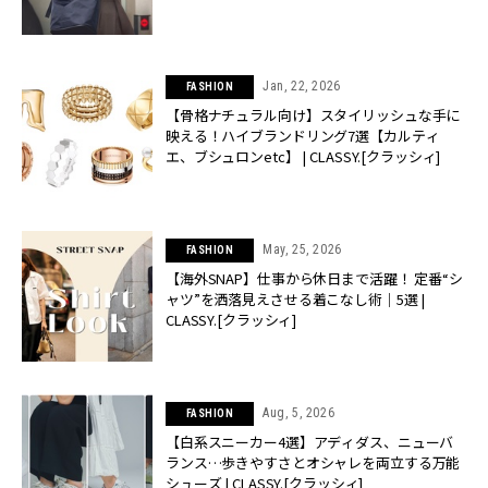
Jan, 22, 2026
FASHION
【骨格ナチュラル向け】スタイリッシュな手に
映える！ハイブランドリング7選【カルティ
エ、ブシュロンetc】 | CLASSY.[クラッシィ]
May, 25, 2026
FASHION
【海外SNAP】仕事から休日まで活躍！ 定番“シ
ャツ”を洒落見えさせる着こなし術｜5選 |
CLASSY.[クラッシィ]
Aug, 5, 2026
FASHION
【白系スニーカー4選】アディダス、ニューバ
ランス…歩きやすさとオシャレを両立する万能
シューズ | CLASSY.[クラッシィ]