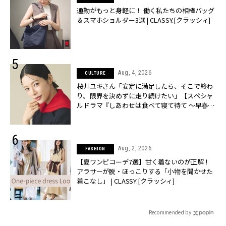
通勤がもっと身軽に！ 働く私たちの相棒バッグ
＆スマホショルダー3選 | CLASSY.[クラッシィ]
Aug, 4, 2026
CULTURE
桜井ユキさん「安定に満足したら、そこで終わ
り。限界を決めずに走り続けたい」【スペシャ
ルドラマ『しあわせは食べて寝て待て ～早春の
養生編～』】 | CLASSY.[クラッシィ]
Aug, 2, 2026
FASHION
【夏ワンピコーデ7選】甘く着ないのが正解！
アラサーが脱・ほっこりする「小物を聞かせた
着こなし」 | CLASSY.[クラッシィ]
Recommended by