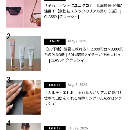
「それ、ホントにユニクロ？」な高揚感小物に
注目！【女性誌スタッフのリアル買い３選】 |
CLASSY.[クラッシィ]
Aug, 7, 2026
BEAUTY
【UV下地】酷暑に頼れる！ 2,000円台〜3,000円
台の名品3選｜30代美容ライターが正直レビュ
ー | CLASSY.[クラッシィ]
Aug, 3, 2026
FASHION
【カルティエ】おしゃれな人がリアルに愛用！
仕事で自信をくれる相棒リング | CLASSY.[クラ
ッシィ]
Jul, 29, 2026
FASHION