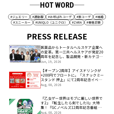
HOT WORD
#ジュエリー
#通勤服
#お呼ばれコーデ
#旅コーデ
#結婚
#スニーカー
#UNIQLO（ユニクロ）
#ZARA
#骨格診断
PRESS RELEASE
医薬品からトータルヘルスケア企業へ
の変革。第一三共ヘルスケアが発足20
周年を記念し、製品開発・新カテゴリ
挑戦の舞台や旧社統合時のエピソード
Jun, 19, 2026
を社員の想いとともに振り返る特別映
像を公開！
【オープン2周年】アイスドリンクが
+200円でフロートに。「スナックミー
スタンド 押上」にて2周年記念イベン
トを開催【8/8(土)～8/9(日)】
Aug, 08, 2026
『乙女ゲー世界はモブに厳しい世界で
す2』『転生したら剣でしたII』大特
集！『GCノベルズ12周年記念番組 ア
ニメ情報モリモリSP』8月23日(日) 夜8
Aug, 08, 2026