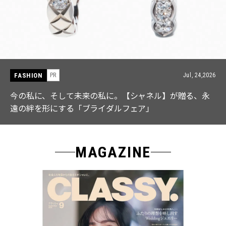
FASHION
PR
Jul, 24,2026
今の私に、そして未来の私に。【シャネル】が贈る、永
遠の絆を形にする「ブライダルフェア」
MAGAZINE