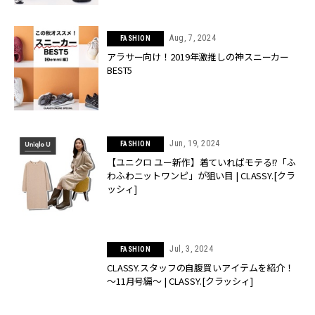
Aug, 7, 2024
FASHION
アラサー向け！2019年激推しの神スニーカー
BEST5
Jun, 19, 2024
FASHION
【ユニクロ ユー新作】着ていればモテる!?「ふ
わふわニットワンピ」が狙い目 | CLASSY.[クラ
ッシィ]
Jul, 3, 2024
FASHION
CLASSY.スタッフの自腹買いアイテムを紹介！
～11月号編～ | CLASSY.[クラッシィ]