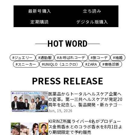
最新号購入
立ち読み
定期購読
デジタル版購入
HOT WORD
#ジュエリー
#通勤服
#お呼ばれコーデ
#旅コーデ
#結婚
#スニーカー
#UNIQLO（ユニクロ）
#ZARA
#骨格診断
PRESS RELEASE
医薬品からトータルヘルスケア企業へ
の変革。第一三共ヘルスケアが発足20
周年を記念し、製品開発・新カテゴリ
挑戦の舞台や旧社統合時のエピソード
Jun, 19, 2026
を社員の想いとともに振り返る特別映
像を公開！
KIRINZ所属ライバー4名がプロデュー
ス金熊香水とのコラボ香水を8月1日よ
り期間限定で予約販売