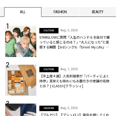
ALL
FASHION
BEAUTY
Aug, 5, 2026
CULTURE
STARGLOWに質問「人生のハンドルを自分で握
っていると感じるのは？」“大️人になった”と実
感する瞬間【3rdシングル『Drivin' My Life』発
売】 | CLASSY.[クラッシィ]
Aug, 1, 2026
CULTURE
【手土産４選】人気料理家が「パーティによく
持参」見栄えも味わいもお墨付きの老舗の名物
とは？ | CLASSY.[クラッシィ]
Aug, 5, 2026
FASHION
【ブルガリ】【ブシュロン】背中を押してくれ