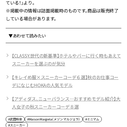
ている！」より。
※掲載中の情報は誌面掲載時のものです。商品は販売終了
している場合があります。
▼あわせて読みたい
【CLASSY.世代の新基準】ホテルやバーに行く時もあえて
スニーカーを選ぶのが気分
【キレイめ服×スニーカーコーデ６選】秋のお仕事コー
デになじむHOKAの人気モデル
【アディダス、ニューバランス…おすすめモデル紹介】大
人女子の秋スニーカーコーデ８選
#武田玲奈
#Maison Margiela（メゾン マルジェラ）
#ミニマム
#スニーカー