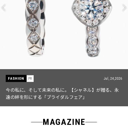
FASHION
026
PR
Jul, 15,2
永
【ICB】人気インフルエンサーと共同制作! 週5で着たく
なる「名品ブラウス」２選
MAGAZINE