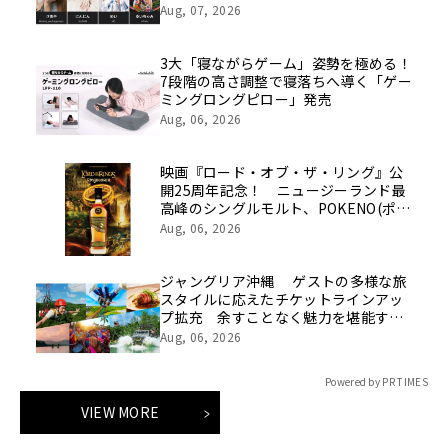
Aug, 07, 2026
3大「寝ながらゲーム」姿勢を極める！
7段階の高さ調整で寝落ちへ導く「ゲー
ミングロングピロー」発売
Aug, 06, 2026
映画『ロード・オブ・ザ・リング』公
開25周年記念！ ニュージーランド最
高峰のシングルモルト、POKENO(ポケ
ノ)より 数量限定ウイスキー「リング
Aug, 06, 2026
ベアラー」が誕生
ジャングリア沖縄 ゲストの多様な旅
スタイルに応えたチケットラインアッ
プ拡充 余すことなく魅力を堪能する
「ロイヤルチケット」新登場
Aug, 06, 2026
Powered by PR TIMES
VIEW MORE