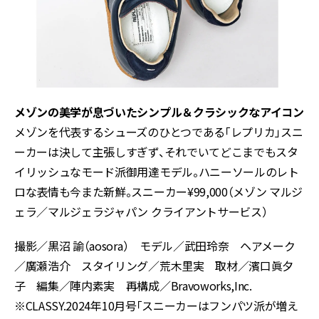
メゾンの美学が息づいたシンプル＆クラシックなアイコン
メゾンを代表するシューズのひとつである「レプリカ」スニ
ーカーは決して主張しすぎず、それでいてどこまでもスタ
イリッシュなモード派御用達モデル。ハニーソールのレト
ロな表情も今また新鮮。スニーカー¥99,000（メゾン マルジ
ェラ／マルジェラジャパン クライアントサービス）
撮影／黒沼 諭（aosora） モデル／武田玲奈 ヘアメーク
／廣瀬浩介 スタイリング／荒木里実 取材／濱口眞夕
子 編集／陣内素実 再構成／Bravoworks,Inc.
※CLASSY.2024年10月号「スニーカーはフンパツ派が増え