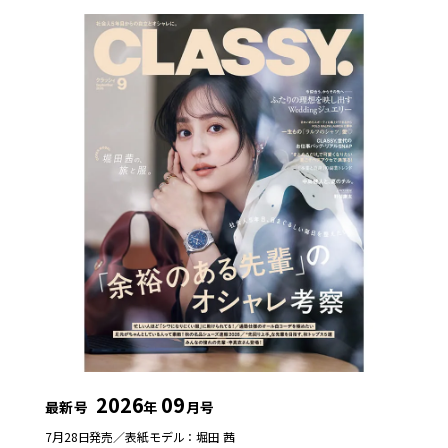
2026
09
最新号
年
月号
7月28日発売／
表紙モデル：堀田 茜