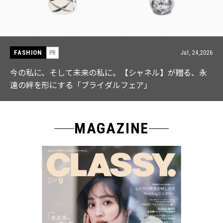
FASHION
PR
Jul, 15,2026
【ICB】人気インフルエンサーと共同制作! 週5で着たく
なる「名品ブラウス」２選
MAGAZINE