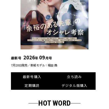
2026
09
最新号
年
月号
7月28日発売／
表紙モデル：堀田 茜
最新号購入
立ち読み
定期購読
デジタル版購入
HOT WORD