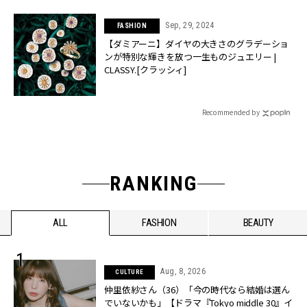
Sep, 29, 2024
FASHION
【ダミアーニ】ダイヤの大きさのグラデーショ
ンが特別な輝きを放つ一生ものジュエリー |
CLASSY.[クラッシィ]
Recommended by
RANKING
ALL
FASHION
BEAUTY
Aug, 8, 2026
CULTURE
仲里依紗さん（36）「今の時代なら結婚は選ん
でいないかも」【ドラマ『Tokyo middle 30』イ