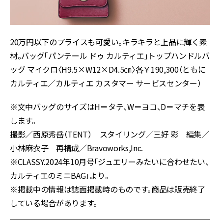
20万円以下のプライスも可愛い。キラキラと上品に輝く素
材。バッグ「パンテール ドゥ カルティエ」トップハンドルバ
ッグ マイクロ〈H9.5×W12×D4.5㎝〉各￥190,300（ともに
カルティエ／カルティエ カスタマー サービスセンター）
※文中バッグのサイズはH＝タテ、W＝ヨコ、D＝マチを表
します。
撮影／西原秀岳（TENT） スタイリング／三好 彩 編集／
小林麻衣子 再構成／Bravoworks,Inc.
※CLASSY.2024年10月号「ジュエリーみたいに合わせたい、
カルティエのミニBAG」より。
※掲載中の情報は誌面掲載時のものです。商品は販売終了
している場合があります。