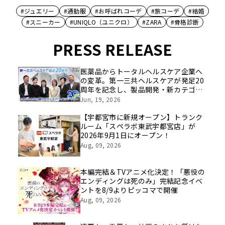
#ジュエリー
#通勤服
#お呼ばれコーデ
#旅コーデ
#結婚
#スニーカー
#UNIQLO（ユニクロ）
#ZARA
#骨格診断
PRESS RELEASE
医薬品からトータルヘルスケア企業へ
の変革。第一三共ヘルスケアが発足20
周年を記念し、製品開発・新カテゴリ
挑戦の舞台や旧社統合時のエピソード
Jun, 19, 2026
を社員の想いとともに振り返る特別映
像を公開！
【宇都宮市に新規オープン】トランク
ルーム「スペラボ東武宇都宮店」が
2026年9月1日にオープン！
Aug, 09, 2026
本編完結＆TVアニメ化決定！「悪役の
エンディングは死のみ」完結記念イベ
ントを8/9よりピッコマで開催
Aug, 09, 2026