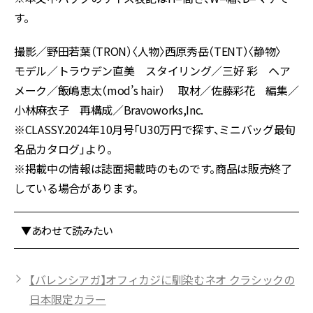
す。
撮影／野田若葉（TRON）〈人物〉西原秀岳（TENT）〈静物〉
モデル／トラウデン直美 スタイリング／三好 彩 ヘア
メーク／飯嶋恵太（mod’s hair） 取材／佐藤彩花 編集／
小林麻衣子 再構成／Bravoworks,Inc.
※CLASSY.2024年10月号「U30万円で探す、ミニバッグ最旬
名品カタログ」より。
※掲載中の情報は誌面掲載時のものです。商品は販売終了
している場合があります。
▼あわせて読みたい
【バレンシアガ】オフィカジに馴染むネオ クラシックの
日本限定カラー