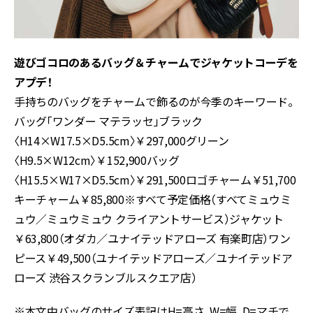
遊びゴコロのあるバッグ＆チャームでジャケットコーデを
アプデ！
手持ちのバッグをチャームで飾るのが今季のキーワード。
バッグ「ワンダー マテラッセ」ブラック
〈H14×W17.5×D5.5cm〉￥297,000グリーン
〈H9.5×W12cm〉￥152,900バッグ
〈H15.5×W17×D5.5cm〉￥291,500ロゴチャーム￥51,700
キーチャーム￥85,800※すべて予定価格（すべてミュウミ
ュウ／ミュウミュウ クライアントサービス）ジャケット
￥63,800（オダカ／ユナイテッドアローズ 有楽町店）ワン
ピース￥49,500（ユナイテッドアローズ／ユナイテッドア
ローズ 渋谷スクランブルスクエア店）
※本文中バッグのサイズ表記はH=高さ、W=幅、D=マチで