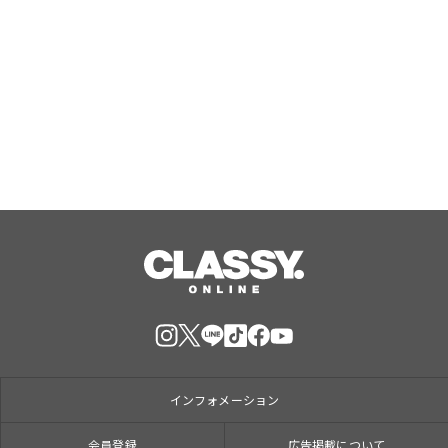
ライフスタイルブランド「LIB」、キ
ャンバスコレクション第三弾として
「キャンバス トートバッグ」と「キャ
ンバス スクエアハンドバッグ」が登場
Aug, 10, 2026
インフォメーション
会員登録
広告掲載について