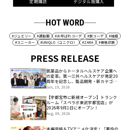
定期購読
デジタル版購入
HOT WORD
#ジュエリー
#通勤服
#お呼ばれコーデ
#旅コーデ
#結婚
#スニーカー
#UNIQLO（ユニクロ）
#ZARA
#骨格診断
PRESS RELEASE
医薬品からトータルヘルスケア企業へ
の変革。第一三共ヘルスケアが発足20
周年を記念し、製品開発・新カテゴリ
挑戦の舞台や旧社統合時のエピソード
Jun, 19, 2026
を社員の想いとともに振り返る特別映
像を公開！
【宇都宮市に新規オープン】トランク
ルーム「スペラボ東武宇都宮店」が
2026年9月1日にオープン！
Aug, 09, 2026
本編完結＆TVアニメ化決定！「悪役の