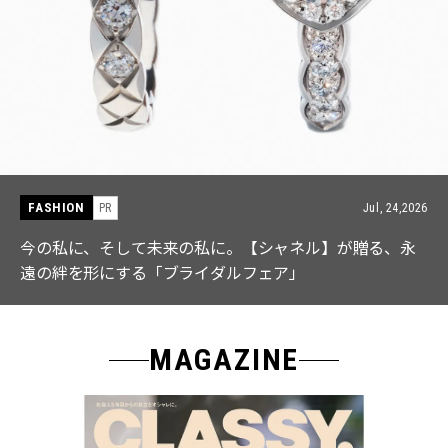
FASHION
PR
Jul, 15,2026
【ICB】人気インフルエンサーと共同制作! 週5で着たく
なる「名品ブラウス」２選
MAGAZINE