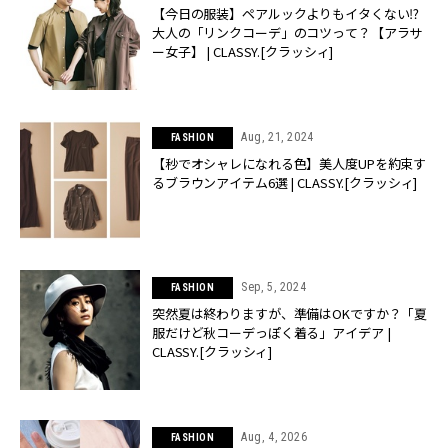
【今日の服装】ペアルックよりもイタくない⁉
大人の「リンクコーデ」のコツって？【アラサ
ー女子】 | CLASSY.[クラッシィ]
Aug, 21, 2024
FASHION
【秒でオシャレになれる色】美人度UPを約束す
るブラウンアイテム6選 | CLASSY.[クラッシィ]
Sep, 5, 2024
FASHION
突然夏は終わりますが、準備はOKですか？「夏
服だけど秋コーデっぽく着る」アイデア |
CLASSY.[クラッシィ]
Aug, 4, 2026
FASHION