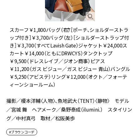
エ
スカーフ￥1,800バッグ（右）［ポーチ、ショルダーストラ
ップ付き］￥3,700バッグ（左）［ショルダーストラップ付
き］￥3,700（すべてLavish Gate）ジャケット￥24,000ス
￥
カート￥14,000（ともにDRWCYS）タンクトップ
￥9,500（ドレスレイブ／ジオン商事）ピアス
￥11,200（ガス ビジュー／ガス ビジュー 青山）バングル
￥5,250（アビステ）リング￥12,000（オクト／フォーテ
ィーンショールーム）
撮影／榎本洋輔〈人物〉、魚地武大（TENT）〈静物〉 モデル
／宮城 舞 ヘアメーク／桑野泰成（ilumini.） スタイリン
グ／中村真弓 取材／松阪美歩
#ブラウンコーデ