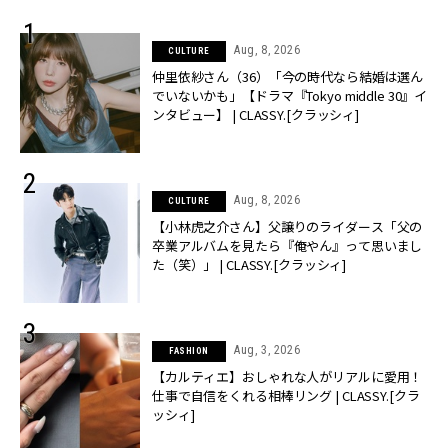
Aug, 8, 2026
CULTURE
仲里依紗さん（36）「今の時代なら結婚は選ん
でいないかも」【ドラマ『Tokyo middle 30』イ
ンタビュー】 | CLASSY.[クラッシィ]
Aug, 8, 2026
CULTURE
【小林虎之介さん】父譲りのライダース「父の
卒業アルバムを見たら『俺やん』って思いまし
た（笑）」 | CLASSY.[クラッシィ]
Aug, 3, 2026
FASHION
【カルティエ】おしゃれな人がリアルに愛用！
仕事で自信をくれる相棒リング | CLASSY.[クラ
ッシィ]