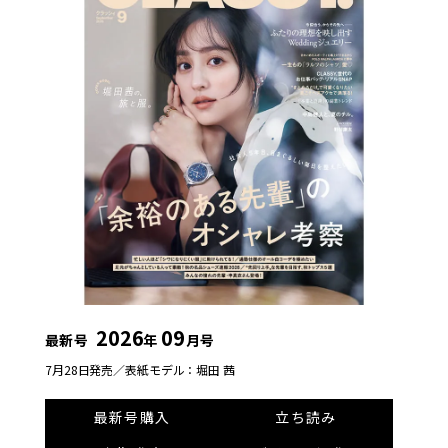
2026
09
最新号
年
月号
7月28日発売／
表紙モデル：堀田 茜
最新号購入
立ち読み