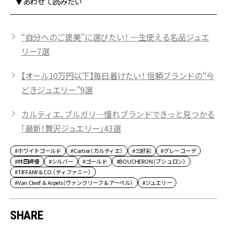
▼あわせて読みたい
“自分へのご褒美”に選びたい！ 一生使える名品ジュエ
リー7選
【オール10万円以下】毎日着けたい！ 信頼ブランドの“今
どきジュエリー”9選
カルティエ、ブルガリ…憧れブランドできっと見つかる
「最新！贅沢ジュエリー」43選
#ホワイトゴールド
#Cartier（カルティエ）
#三好彩
#グレーコーデ
#林田岬優
#シルバー
#ゴールド
#BOUCHERON（ブシュロン）
#TIFFANY＆CO.（ティファニー）
#Van Cleef ＆ Arpels（ヴァンクリーフ＆アーペル）
#ジュエリー
SHARE