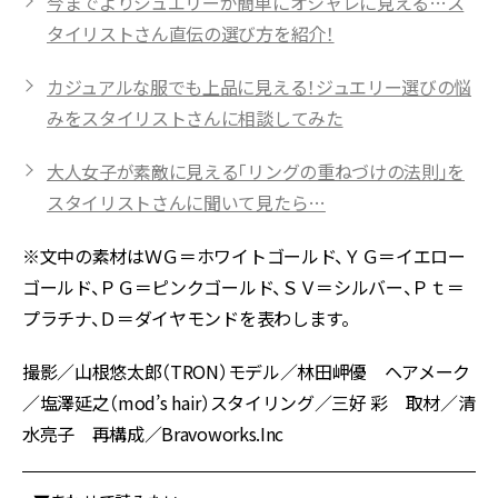
今までよりジュエリーが簡単にオシャレに見える…ス
タイリストさん直伝の選び方を紹介！
カジュアルな服でも上品に見える！ジュエリー選びの悩
みをスタイリストさんに相談してみた
大人女子が素敵に見える「リングの重ねづけの法則」を
スタイリストさんに聞いて見たら…
※文中の素材はＷＧ＝ホワイトゴールド、ＹＧ＝イエロー
ゴールド、ＰＧ＝ピンクゴールド、ＳＶ＝シルバー、Ｐｔ＝
プラチナ、Ｄ＝ダイヤモンドを表わします。
撮影／山根悠太郎（TRON）モデル／林田岬優 ヘアメーク
／塩澤延之（mod’s hair）スタイリング／三好 彩 取材／清
水亮子 再構成／Bravoworks.Inc