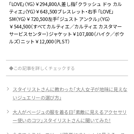
ン
「LOVE」〈YG〉￥294,800人差し指「クラッシュ ドゥ カル
ー
ティエ」〈YG〉￥643,500ブレスレット・右手 「LOVE」
ノ
SM〈YG〉￥720,500左手「ジュスト アンクル」〈YG〉
￥544,500（すべてカルティエ／カルティエ カスタマー
ン
サービスセンター）ジャケット￥107,800（ハイク／ボウ
ョ
ルズ）ニット￥12,000（PLST）
◆この記事を詳しくチェックする
スタイリストさんに教わった「大人女子が地味に見えな
いジュエリーの選び方」
大人がベージュの服を着る日「素敵に見えるアクセサリ
ー使いのコツ」スタイリストさんに聞いてみた！