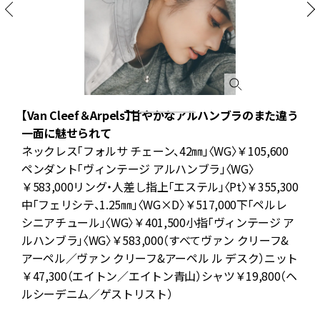
【Van Cleef＆Arpels】甘やかなアルハンブラのまた違う
一面に魅せられて
ネックレス「フォルサ チェーン、42㎜」〈WG〉￥105,600
0
ペンダント「ヴィンテージ アルハンブラ」〈WG〉
￥583,000リング・人差し指上「エステル」〈Pt〉￥355,300
左
中「フェリシテ、1.25㎜」〈WG×D〉￥517,000下「ペルレ
シニアチュール」〈WG〉￥401,500小指「ヴィンテージ ア
ルハンブラ」〈WG〉￥583,000（すべてヴァン クリーフ&
アーペル／ヴァン クリーフ&アーペル ル デスク）ニット
）
￥47,300（エイトン／エイトン青山）シャツ￥19,800（ヘ
ルシーデニム／ゲストリスト）