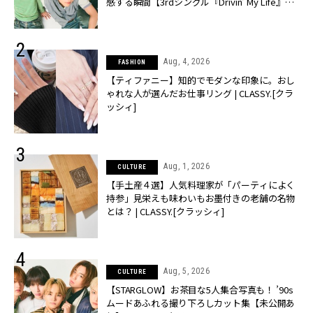
感する瞬間【3rdシングル『Drivin' My Life』発
売】 | CLASSY.[クラッシィ]
Aug, 4, 2026
FASHION
【ティファニー】知的でモダンな印象に。おし
ゃれな人が選んだお仕事リング | CLASSY.[クラ
ッシィ]
Aug, 1, 2026
CULTURE
【手土産４選】人気料理家が「パーティによく
持参」見栄えも味わいもお墨付きの老舗の名物
とは？ | CLASSY.[クラッシィ]
Aug, 5, 2026
CULTURE
【STARGLOW】お茶目な5人集合写真も！ ’90s
ムードあふれる撮り下ろしカット集【未公開あ