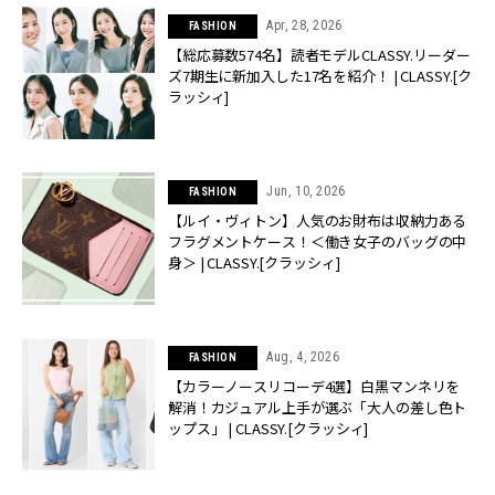
Apr, 28, 2026
FASHION
【総応募数574名】読者モデルCLASSY.リーダー
ズ7期生に新加入した17名を紹介！ | CLASSY.[ク
ラッシィ]
Jun, 10, 2026
FASHION
【ルイ・ヴィトン】人気のお財布は収納力ある
フラグメントケース！＜働き女子のバッグの中
身＞ | CLASSY.[クラッシィ]
Aug, 4, 2026
FASHION
【カラーノースリコーデ4選】白黒マンネリを
解消！カジュアル上手が選ぶ「大人の差し色ト
ップス」 | CLASSY.[クラッシィ]