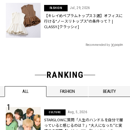
Jul, 29, 2026
FASHION
【キレイめペプラムトップス３選】オフィスに
行ける“ノースリトップス”の条件って？ |
CLASSY.[クラッシィ]
Recommended by
RANKING
ALL
FASHION
BEAUTY
Aug, 5, 2026
CULTURE
STARGLOWに質問「人生のハンドルを自分で握
っていると感じるのは？」“大️人になった”と実