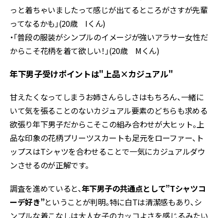
っと着ちゃいましたって感じが出てるところがさすが先輩
ってなるかも」(20歳 Iくん)
・「普段の服装がシンプルのイメージが強いアラサー女性だ
からこそ花柄を着て欲しい！」(20歳 Mくん)
年下男子受けポイントは"上品×カジュアル"
甘えたくなってしまうお姉さんらしさはもちろん、一緒に
いて気を張ることのないカジュアル要素のどちらも求める
欲張り年下男子だからこそこの組み合わせが大ヒット。上
品な印象の花柄プリーツスカートも足元をローファー、ト
ップスはTシャツを合わせることで一気にカジュアルダウ
ンさせるのが正解です。
調査を進めていると、
年下男子の共通点として”Tシャツコ
ーデ好き”
ということが判明。特に白Tは清潔感もあり、シ
ンプルな着こなしは大人女子のカッコよさを感じるみたい