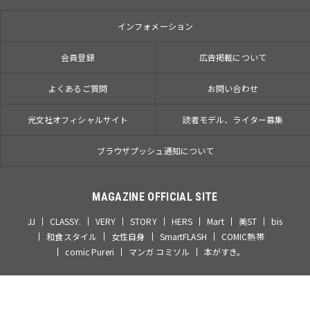
インフォメーション
会員登録
広告掲載について
よくあるご質問
お問い合わせ
光文社オフィシャルサイト
読者モデル、ライター募集
ブラウザプッシュ通知について
MAGAZINE OFFICIAL SITE
JJ
CLASSY.
VERY
STORY
HERS
Mart
美ST
bis
和食スタイル
女性自身
SmartFLASH
COMIC熱帯
comic Pureri
マンガ コミソル
本がすき。
ABJマークは、この電子書店・電子書籍配信サービスが、著作権者からコン
テンツ使用許諾を得た正規版配信サービスであることを示す登録商標（登録