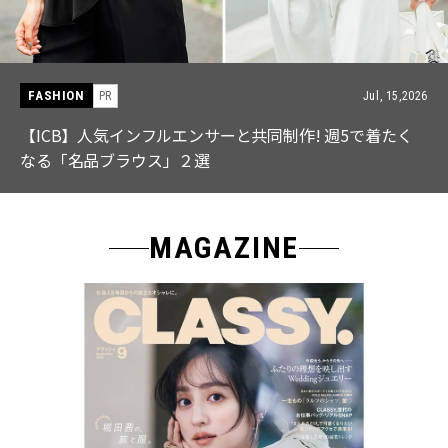
FASHION
Jul, 15,2026
! 週5で着たく
【中島健人さん登場】余裕のある先輩の
特集｜CLASSY.9月号発売
MAGAZINE