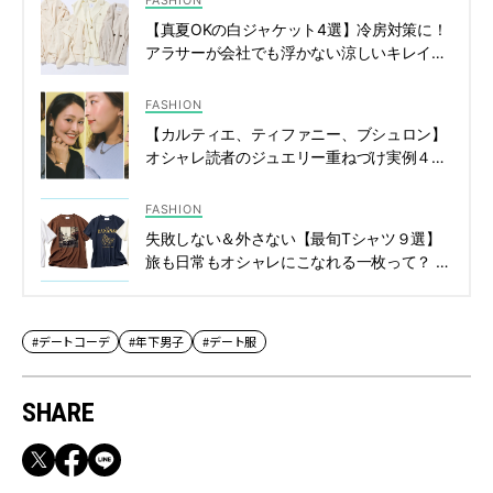
FASHION
【真夏OKの白ジャケット4選】冷房対策に！
アラサーが会社でも浮かない涼しいキレイめ
羽織り | CLASSY.[クラッシィ]
FASHION
【カルティエ、ティファニー、ブシュロン】
オシャレ読者のジュエリー重ねづけ実例４選
【SNAP】 | CLASSY.[クラッシィ]
FASHION
失敗しない＆外さない【最旬Tシャツ９選】
旅も日常もオシャレにこなれる一枚って？ |
CLASSY.[クラッシィ]
#デートコーデ
#年下男子
#デート服
SHARE