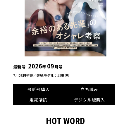
2026
09
最新号
年
月号
7月28日発売／
表紙モデル：堀田 茜
最新号購入
立ち読み
定期購読
デジタル版購入
HOT WORD