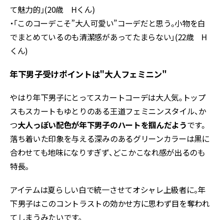
て魅力的」(20歳 Hくん)
・「このコーデこそ”大人可愛い”コーデだと思う。小物を白
でまとめているのも清潔感があってたまらない」(22歳 H
くん)
年下男子受けポイントは"大人フェミニン"
やはり年下男子にとってスカートコーデは大人気。トップ
スもスカートもゆとりのある王道フェミニンスタイル、か
つ
大人っぽい配色が年下男子のハートを掴んだよう
です。
落ち着いた印象を与える深みのあるグリーンカラーは黒に
合わせても地味になりすぎず、どこかこなれ感が出るのも
特長。
アイテムは夏らしい白で統一させてオシャレ上級者に。年
下男子はこのコントラストの効かせ方に思わず目を奪われ
てしまうみたいです。