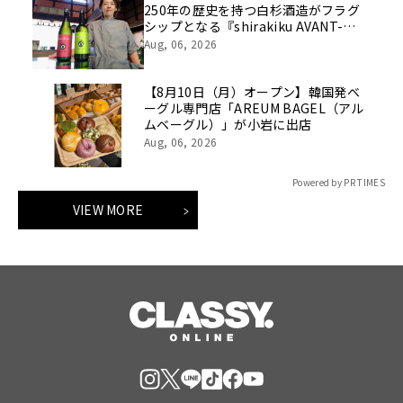
250年の歴史を持つ白杉酒造がフラグ
シップとなる『shirakiku AVANT-
GARDE（アヴァンギャルド）』２銘柄
Aug, 06, 2026
を発売。食用米で造る酒蔵の新たな伝
統のかたち。
【8月10日（月）オープン】韓国発ベ
ーグル専門店「AREUM BAGEL（アル
ムベーグル）」が小岩に出店
Aug, 06, 2026
Powered by PR TIMES
VIEW MORE