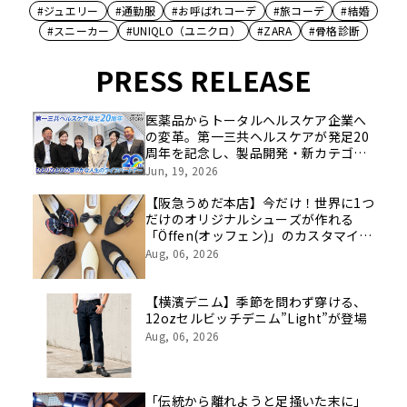
#ジュエリー
#通勤服
#お呼ばれコーデ
#旅コーデ
#結婚
#スニーカー
#UNIQLO（ユニクロ）
#ZARA
#骨格診断
PRESS RELEASE
医薬品からトータルヘルスケア企業へ
の変革。第一三共ヘルスケアが発足20
周年を記念し、製品開発・新カテゴリ
挑戦の舞台や旧社統合時のエピソード
Jun, 19, 2026
を社員の想いとともに振り返る特別映
像を公開！
【阪急うめだ本店】今だけ！世界に1つ
だけのオリジナルシューズが作れる
「Öffen(オッフェン)」のカスタマイズ
イベントを開催
Aug, 06, 2026
【横濱デニム】季節を問わず穿ける、
12ozセルビッチデニム”Light”が登場
Aug, 06, 2026
「伝統から離れようと足掻いた末に」