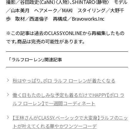
撮影／谷田政史（CaNN）〈人物〉、SHINTARO〈静物〉 モデル
／山本美月 ヘアメーク／MAKI スタイリング／大野千
歩 取材／西道倫子 再構成／Bravoworks.Inc
※この記事は過去のCLASSY.ONLINEから再編集したもの
です。商品は完売の可能性があります。
「ラルフローレン」関連記事
秋はやっぱり、ポロ ラルフ ローレンが着たくなる
働く日もたのしみな予定も着るだけでHAPPY【ポロ ラ
ルフ ローレン】で一週間コーディネート
【王林さんがCLASSY.ベーシックで大変身】ラルフのニッ
トが叶えてくれる華やかワンツーコーデ