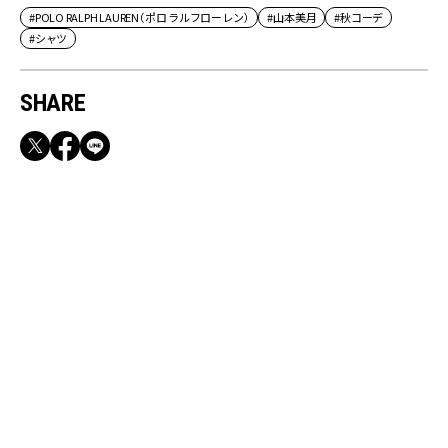
#POLO RALPH LAUREN（ポロ ラルフローレン）
#山本美月
#秋コーデ
#シャツ
SHARE
RECOMMEND
満員電車も外回りも快適！身軽になれるバッグ
＆スマホショルダー3選