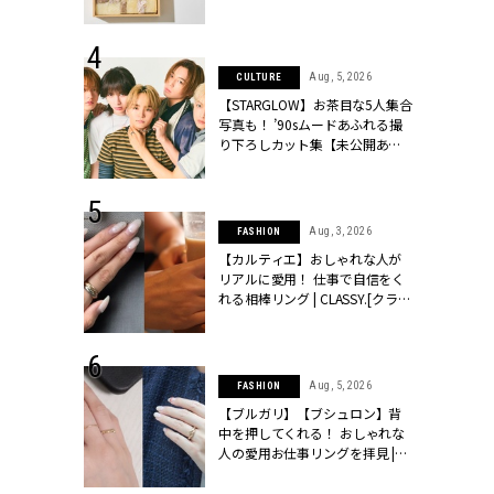
ッシィ]
物とは？ | CLASSY.[クラッシィ]
 24, 2025
Aug, 5, 2026
CULTURE
れバッグ最新
【STARGLOW】お茶目な5人集合
プラダetc.
写真も！ ’90sムードあふれる撮
力あり」が条
り下ろしカット集【未公開あ
クラッシィ]
り】 | CLASSY.[クラッシィ]
 28, 2026
Aug, 3, 2026
FASHION
結婚指輪は“結
【カルティエ】おしゃれな人が
最愛リングが大
リアルに愛用！ 仕事で自信をく
クラッシィ]
れる相棒リング | CLASSY.[クラッ
シィ]
 6, 2026
Aug, 5, 2026
FASHION
「レーストッ
【ブルガリ】【ブシュロン】背
結婚式お呼ば
中を押してくれる！ おしゃれな
LASSY.[クラ
人の愛用お仕事リングを拝見 |
CLASSY.[クラッシィ]