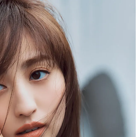
ィ]
目 | CLASSY.[クラ
Nov, 17, 2025
Dec,
BEAUTY
WEDDING
【落ちない名品リップ10選】塗
【結婚式のお呼ば
り直しできない・皮むけしやす
事情】アンテプリマ、
いetc.悩みをクリア | CLASSY.[ク
「小さくても収納
ラッシィ]
件！ | CLASSY.[
Aug, 4, 2026
Mar,
BEAUTY
WEDDING
【猛暑ダメージ】はまずリセッ
【ティファニー】
ト！30代の夏枯れ肌を救う「先
び目”モチーフの
回りエイジングケア」美容液3選
本命 | CLASSY.[
| CLASSY.[クラッシィ]
Jul, 30, 2026
Mar,
BEAUTY
WEDDING
【30代のヘアスタイル】じわじ
ワンピより新鮮！
わ人気「姫カット」ってどんな
プス×パンツ」の
ヘア？今支持されている理由っ
れコーデ【7選】 | C
て？ | CLASSY.[クラッシィ]
ッシィ]