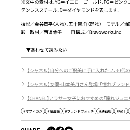
※文中の素材は、YG＝イエローゴールド、PG＝ピンク
テンレススチール、D＝ダイヤモンドを表します。
撮影／金谷章平〈人物〉、五十嵐 洋〈静物〉 モデル／堀田
彩 取材／西道倫子 再構成／Bravoworks.Inc
▼あわせて読みたい
【シャネル】自分へのご褒美に手に入れたい、30代の
【シャネル】女優・山本美月さん登場！「憧れブラン
【CHANEL】アラサー女子におすすめの「憧れジュエ
#オフィカジ
#堀田茜
#ブランドウォッチ
#通勤服
#時計