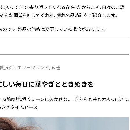
目に入ってきて、寄り添ってくれる存在。だからこそ、日々のご褒
BEAUTY
そんな願望を叶えてくれる、憧れ名品時計をご紹介します。
ものです。製品の価格は変更している場合があります。
Aug, 5, 2026
Feb,
BEAUTY
WEDDING
夏の深刻なくすみ・色ムラにア
結婚式に黒ドレス
プローチ！【透明感を底上げ】
ばれで失敗しない
神コスメ３選 | CLASSY.[クラッシ
ーを解説 | CLASS
ィ]
「贅沢ジュエリーブランド」６選
Aug, 5, 2026
Aug,
BEAUTY
WEDDING
忙しい毎日に「うるおいター
【結婚指輪】人気
で忙しい毎日に華やぎとときめきを
ボ」を。新【SOFINA BASIC＋】
ング22選｜20〜3
のお手入れでうるおってなめら
エピソードも | CLA
かな肌を目指す | CLASSY.[クラッ
ィ]
シィ]
する腕時計。働くシーンに欠かせない、きちんと感と大人っぽさに
おきのタイムピース。
Aug, 5, 2026
Jun,
BEAUTY
WEDDING
ユニクロ名品も！日焼け対策ガ
【一生ものジュエ
チ勢の「ないと無理」なアイテ
存在感が際立つ！
ムハック7選 | CLASSY.[クラッシ
「トゥギャザー」