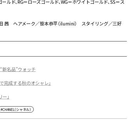
ゴールド、RG＝ローズゴールド、WG＝ホワイトゴールド、SS＝ス
 茜 ヘアメーク／笹本恭平（ilumini） スタイリング／三好
“新名品”ウォッチ
ドで完成する秋のオシャレ」
リー」
#CHANEL（シャネル）