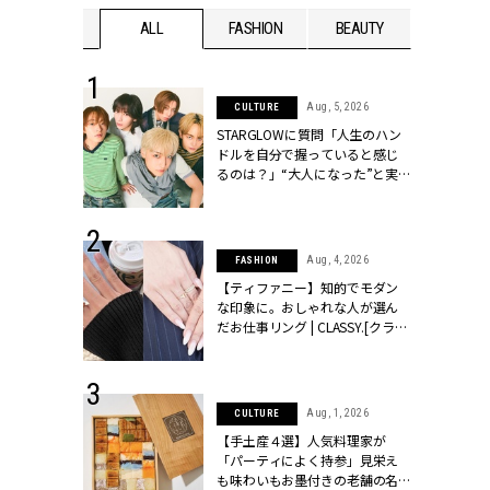
WEDDING
ALL
FASHION
BEAUTY
WEDDIN
 16, 2026
Aug, 5, 2026
CULTURE
はアリ？お呼
STARGLOWに質問「人生のハン
コーデ＆マナ
ドルを自分で握っていると感じ
Y.[クラッシィ]
るのは？」“大️人になった”と実
感する瞬間【3rdシングル
『Drivin' My Life』発売】 |
CLASSY.[クラッシィ]
 13, 2025
Aug, 4, 2026
FASHION
ブランドのリ
【ティファニー】知的でモダン
0代カップルの
な印象に。おしゃれな人が選ん
SSY.[クラッシ
だお仕事リング | CLASSY.[クラッ
シィ]
 30, 2026
Aug, 1, 2026
CULTURE
リー】1つでも
【手土産４選】人気料理家が
ポメラートの
「パーティによく持参」見栄え
シリーズに注
も味わいもお墨付きの老舗の名