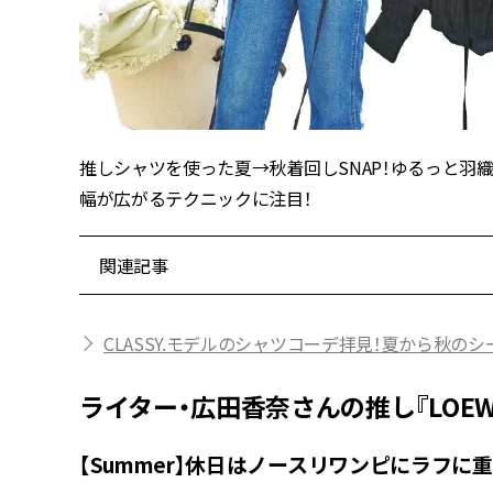
推しシャツを使った夏→秋着回しSNAP！ゆるっと羽
幅が広がるテクニックに注目！
関連記事
CLASSY.モデルのシャツコーデ拝見！夏から秋の
ライター・広田香奈さんの推し『LOEW
【Summer】休日はノースリワンピにラフに