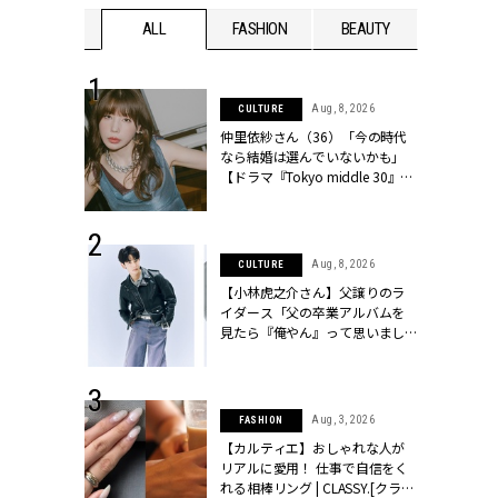
WEDDING
ALL
FASHION
BEAUTY
WEDDIN
 30, 2026
Aug, 8, 2026
CULTURE
リー】1つでも
仲里依紗さん（36）「今の時代
ポメラートの
なら結婚は選んでいないかも」
シリーズに注
【ドラマ『Tokyo middle 30』イ
ッシィ]
ンタビュー】 | CLASSY.[クラッシ
ィ]
 13, 2025
Aug, 8, 2026
CULTURE
ブランドのリ
【小林虎之介さん】父譲りのラ
0代カップルの
イダース「父の卒業アルバムを
SSY.[クラッシ
見たら『俺やん』って思いまし
た（笑）」 | CLASSY.[クラッシ
ィ]
 16, 2026
Aug, 3, 2026
FASHION
はアリ？お呼
【カルティエ】おしゃれな人が
コーデ＆マナ
リアルに愛用！ 仕事で自信をく
Y.[クラッシィ]
れる相棒リング | CLASSY.[クラッ