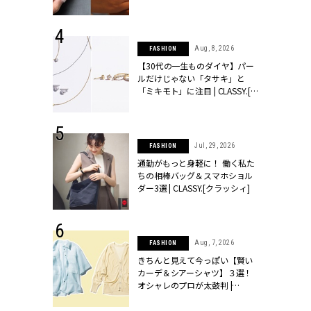
シィ]
 24, 2026
Aug, 8, 2026
FASHION
方３選】結婚
【30代の一生ものダイヤ】パー
“シンプル黒ワ
ルだけじゃない「タサキ」と
フ』で盛るのが
「ミキモト」に注目 | CLASSY.[ク
[クラッシィ]
ラッシィ]
 18, 2025
Jul, 29, 2026
FASHION
ティエ人気リ
通勤がもっと身軽に！ 働く私た
ニティetc.
ちの相棒バッグ＆スマホショル
選ぶ人増えて
ダー3選 | CLASSY.[クラッシィ]
[クラッシィ]
 27, 2026
Aug, 7, 2026
FASHION
届のプレゼン
きちんと見えて今っぽい【賢い
だけの指輪が
カーデ＆シアーシャツ】３選！
フェアを開
オシャレのプロが太鼓判 |
クラッシィ]
CLASSY.[クラッシィ]