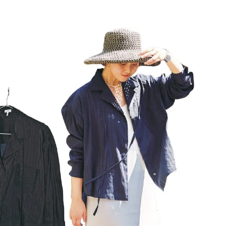
BEAUTY
Aug, 8, 2026
Jun,
BEAUTY
WEDDING
【エルメス】初の本格リップケ
【一生ものジュエ
アコレクション誕生！憧れのア
存在感が際立つ！
イテムで唇をもっと美しく |
「トゥギャザー」
CLASSY.[クラッシィ]
目 | CLASSY.[クラ
Aug, 7, 2026
Aug,
BEAUTY
WEDDING
【UV下地】酷暑に頼れる！
【結婚指輪】人気
2,000円台〜3,000円台の名品3選
ング22選｜20〜3
｜30代美容ライターが正直レビ
エピソードも | CLA
ュー | CLASSY.[クラッシィ]
ィ]
Aug, 8, 2026
Feb,
BEAUTY
WEDDING
“盛りすぎない”がトレンド！
結婚式に黒ドレス
【最旬マスカラ4選】さりげない
ばれで失敗しない
ボリュームと絶妙カラー |
ーを解説 | CLASS