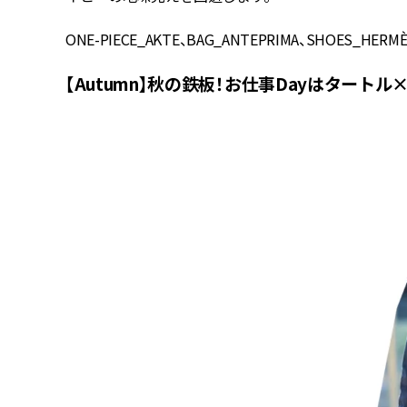
ONE-PIECE_AKTE、BAG_ANTEPRIMA、SHOES_HERMÈS、HA
【Autumn】秋の鉄板！お仕事Dayはタート