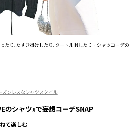
CLASSY.[クラッシィ]
Sep, 25, 2025
Mar,
BEAUTY
WEDDING
マルジェラの“レプリカ”に新作
【トレンドの巻き
も！注目度急上昇の『フレグラ
式ゲスト服の鉄板
ンス』５選 | CLASSY.[クラッシ
ンピ”は『スカー
織ったり、たすき掛けしたり、タートルINしたり…シャツコーデの
ィ]
正解！ | CLASSY.
Aug, 5, 2026
Aug,
BEAUTY
WEDDING
忙しい毎日に「うるおいター
20万円台〜【カル
ボ」を。新【SOFINA BASIC＋】
ング４選】ラブ、トリ
のお手入れでうるおってなめら
を『マリッジ』に
かな肌を目指す | CLASSY.[クラッ
ます！ | CLASSY.
シィ]
シーズンレスなシャツスタイル
Aug, 8, 2026
Jul,
BEAUTY
WEDDING
Eのシャツ』で妄想コーデSNAP
【シャネル】「ココ マドモアゼ
【ブルガリの婚姻
ル クラッシュ アプソリュ」の限
トも】世界に一つ
定カフェが登場！世界観に没入
作れるブライダル
重ねて楽しむ
できる体験型イベントが開催 |
催！ | CLASSY.[
CLASSY.[クラッシィ]