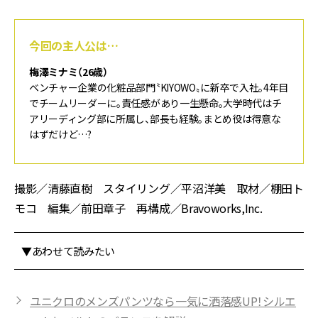
今回の主人公は…
梅澤ミナミ（26歳）
ベンチャー企業の化粧品部門〝KIYOWO〟に新卒で入社。4年目
でチームリーダーに。責任感があり一生懸命。大学時代はチ
アリーディング部に所属し、部長も経験。まとめ役は得意な
はずだけど…?
撮影／清藤直樹 スタイリング／平沼洋美 取材／棚田ト
モコ 編集／前田章子 再構成／Bravoworks,Inc.
▼あわせて読みたい
ユニクロのメンズパンツなら一気に洒落感UP！シルエ