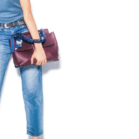
ィ]
目 | CLASSY.[クラ
Nov, 17, 2025
Mar,
BEAUTY
WEDDING
【落ちない名品リップ10選】塗
ワンピより新鮮！
り直しできない・皮むけしやす
プス×パンツ」の
いetc.悩みをクリア | CLASSY.[ク
れコーデ【7選】 | C
ラッシィ]
ッシィ]
Aug, 4, 2026
May,
BEAUTY
WEDDING
【猛暑ダメージ】はまずリセッ
【カルティエ、ブ
ト！30代の夏枯れ肌を救う「先
ーメ】おしゃれな
回りエイジングケア」美容液3選
約指輪＆結婚指輪を
| CLASSY.[クラッシィ]
CLASSY.[クラッシ
Jul, 30, 2026
Mar,
BEAUTY
WEDDING
【30代のヘアスタイル】じわじ
【ティファニー】
わ人気「姫カット」ってどんな
び目”モチーフの
ヘア？今支持されている理由っ
本命 | CLASSY.[
て？ | CLASSY.[クラッシィ]