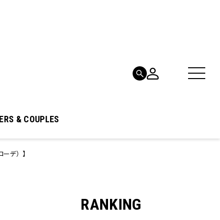
ERS & COUPLES
のコーデ）】
RANKING