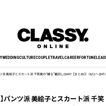
Y
WEDDING
CULTURE
COUPLE
TRAVEL
CAREER
FORTUNE
LEAD
派 美絵子とスカート派 千笑美の“踊る”着回しDIARY【まとめ②（8/11～20
？】パンツ派 美絵子とスカート派 千笑