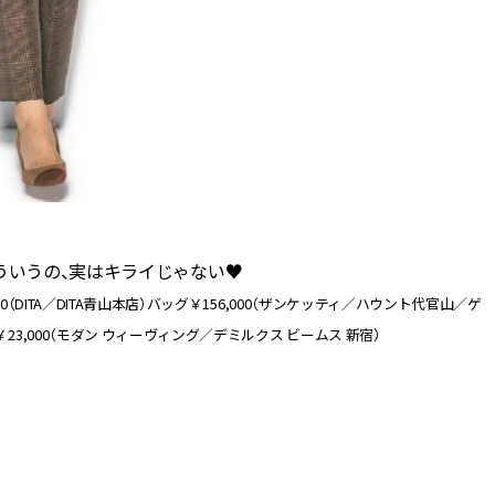
ういうの、実はキライじゃない♥
000（DITA／DITA青山本店）バッグ￥156,000（ザンケッティ／ハウント代官山／ゲ
￥23,000（モダン ウィーヴィング／デミルクス ビームス 新宿）