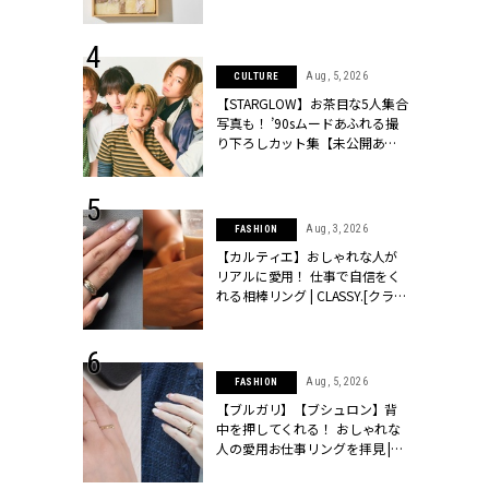
ッシィ]
物とは？ | CLASSY.[クラッシィ]
 6, 2026
Aug, 5, 2026
CULTURE
「レーストッ
【STARGLOW】お茶目な5人集合
結婚式お呼ば
写真も！ ’90sムードあふれる撮
LASSY.[クラ
り下ろしカット集【未公開あ
り】 | CLASSY.[クラッシィ]
 20, 2026
Aug, 3, 2026
FASHION
シュロン、ショ
【カルティエ】おしゃれな人が
人が選んだ婚
リアルに愛用！ 仕事で自信をく
公開 |
れる相棒リング | CLASSY.[クラッ
ィ]
シィ]
 28, 2026
Aug, 5, 2026
FASHION
結婚指輪は“結
【ブルガリ】【ブシュロン】背
最愛リングが大
中を押してくれる！ おしゃれな
クラッシィ]
人の愛用お仕事リングを拝見 |
CLASSY.[クラッシィ]