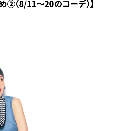
め②（8/11～20のコーデ）】
BEAUTY
Aug, 5, 2026
Feb,
BEAUTY
WEDDING
夏の深刻なくすみ・色ムラにア
結婚式に黒ドレス
プローチ！【透明感を底上げ】
ばれで失敗しない
神コスメ３選 | CLASSY.[クラッシ
ーを解説 | CLASS
ィ]
Aug, 5, 2026
Aug,
BEAUTY
WEDDING
忙しい毎日に「うるおいター
【結婚指輪】人気
ボ」を。新【SOFINA BASIC＋】
ング22選｜20〜3
のお手入れでうるおってなめら
エピソードも | CLA
かな肌を目指す | CLASSY.[クラッ
ィ]
シィ]
Aug, 5, 2026
Jun,
BEAUTY
WEDDING
ユニクロ名品も！日焼け対策ガ
【一生ものジュエ
チ勢の「ないと無理」なアイテ
存在感が際立つ！
ムハック7選 | CLASSY.[クラッシ
「トゥギャザー」