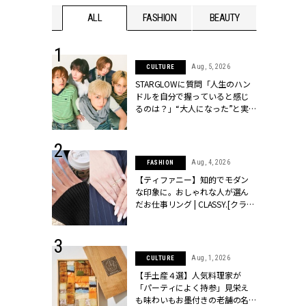
WEDDING
ALL
FASHION
BEAUTY
WEDDIN
 16, 2026
Aug, 5, 2026
CULTURE
はアリ？お呼
STARGLOWに質問「人生のハン
コーデ＆マナ
ドルを自分で握っていると感じ
Y.[クラッシィ]
るのは？」“大️人になった”と実
感する瞬間【3rdシングル
『Drivin' My Life』発売】 |
CLASSY.[クラッシィ]
 13, 2025
Aug, 4, 2026
FASHION
ブランドのリ
【ティファニー】知的でモダン
0代カップルの
な印象に。おしゃれな人が選ん
SSY.[クラッシ
だお仕事リング | CLASSY.[クラッ
シィ]
 30, 2026
Aug, 1, 2026
CULTURE
リー】1つでも
【手土産４選】人気料理家が
ポメラートの
「パーティによく持参」見栄え
シリーズに注
も味わいもお墨付きの老舗の名