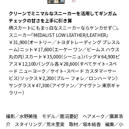
クリーンでミニマルなスニーカーを活用してギンガム
チェックの甘さを上手に引き算
柄スカートにもまっ白なスニーカーならケンカせず○。
スニーカー「MEDALIST LOW LEATHER/LEATHER」
￥31,900（オートリー／トヨダトレーディング プレスル
ーム）ニット￥17,600（エーケー ワン／ビームス ハウス
リ
丸の内）スカート￥35,000（シーニュ）バッグ￥64,900ピ
M
アス￥12,100バングル各￥28,600（すべてケイト・スペ
ード ニューヨーク／ケイト・スペード カスタマーサー
ビス）ソックス￥2,200（ブルー フォレ／ロンハーマン）
レ
サングラス￥47,300（アイヴァン／アイヴァン 東京ギャ
エ
ラリー）
撮影／水野美隆 モデル／鹿沼憂妃 ヘアメーク／廣瀬浩
介 スタイリング／荒木里実 取材／坂本結香 編集／小