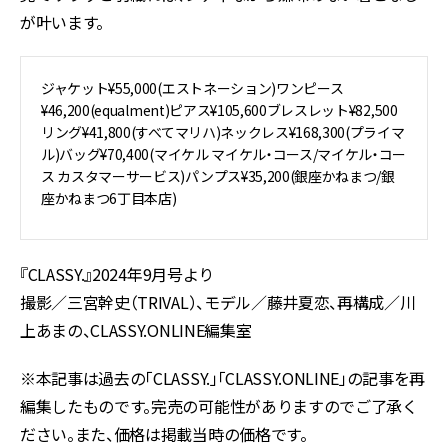
が叶います。
ジャケット¥55,000(エストネーション)ワンピース
¥46,200(equalment)ピアス¥105,600ブレスレット¥82,500
リング¥41,800(すべてマリハ)ネックレス¥168,300(プライマ
ル)バッグ¥70,400(マイケル マイケル・コース/マイケル・コー
ス カスタマーサービス)パンプス¥35,200(銀座かねまつ/銀
座かねまつ6丁目本店)
『CLASSY.』2024年9月号より
撮影／三宮幹史（TRIVAL）、モデル／藤井夏恋、再構成／川
上あまの、CLASSY.ONLINE編集室
※本記事は過去の「CLASSY.」「CLASSY.ONLINE」の記事を再
編集したものです。完売の可能性がありますのでご了承く
ださい。また、価格は掲載当時の価格です。