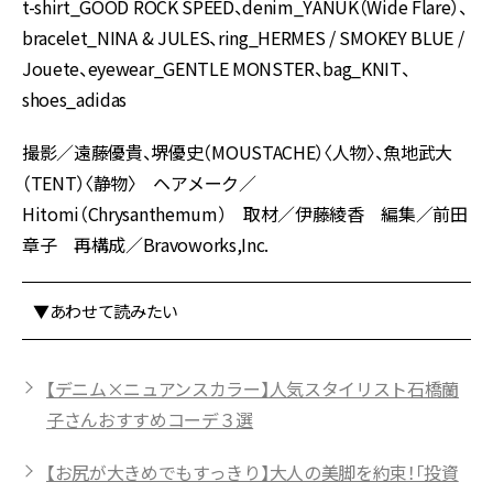
t-shirt_GOOD ROCK SPEED、denim_YANUK（Wide Flare）、
bracelet_NINA & JULES、ring_HERMES / SMOKEY BLUE /
Jouete、eyewear_GENTLE MONSTER、bag_KNIT、
shoes_adidas
撮影／遠藤優貴、堺優史（MOUSTACHE）〈人物〉、魚地武大
（TENT）〈静物〉 ヘアメーク／
Hitomi（Chrysanthemum） 取材／伊藤綾香 編集／前田
章子 再構成／Bravoworks,Inc.
▼あわせて読みたい
【デニム×ニュアンスカラー】人気スタイリスト石橋蘭
子さんおすすめコーデ３選
【お尻が大きめでもすっきり】大人の美脚を約束！「投資