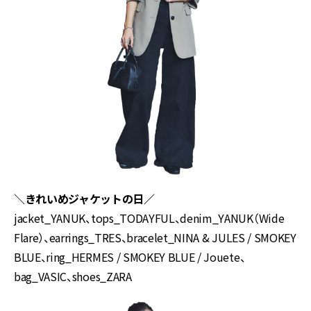
＼きれいめジャケットの日／
jacket_YANUK、tops_TODAYFUL、denim_YANUK（Wide
Flare）、earrings_TRES、bracelet_NINA & JULES / SMOKEY
BLUE、ring_HERMES / SMOKEY BLUE / Jouete、
bag_VASIC、shoes_ZARA