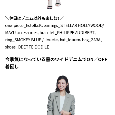
＼休日はデニム以外も楽しむ！／
one-piece_Estella.K、earrings_STELLAR HOLLYWOOD/
MAYU accessories、bracelet_PHILIPPE AUDIBERT、
ring_SMOKEY BLUE / Jouete、hat_louren、bag_ZARA、
shoes_ODETTE É ODILE
今季気になっている黒のワイドデニムでON／OFF
着回し