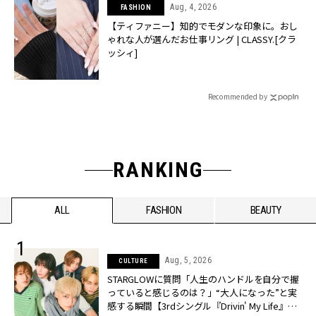
Aug, 4, 2026
FASHION
【ティファニー】知的でモダンな印象に。おし
ゃれな人が選んだお仕事リング | CLASSY.[クラ
ッシィ]
Recommended by
RANKING
ALL
FASHION
BEAUTY
Aug, 5, 2026
CULTURE
STARGLOWに質問「人生のハンドルを自分で握
っていると感じるのは？」“大️人になった”と実
感する瞬間【3rdシングル『Drivin' My Life』発