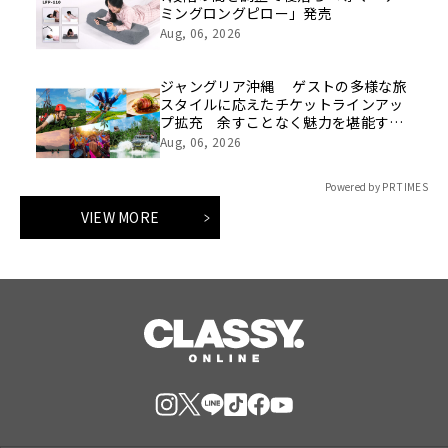
ミングロングピロー」発売
Aug, 06, 2026
ジャングリア沖縄 ゲストの多様な旅
スタイルに応えたチケットラインアッ
プ拡充 余すことなく魅力を堪能する
「ロイヤルチケット」新登場
Aug, 06, 2026
Powered by PR TIMES
VIEW MORE