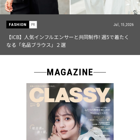
FASHION
PR
Jul, 15,2026
【ICB】人気インフルエンサーと共同制作! 週5で着たく
なる「名品ブラウス」２選
MAGAZINE