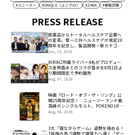
#スニーカー
#UNIQLO（ユニクロ）
#ZARA
#骨格診断
PRESS RELEASE
医薬品からトータルヘルスケア企業へ
の変革。第一三共ヘルスケアが発足20
周年を記念し、製品開発・新カテゴリ
挑戦の舞台や旧社統合時のエピソード
Jun, 19, 2026
を社員の想いとともに振り返る特別映
像を公開！
KIRINZ所属ライバー4名がプロデュー
ス金熊香水とのコラボ香水を8月1日よ
り期間限定で予約販売
Aug, 07, 2026
映画『ロード・オブ・ザ・リング』公
開25周年記念！ ニュージーランド最
高峰のシングルモルト、POKENO(ポケ
ノ)より 数量限定ウイスキー「リング
Aug, 06, 2026
ベアラー」が誕生
3大「寝ながらゲーム」姿勢を極める！
7段階の高さ調整で寝落ちへ導く「ゲー