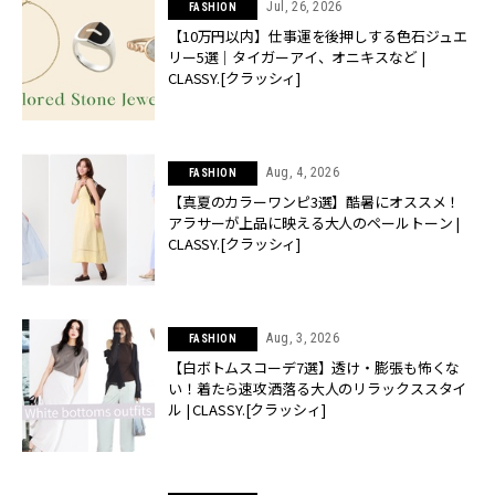
Jul, 26, 2026
FASHION
【10万円以内】仕事運を後押しする色石ジュエ
リー5選｜タイガーアイ、オニキスなど |
CLASSY.[クラッシィ]
Aug, 4, 2026
FASHION
【真夏のカラーワンピ3選】酷暑にオススメ！
アラサーが上品に映える大人のペールトーン |
CLASSY.[クラッシィ]
Aug, 3, 2026
FASHION
【白ボトムスコーデ7選】透け・膨張も怖くな
い！着たら速攻洒落る大人のリラックススタイ
ル | CLASSY.[クラッシィ]