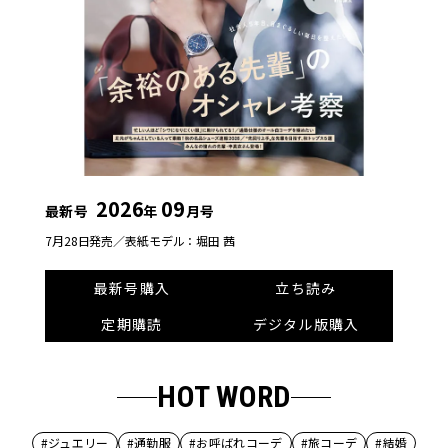
2026
09
最新号
年
月号
7月28日発売／
表紙モデル：堀田 茜
最新号購入
立ち読み
定期購読
デジタル版購入
HOT WORD
#ジュエリー
#通勤服
#お呼ばれコーデ
#旅コーデ
#結婚