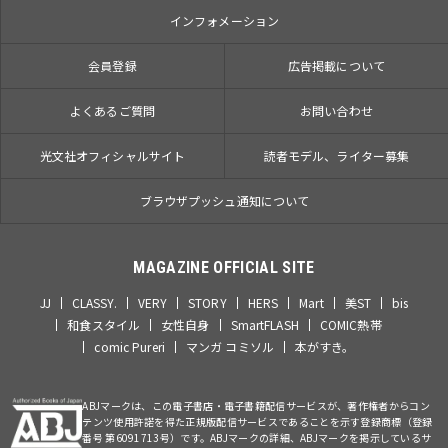
インフォメーション
会員登録
広告掲載について
よくあるご質問
お問い合わせ
光文社オフィシャルサイト
読者モデル、ライター募集
ブラウザプッシュ通知について
MAGAZINE OFFICIAL SITE
JJ
CLASSY.
VERY
STORY
HERS
Mart
美ST
bis
和食スタイル
女性自身
SmartFLASH
COMIC熱帯
comic Pureri
マンガ コミソル
本がすき。
ABJマークは、この電子書店・電子書籍配信サービスが、著作権者からコン
テンツ使用許諾を得た正規版配信サービスであることを示す登録商標（登録
番号 第6091713号）です。ABJマークの詳細、ABJマークを掲示しているサ