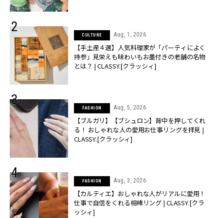
売】 | CLASSY.[クラッシィ]
Aug, 1, 2026
CULTURE
【手土産４選】人気料理家が「パーティによく
持参」見栄えも味わいもお墨付きの老舗の名物
とは？ | CLASSY.[クラッシィ]
Aug, 5, 2026
FASHION
【ブルガリ】【ブシュロン】背中を押してくれ
る！ おしゃれな人の愛用お仕事リングを拝見 |
CLASSY.[クラッシィ]
Aug, 3, 2026
FASHION
【カルティエ】おしゃれな人がリアルに愛用！
仕事で自信をくれる相棒リング | CLASSY.[クラ
ッシィ]