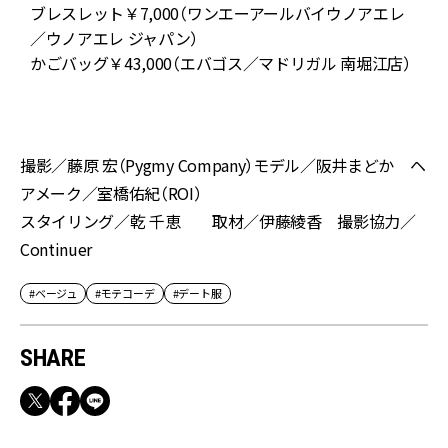
ブレスレット￥7,000（ワンエーアールバイウノアエレ
パ
／ウノアエレ ジャパン）
かごバッグ￥43,000（エバゴス／マドリガル 南堀江店）
撮影／藤原 宏（Pygmy Company）モデル／阪井まどか ヘ
アメーク／室橋佑紀（ROI）
スタイリング／乾 千恵 取材／伊藤綾香 撮影協力／
Continuer
#ベージュ
#モテコーデ
#デート服
SHARE