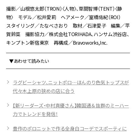
撮影／山根悠太郎（TRON）〈人物〉、草間智博（TENT）〈静
物〉 モデル／松井愛莉 ヘアメーク／室橋佑紀（ROI）
スタイリング／たなべさおり 取材／石津愛子 編集／平
賀鈴菜 撮影協力／株式会社TORIHADA、ハンサム渋谷店、
キンプトン新宿東京 再構成／Bravoworks,Inc.
▼あわせて読みたい
ラグビーシャツ、ニットポロ…ほんのり色気トップスが
代々木上原の狭めの店に合う
【新リーダーズ・中村真優さん】韓国通＆抜群のミーハー
力でトレンドを発信！
豊作のポロニットで作る全身白コーデでスポーティに