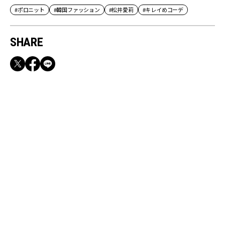
#ポロニット
#韓国ファッション
#松井愛莉
#キレイめコーデ
SHARE
RECOMMEND
満員電車も外回りも快適！身軽になれるバッグ
＆スマホショルダー3選