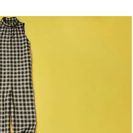
BEAUTY
Aug, 7, 2026
Jun,
BEAUTY
WEDDING
【UV下地】酷暑に頼れる！
【一生ものジュエ
2,000円台〜3,000円台の名品3選
存在感が際立つ！
｜30代美容ライターが正直レビ
「トゥギャザー」
ュー | CLASSY.[クラッシィ]
目 | CLASSY.[クラ
Sep, 25, 2025
Feb,
BEAUTY
WEDDING
マルジェラの“レプリカ”に新作
結婚式に黒ドレス
も！注目度急上昇の『フレグラ
ばれで失敗しない
ンス』５選 | CLASSY.[クラッシ
ーを解説 | CLASS
ィ]
Aug, 8, 2026
Aug,
BEAUTY
WEDDING
【シャネル】「ココ マドモアゼ
【結婚指輪】人気
ル クラッシュ アプソリュ」の限
ング22選｜20〜3
定カフェが登場！世界観に没入
エピソードも | CLA