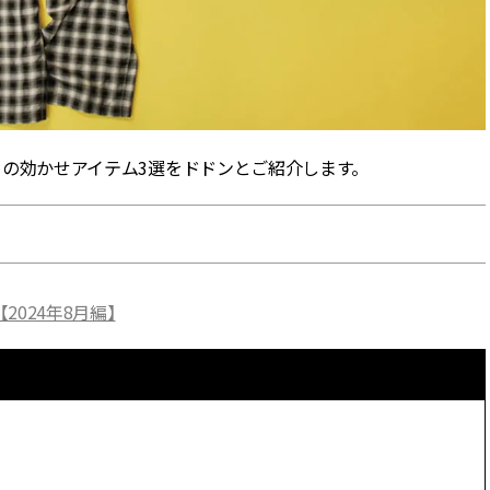
できる体験型イベントが開催 |
ィ]
CLASSY.[クラッシィ]
Aug, 6, 2026
Mar,
BEAUTY
WEDDING
【ヘアアクセ6選】手抜きに見え
【トレンドの巻き
ない！アラサーのまとめ髪が垢
式ゲスト服の鉄板
抜ける「即戦力アクセ」たち |
ンピ”は『スカー
CLASSY.[クラッシィ]
正解！ | CLASSY.
すめの効かせアイテム3選をドドンとご紹介します。
Aug, 5, 2026
Dec,
BEAUTY
WEDDING
忙しい毎日に「うるおいター
【結婚式お呼ばれ
ボ」を。新【SOFINA BASIC＋】
染む！上品で実用
のお手入れでうるおってなめら
ッグ」6選【アン
2024年8月編】
かな肌を目指す | CLASSY.[クラッ
イラー他】 | CLAS
シィ]
ィ]
Aug, 8, 2026
Aug,
BEAUTY
WEDDING
“盛りすぎない”がトレンド！
20万円台〜【カル
【最旬マスカラ4選】さりげない
ング４選】ラブ、トリ
ボリュームと絶妙カラー |
を『マリッジ』に
CLASSY.[クラッシィ]
ます！ | CLASSY.