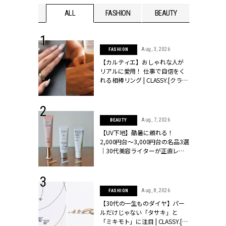
WEDDING
ALL
FASHION
BEAUTY
WEDDIN
 30, 2026
Aug, 3, 2026
FASHION
リー】1つでも
【カルティエ】おしゃれな人が
ポメラートの
リアルに愛用！ 仕事で自信をく
シリーズに注
れる相棒リング | CLASSY.[クラッ
ッシィ]
シィ]
 16, 2026
Aug, 7, 2026
BEAUTY
はアリ？お呼
【UV下地】酷暑に頼れる！
コーデ＆マナ
2,000円台〜3,000円台の名品3選
Y.[クラッシィ]
｜30代美容ライターが正直レビ
ュー | CLASSY.[クラッシィ]
 13, 2025
Aug, 8, 2026
FASHION
ブランドのリ
【30代の一生ものダイヤ】パー
0代カップルの
ルだけじゃない「タサキ」と
SSY.[クラッシ
「ミキモト」に注目 | CLASSY.[ク