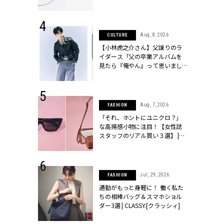
ラッシィ]
 24, 2026
Aug, 8, 2026
CULTURE
方３選】結婚
【小林虎之介さん】父譲りのラ
“シンプル黒ワ
イダース「父の卒業アルバムを
フ』で盛るのが
見たら『俺やん』って思いまし
[クラッシィ]
た（笑）」 | CLASSY.[クラッシ
ィ]
 9, 2025
Aug, 7, 2026
FASHION
】ドレスに馴
「それ、ホントにユニクロ？」
的な「サブバ
な高揚感小物に注目！【女性誌
テプリマ、フェ
スタッフのリアル買い３選】 |
SY.[クラッシ
CLASSY.[クラッシィ]
 18, 2025
Jul, 29, 2026
FASHION
ティエ人気リ
通勤がもっと身軽に！ 働く私た
ニティetc.
ちの相棒バッグ＆スマホショル
選ぶ人増えて
ダー3選 | CLASSY.[クラッシィ]
[クラッシィ]