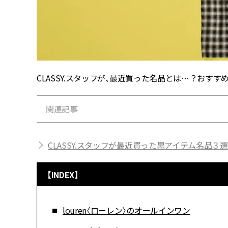
CLASSY.スタッフが、最近買った名品とは…？おす
関連記事
CLASSY.スタッフが最近買った黒アイテム名品３選【
【INDEX】
louren〈ローレン〉のオールインワン