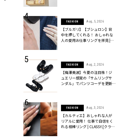
ッシィ]
物とは？ | CLASSY.[クラッシィ]
 24, 2026
Aug, 5, 2026
FASHION
方３選】結婚
【ブルガリ】【ブシュロン】背
“シンプル黒ワ
中を押してくれる！ おしゃれな
フ』で盛るのが
人の愛用お仕事リングを拝見 |
[クラッシィ]
CLASSY.[クラッシィ]
 18, 2025
Aug, 2, 2026
FASHION
ティエ人気リ
【梅澤美波】今夏の注目株！ジ
ニティetc.
ュエリー感覚の「サムリングサ
選ぶ人増えて
ンダル」でパンツコーデを更新 |
[クラッシィ]
CLASSY.[クラッシィ]
ミラオーウェンのショップで見つけたTEVAのスポサン。スニ
ファッション系ショップの方が合わせる服を考えながら買える
 24, 2026
Aug, 3, 2026
FASHION
服”は【セオ
【カルティエ】おしゃれな人が
婚式にも仕事
リアルに愛用！ 仕事で自信をく
シック４選 |
れる相棒リング | CLASSY.[クラッ
ィ]
シィ]