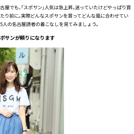
古屋でも、「スポサン」人気は急上昇。迷っていたけどやっぱり買
BEAUTY
当たり前に。実際どんなスポサンを買ってどんな風に合わせてい
5人の名古屋読者の着こなしを見てみましょう。
Aug, 5, 2026
Feb,
BEAUTY
WEDDING
スポサンが頼りになります
忙しい毎日に「うるおいター
結婚式に黒ドレス
ボ」を。新【SOFINA BASIC＋】
ばれで失敗しない
のお手入れでうるおってなめら
ーを解説 | CLASS
かな肌を目指す | CLASSY.[クラッ
シィ]
Aug, 6, 2026
Aug,
BEAUTY
WEDDING
【ヘアアクセ6選】手抜きに見え
【結婚指輪】人気
ない！アラサーのまとめ髪が垢
ング22選｜20〜3
抜ける「即戦力アクセ」たち |
エピソードも | CLA
CLASSY.[クラッシィ]
ィ]
Aug, 5, 2026
Jun,
BEAUTY
WEDDING
ユニクロ名品も！日焼け対策ガ
【一生ものジュエ
チ勢の「ないと無理」なアイテ
存在感が際立つ！
ムハック7選 | CLASSY.[クラッシ
「トゥギャザー」