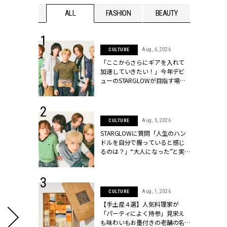
WEDDING
ALL
FASHION
BEAUTY
WEDDIN
 16, 2026
Aug, 6, 2026
CULTURE
はアリ？お呼
「ここからさらにギアを入れて
コーデ＆マナ
加速していきたい！」今年デビ
Y.[クラッシィ]
ューのSTARGLOWが目指す場所
とは？【3rdシングル『Drivin' My
Life』発売】 | CLASSY.[クラッシ
ィ]
 13, 2025
Aug, 5, 2026
CULTURE
ブランドのリ
STARGLOWに質問「人生のハン
0代カップルの
ドルを自分で握っていると感じ
SSY.[クラッシ
るのは？」“大️人になった”と実
感する瞬間【3rdシングル
『Drivin' My Life』発売】 |
CLASSY.[クラッシィ]
 30, 2026
Aug, 1, 2026
CULTURE
リー】1つでも
【手土産４選】人気料理家が
ポメラートの
「パーティによく持参」見栄え
シリーズに注
も味わいもお墨付きの老舗の名