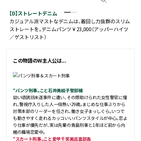
【D】ストレートデニム
肌
カジュアル派マストなデニムは、着回し力抜群のスリム
ン
ストレートを。デニムパンツ￥23,000（アッパーハイツ
／ゲストリスト）
この物語のW主人公は...
“パンツ刑事„こと石井美絵子警部補
幼い頃誘拐未遂事件に遭い、その際助けられた女性警官に憧
れ、警視庁入りした人一倍熱い29歳。まじめな仕事ぶりから
対策本部のリーダーを任され、働き女子まっしぐら。いつで
も動きやすく走れるカッコいいパンツスタイルが中心。恋よ
り仕事が優先だが、実は先輩の青島刑事と1年ほど前から内
緒の職場恋愛中。
“スカート刑事„こと愛甲千笑美巡査部長