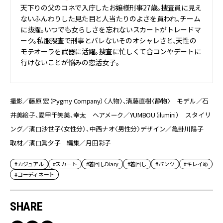
天下りの父のコネで入庁したお嬢様刑事27歳。捜査員に見え
ないふんわりした見た目と人当たりのよさを買われ、チーム
に抜擢。いつでも女らしさを忘れないスカートがトレードマ
ーク。私服捜査で刑事とバレないそのオシャレさと、天性の
モテオーラを武器に活躍。捜査に忙しくて合コンやデートに
行けないことが悩みの恋活女子。
撮影／藤原 宏（Pygmy Company）〈人物〉、清藤直樹〈静物〉 モデル／石
井美絵子、愛甲千笑美、幸太 ヘアメーク／YUMBOU（ilumini） スタイリ
ング／濱口沙世子〈女性分〉、中西ナオ〈男性分〉デザイン／亀卦川陽子
取材／濱口眞夕子 編集／月田彩子
#カジュアル
#スカート
#着回しDiary
#着回し
#パンツ
#キレイめ
#コーディネート
SHARE