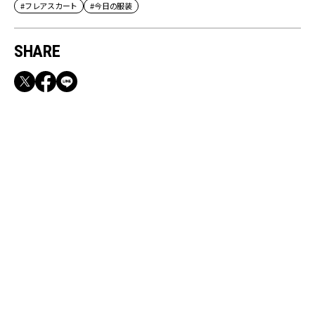
#フレアスカート
#今日の服装
SHARE
RECOMMEND
満員電車も外回りも快適！身軽になれるバッグ
＆スマホショルダー3選