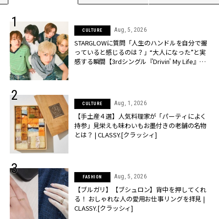
Aug, 5, 2026
CULTURE
STARGLOWに質問「人生のハンドルを自分で握
っていると感じるのは？」“大️人になった”と実
感する瞬間【3rdシングル『Drivin' My Life』発
売】 | CLASSY.[クラッシィ]
Aug, 1, 2026
CULTURE
【手土産４選】人気料理家が「パーティによく
持参」見栄えも味わいもお墨付きの老舗の名物
とは？ | CLASSY.[クラッシィ]
Aug, 5, 2026
FASHION
【ブルガリ】【ブシュロン】背中を押してくれ
る！ おしゃれな人の愛用お仕事リングを拝見 |
CLASSY.[クラッシィ]