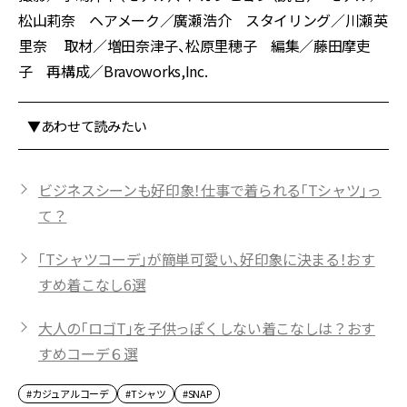
松山莉奈 ヘアメーク／廣瀬浩介 スタイリング／川瀬英
里奈 取材／増田奈津子、松原里穂子 編集／藤田摩吏
子 再構成／Bravoworks,Inc.
▼あわせて読みたい
ビジネスシーンも好印象！仕事で着られる「Tシャツ」っ
て？
「Tシャツコーデ」が簡単可愛い、好印象に決まる！おす
すめ着こなし6選
大人の「ロゴT」を子供っぽくしない着こなしは？おす
すめコーデ６選
#カジュアルコーデ
#Tシャツ
#SNAP