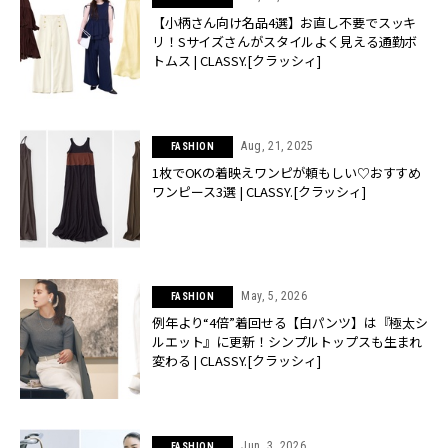
【小柄さん向け名品4選】お直し不要でスッキ
リ！Sサイズさんがスタイルよく見える通勤ボ
トムス | CLASSY.[クラッシィ]
Aug, 21, 2025
FASHION
1枚でOKの着映えワンピが頼もしい♡おすすめ
ワンピース3選 | CLASSY.[クラッシィ]
May, 5, 2026
FASHION
例年より“4倍”着回せる【白パンツ】は『極太シ
ルエット』に更新！シンプルトップスも生まれ
変わる | CLASSY.[クラッシィ]
Jun, 3, 2026
FASHION