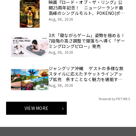
映画『ロード・オブ・ザ・リング』公
開25周年記念！ ニュージーランド最
高峰のシングルモルト、POKENO(ポケ
ノ)より 数量限定ウイスキー「リング
Aug, 06, 2026
ベアラー」が誕生
3大「寝ながらゲーム」姿勢を極める！
7段階の高さ調整で寝落ちへ導く「ゲー
ミングロングピロー」発売
Aug, 06, 2026
ジャングリア沖縄 ゲストの多様な旅
スタイルに応えたチケットラインアッ
プ拡充 余すことなく魅力を堪能する
「ロイヤルチケット」新登場
Aug, 06, 2026
Powered by PR TIMES
VIEW MORE