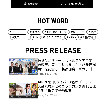
定期購読
デジタル版購入
HOT WORD
#ジュエリー
#通勤服
#お呼ばれコーデ
#旅コーデ
#結婚
#スニーカー
#UNIQLO（ユニクロ）
#ZARA
#骨格診断
PRESS RELEASE
医薬品からトータルヘルスケア企業へ
の変革。第一三共ヘルスケアが発足20
周年を記念し、製品開発・新カテゴリ
挑戦の舞台や旧社統合時のエピソード
Jun, 19, 2026
を社員の想いとともに振り返る特別映
像を公開！
KIRINZ所属ライバー4名がプロデュー
ス金熊香水とのコラボ香水を8月1日よ
り期間限定で予約販売
Aug, 07, 2026