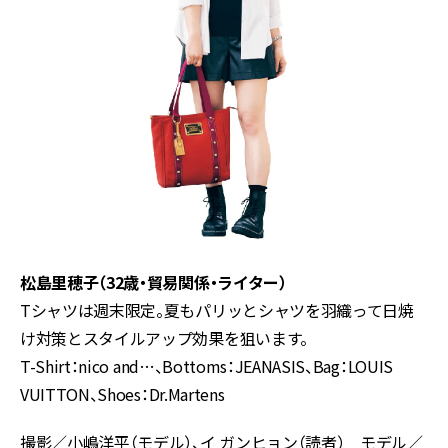
松島里穂子（32歳・貿易関係・ライター）
Tシャツは週末限定。夏もパリッとシャツを羽織って日焼
け対策とスタイルアップ効果を狙います。
T-Shirt：nico and…、Bottoms：JEANASIS、Bag：LOUIS
VUITTON、Shoes：Dr.Martens
撮影／小嶋洋平（モデル）、イ ガンヒョン（読者） モデル／