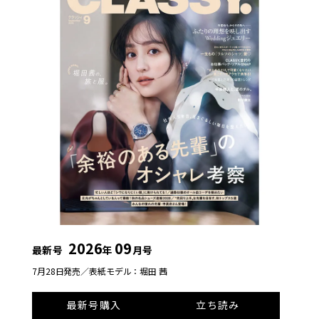
2026
09
最新号
年
月号
7月28日発売／
表紙モデル：堀田 茜
最新号購入
立ち読み