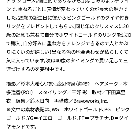
ドゥ ショーメ。個性的でありながら肌なじみのよいデザイ
ンで、重ねるごとに表情が変わっていくのが最大の魅力で
した。29歳の誕生日に彼からピンクゴールドのダイヤ付き
リングをプレゼントしてもらい、同じ年のクリスマスに30
歳の記念も兼ねて自分でホワイトゴールドのリングを追加
で購入。自分好みに重ね方をアレンジできるので人とかぶ
りにくいのが嬉しい！異なる色の地金合わせが私らしくて
気に入っています。次は40歳のタイミングで買い足して三
連づけするのを妄想中です。
撮影／杉本大希〈人物〉、渡辺修身〈静物〉 ヘアメーク／本
多遥香（ROI） スタイリング／三好 彩 取材／下田真里
衣 編集／鈴木日向 再構成／Bravoworks,Inc.
※文中の素材表記は、WG＝ホワイトゴールド、PG＝ピンク
ゴールド、YG＝イエローゴールド、PT＝プラチナ、D＝ダイ
ヤモンドです。