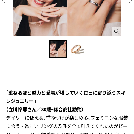
（
「重ねるほど魅力と愛着が増していく毎日に寄り添うスキ
ンジュエリー」
（立川怜那さん／30歳・総合商社勤務）
デイリーに使える、重ねづけが楽しめる、フェミニンな服装
に合う…欲しいリングの条件を全て叶えてくれたのがビー