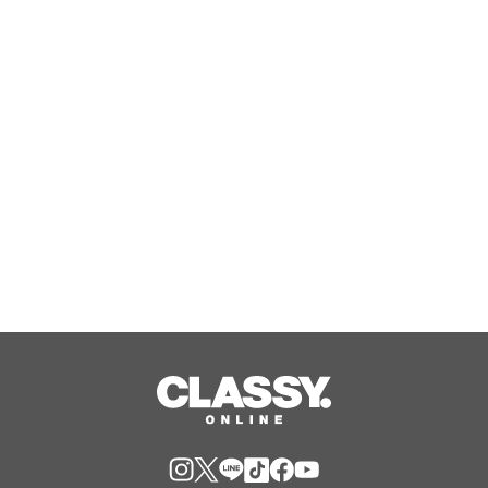
友人と、家族と、おひとり様でも楽し
めるショート・コンサート「森の音楽
会」の魅力
Aug, 09, 2026
原案・手塚治虫『リボンの騎士』より
『THE RIBBON HERO リボンヒーロ
ー』オフィシャルインタビュー2本公
開！五十嵐祐貴監督ソロ＆五十嵐祐貴
Aug, 09, 2026
（監督）×望月けい（キャラクター原
案）対談