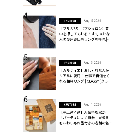
ッシィ]
CLASSY.[クラッシィ]
 24, 2026
Aug, 5, 2026
FASHION
方３選】結婚
【ブルガリ】【ブシュロン】背
“シンプル黒ワ
中を押してくれる！ おしゃれな
フ』で盛るのが
人の愛用お仕事リングを拝見 |
[クラッシィ]
CLASSY.[クラッシィ]
 18, 2025
Aug, 3, 2026
FASHION
ティエ人気リ
【カルティエ】おしゃれな人が
ニティetc.
リアルに愛用！ 仕事で自信をく
選ぶ人増えて
れる相棒リング | CLASSY.[クラッ
[クラッシィ]
シィ]
 24, 2026
Aug, 1, 2026
CULTURE
服”は【セオ
【手土産４選】人気料理家が
婚式にも仕事
「パーティによく持参」見栄え
シック４選 |
も味わいもお墨付きの老舗の名
ィ]
物とは？ | CLASSY.[クラッシィ]