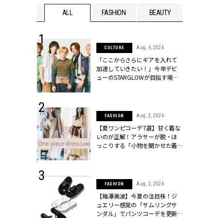
WEDDING
ALL
FASHION
BEAUTY
WEDDIN
 16, 2026
Aug, 6, 2026
CULTURE
はアリ？お呼
「ここからさらにギアを入れて
コーデ＆マナ
加速していきたい！」今年デビ
Y.[クラッシィ]
ューのSTARGLOWが目指す場所
とは？【3rdシングル『Drivin' My
Life』発売】 | CLASSY.[クラッシ
ィ]
 13, 2025
Aug, 2, 2026
FASHION
ブランドのリ
【夏ワンピコーデ7選】甘く着な
0代カップルの
いのが正解！アラサーが脱・ほ
SSY.[クラッシ
っこりする「小物を聞かせた着
こなし」 | CLASSY.[クラッシィ]
 30, 2026
Aug, 2, 2026
FASHION
リー】1つでも
【梅澤美波】今夏の注目株！ジ
ポメラートの
ュエリー感覚の「サムリングサ
シリーズに注
ンダル」でパンツコーデを更新 |