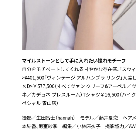
マイルストーンとして手に入れたい憧れモチーフ
自分をモチベートしてくれる甘やかな存在感。「スウィー
>¥401,500「ヴィンテージ アルハンブラ リング」人差し
×D>￥577,500（すべてヴァン クリーフ&アーペル／
ネ／カデュネ プレスルーム）Tシャツ￥16,500（ハイ
ペシャル 青山店）
撮影／生田昌士（hannah） モデル／藤井夏恋 ヘアメ
本結香、飯室紗季 編集／小林麻衣子 撮影協力／AWABEES