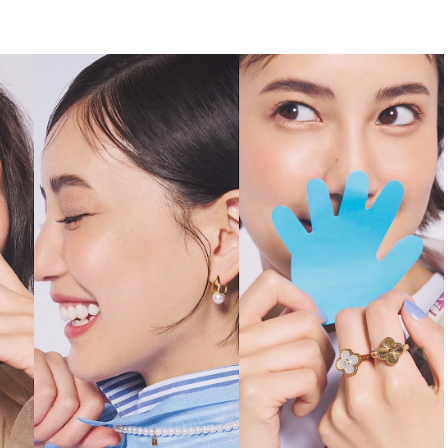
BEAUTY
Aug, 5, 2026
Feb,
BEAUTY
WEDDING
忙しい毎日に「うるおいター
結婚式に黒ドレス
ボ」を。新【SOFINA BASIC＋】
ばれで失敗しない
のお手入れでうるおってなめら
ーを解説 | CLASS
かな肌を目指す | CLASSY.[クラッ
シィ]
Aug, 6, 2026
Aug,
BEAUTY
WEDDING
【ヘアアクセ6選】手抜きに見え
【結婚指輪】人気
ない！アラサーのまとめ髪が垢
ング22選｜20〜3
抜ける「即戦力アクセ」たち |
エピソードも | CLA
CLASSY.[クラッシィ]
ィ]
Aug, 7, 2026
Jun,
BEAUTY
WEDDING
冷房・紫外線etc...「夏の隠れ乾
【一生ものジュエ
燥」を防ぐ【ベタつかない名品
存在感が際立つ！
クリーム】3選＜30代のベストコ
「トゥギャザー」