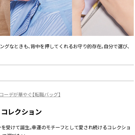
スメ＞ | CLASSY.[クラッシィ]
目 | CLASSY.[クラ
Nov, 17, 2025
Mar,
BEAUTY
WEDDING
【落ちない名品リップ10選】塗
【トレンドの巻き
り直しできない・皮むけしやす
式ゲスト服の鉄板
いetc.悩みをクリア | CLASSY.[ク
ンピ”は『スカー
ラッシィ]
正解！ | CLASSY.
ングなときも、背中を押してくれるお守り的存在。自分で選び、
Aug, 5, 2026
Aug,
BEAUTY
WEDDING
ユニクロ名品も！日焼け対策ガ
20万円台〜【カル
チ勢の「ないと無理」なアイテ
ング４選】ラブ、トリ
ムハック7選 | CLASSY.[クラッシ
を『マリッジ』に
ィ]
ます！ | CLASSY.
コーデが華やぐ【転職バッグ】
Jul, 13, 2026
Mar,
BEAUTY
WEDDING
ブラ」コレクション
朝の“寝ぐせ直し”はもういらな
失敗しない“ゲスト
い！夜に仕込む「ヘアケア家
リー】にある！結
電」3選 | CLASSY.[クラッシィ]
にも使える上質ベー
ンを受けて誕生。幸運のモチーフとして愛され続けるコレクショ
CLASSY.[クラッシ