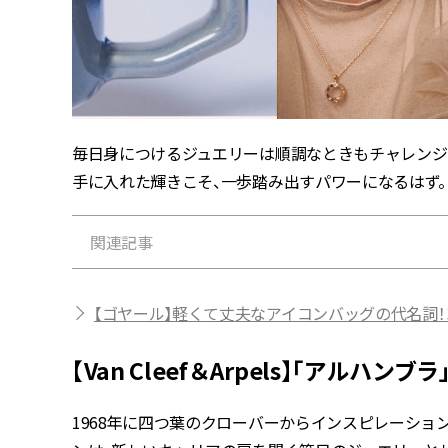
毎日身につけるジュエリーは順調なときもチャレンジ
手に入れた輝きこそ、一歩踏み出すパワーになるはず。
関連記事
【ゴヤール】軽くて丈夫なアイコンバッグの代名詞！
【Van Cleef＆Arpels】「アルハン
1968年に四つ葉のクローバーからインスピレーショ