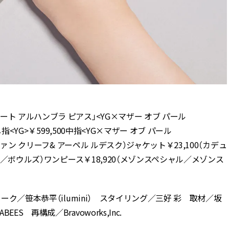
ト アルハンブラ ピアス」<YG×マザー オブ パール
指<YG>￥599,500中指<YG×マザー オブ パール
ヴァン クリーフ& アーペル ルデスク）ジャケット￥23,100（カデュ
ク／ボウルズ）ワンピース￥18,920（メゾンスペシャル／メゾンス
ーク／笹本恭平（ilumini） スタイリング／三好 彩 取材／坂
 再構成／Bravoworks,Inc.