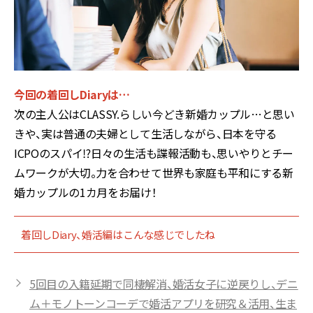
今回の着回しDiaryは…
次の主人公はCLASSY.らしい今どき新婚カップル…と思い
きや、実は普通の夫婦として生活しながら、日本を守る
ICPOのスパイ⁉日々の生活も諜報活動も、思いやりとチー
ムワークが大切。力を合わせて世界も家庭も平和にする新
婚カップルの1カ月をお届け！
着回しDiary、婚活編はこんな感じでしたね
5回目の入籍延期で同棲解消、婚活女子に逆戻りし、デニ
ム＋モノトーンコーデで婚活アプリを研究＆活用、生ま