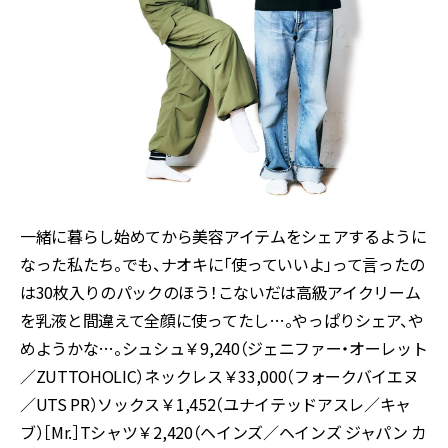
一緒に暮らし始めてから美容アイテムをシェアするように
なった私たち。でも、ナオキに「使っていいよ」って言ったの
は30枚入りのパックのほう！こないだは高級アイクリーム
を乳液と間違えて全顔に使ってたし…。やっぱりシェア、や
めようかな…。シュシュ￥9,240（ジェニファー・オーレット
／ZUTTOHOLIC）ネックレス￥33,000（フォークバイエヌ
／UTS PR）ソックス￥1,452（ユナイテッドアスレ／キャ
ブ）［Mr.］Tシャツ￥2,420（ヘインズ／ヘインズ ジャパン カ