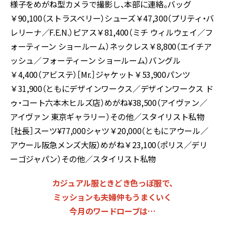
様子をめがね型カメラで撮影し、本部に連絡。バッグ
￥90,100（ストラスベリー）シューズ￥47,300（プリティ・バ
レリーナ／F.E.N.）ピアス￥81,400（ミチ ウィルウェイ／フ
ォーティーン ショールーム）ネックレス￥8,800（エイチア
ッシュ／フォーティーン ショールーム）バングル
￥4,400（アビステ）［Mr.］ジャケット￥53,900パンツ
￥31,900（ともにデザインワークス／デザインワークス ド
ゥ・コート六本木ヒルズ店）めがね¥38,500（アイヴァン／
アイヴァン 東京ギャラリー）その他／スタイリスト私物
［社長］スーツ¥77,000シャツ￥20,000（ともにアウール／
アウール阪急メンズ大阪）めがね￥23,100（ポリス／デリ
ーゴジャパン）その他／スタイリスト私物
カジュアル服ときどき色っぽ服で、
ミッションも夫婦仲もうまくいく
今月のワードローブは…