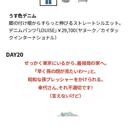
うす色デニム
ル
脚の付け根からすらっと伸びるストレートシルエット。
デニムパンツ「LOUISE」￥29,700（ヤヌーク／カイタッ
クインターナショナル）
￥
DAY20
せっかく東京にいるから、義祖母の家へ。
「早く孫の顔が見たいわ～」と、
昭和な孫プレッシャーをかけられる。
幸代さん、それ不適切です！
（言えないけど）