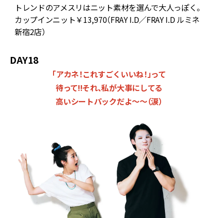
トレンドのアメスリはニット素材を選んで大人っぽく。
ト
カップインニット￥13,970（FRAY I.D／FRAY I.D ルミネ
新宿2店）
2
DAY18
「アカネ！これすごくいいね！」って
待って!!それ、私が大事にしてる
高いシートパックだよ～～（涙）