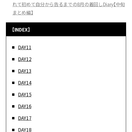
れて初めて自分から告るまでの8月の着回しDiary【中旬
まとめ編】
【INDEX】
DAY11
DAY12
DAY13
DAY14
DAY15
DAY16
DAY17
DAY18