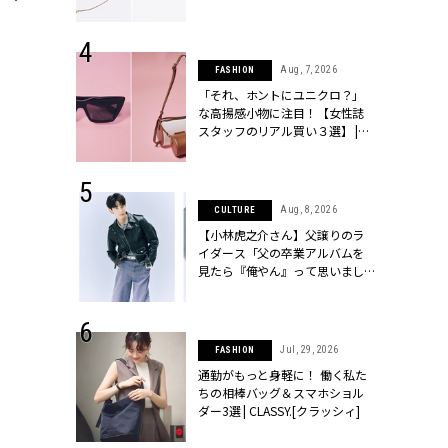
ラッシィ]
 24, 2026
Aug, 7, 2026
FASHION
方３選】結婚
「それ、ホントにユニクロ？」
“シンプル黒ワ
な高揚感小物に注目！【女性誌
フ』で盛るのが
スタッフのリアル買い３選】 |
[クラッシィ]
CLASSY.[クラッシィ]
 9, 2025
Aug, 8, 2026
CULTURE
】ドレスに馴
【小林虎之介さん】父譲りのラ
的な「サブバ
イダース「父の卒業アルバムを
テプリマ、フェ
見たら『俺やん』って思いまし
SY.[クラッシ
た（笑）」 | CLASSY.[クラッシ
ィ]
 18, 2025
Jul, 29, 2026
FASHION
ティエ人気リ
通勤がもっと身軽に！ 働く私た
ニティetc.
ちの相棒バッグ＆スマホショル
選ぶ人増えて
ダー3選 | CLASSY.[クラッシィ]
[クラッシィ]