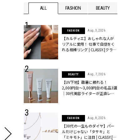
WEDDING
ALL
FASHION
BEAUTY
WEDDIN
 30, 2026
Aug, 3, 2026
FASHION
リー】1つでも
【カルティエ】おしゃれな人が
ポメラートの
リアルに愛用！ 仕事で自信をく
シリーズに注
れる相棒リング | CLASSY.[クラッ
ッシィ]
シィ]
 16, 2026
Aug, 7, 2026
BEAUTY
はアリ？お呼
【UV下地】酷暑に頼れる！
コーデ＆マナ
2,000円台〜3,000円台の名品3選
Y.[クラッシィ]
｜30代美容ライターが正直レビ
ュー | CLASSY.[クラッシィ]
 13, 2025
Aug, 8, 2026
FASHION
ブランドのリ
【30代の一生ものダイヤ】パー
0代カップルの
ルだけじゃない「タサキ」と
SSY.[クラッシ
「ミキモト」に注目 | CLASSY.[ク