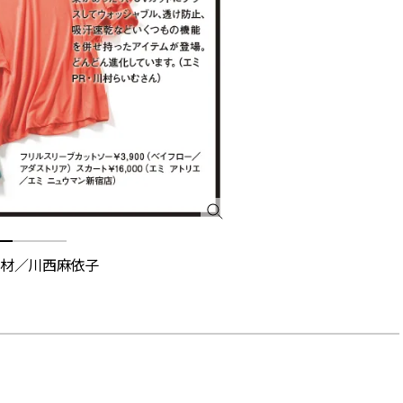
できる体験型イベントが開催 |
ィ]
CLASSY.[クラッシィ]
Aug, 6, 2026
Mar,
BEAUTY
WEDDING
【ヘアアクセ6選】手抜きに見え
【トレンドの巻き
ない！アラサーのまとめ髪が垢
式ゲスト服の鉄板
抜ける「即戦力アクセ」たち |
ンピ”は『スカー
CLASSY.[クラッシィ]
正解！ | CLASSY.
Aug, 5, 2026
Dec,
BEAUTY
WEDDING
忙しい毎日に「うるおいター
【結婚式お呼ばれ
ボ」を。新【SOFINA BASIC＋】
染む！上品で実用
のお手入れでうるおってなめら
ッグ」6選【アン
かな肌を目指す | CLASSY.[クラッ
イラー他】 | CLAS
取材／川西麻依子
シィ]
ィ]
Aug, 8, 2026
Aug,
BEAUTY
WEDDING
“盛りすぎない”がトレンド！
20万円台〜【カル
【最旬マスカラ4選】さりげない
ング４選】ラブ、トリ
ボリュームと絶妙カラー |
を『マリッジ』に
CLASSY.[クラッシィ]
ます！ | CLASSY.