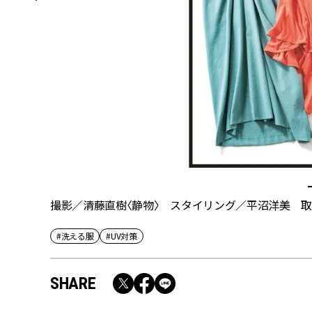
撮影／清藤直樹〈静物〉 スタイリング／平沼洋美 
#洗える服
#UV対策
SHARE