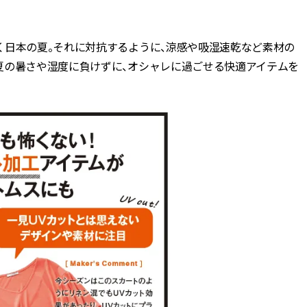
BEAUTY
く日本の夏。それに対抗するように、涼感や吸湿速乾など素材の
夏の暑さや湿度に負けずに、オシャレに過ごせる快適アイテムを
Aug, 7, 2026
Jun,
BEAUTY
WEDDING
【UV下地】酷暑に頼れる！
【一生ものジュエ
2,000円台〜3,000円台の名品3選
存在感が際立つ！
｜30代美容ライターが正直レビ
「トゥギャザー」
ュー | CLASSY.[クラッシィ]
目 | CLASSY.[クラ
Sep, 25, 2025
Feb,
BEAUTY
WEDDING
マルジェラの“レプリカ”に新作
結婚式に黒ドレス
も！注目度急上昇の『フレグラ
ばれで失敗しない
ンス』５選 | CLASSY.[クラッシ
ーを解説 | CLASS
ィ]
Aug, 8, 2026
Aug,
BEAUTY
WEDDING
【シャネル】「ココ マドモアゼ
【結婚指輪】人気
ル クラッシュ アプソリュ」の限
ング22選｜20〜3
定カフェが登場！世界観に没入
エピソードも | CLA