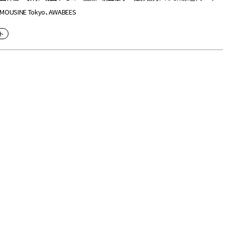
INE Tokyo、AWABEES
ト