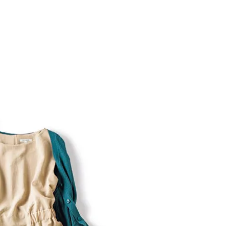
BEAUTY
Aug, 5, 2026
Feb,
BEAUTY
WEDDING
忙しい毎日に「うるおいター
結婚式に黒ドレス
ボ」を。新【SOFINA BASIC＋】
ばれで失敗しない
のお手入れでうるおってなめら
ーを解説 | CLASS
かな肌を目指す | CLASSY.[クラッ
シィ]
Aug, 6, 2026
Jun,
BEAUTY
WEDDING
【ヘアアクセ6選】手抜きに見え
【一生ものジュエ
ない！アラサーのまとめ髪が垢
存在感が際立つ！
抜ける「即戦力アクセ」たち |
「トゥギャザー」
CLASSY.[クラッシィ]
目 | CLASSY.[クラ
Aug, 7, 2026
Mar,
BEAUTY
WEDDING
冷房・紫外線etc...「夏の隠れ乾
【トレンドの巻き
燥」を防ぐ【ベタつかない名品
式ゲスト服の鉄板
クリーム】3選＜30代のベストコ
ンピ”は『スカー