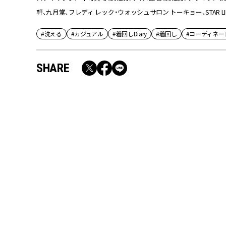
軒、九月堂、フレディ レック・ウォッシュサロン トーキョー、STAR LIMOUS
#洗える
#カジュアル
#着回しDiary
#着回し
#コーディネー
SHARE
RECOMMEND