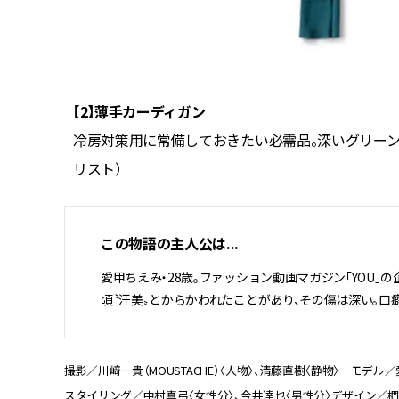
【2】薄手カーディガン
000（と
冷房対策用に常備しておきたい必需品。深いグリーンで
リスト）
この物語の主人公は...
愛甲ちえみ・28歳。ファッション動画マガジン「YOU」
頃〝汗美〟とからかわれたことがあり、その傷は深い。口癖
撮影／川﨑一貴（MOUSTACHE）〈人物〉、清藤直樹〈静物〉 モデル／
スタイリング／中村真弓〈女性分〉、今井達也〈男性分〉デザイン／椚