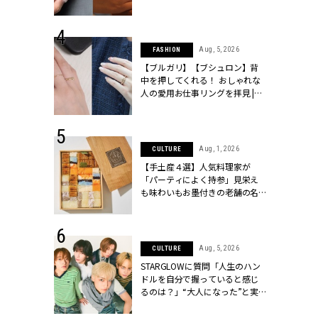
[クラッシィ]
シィ]
 13, 2025
Aug, 5, 2026
FASHION
ブランドのリ
【ブルガリ】【ブシュロン】背
0代カップルの
中を押してくれる！ おしゃれな
SSY.[クラッシ
人の愛用お仕事リングを拝見 |
CLASSY.[クラッシィ]
 18, 2025
Aug, 1, 2026
CULTURE
ティエ人気リ
【手土産４選】人気料理家が
ニティetc.
「パーティによく持参」見栄え
選ぶ人増えて
も味わいもお墨付きの老舗の名
[クラッシィ]
物とは？ | CLASSY.[クラッシィ]
 4, 2025
Aug, 5, 2026
CULTURE
急上昇【ブシ
STARGLOWに質問「人生のハン
イダルリン
ドルを自分で握っていると感じ
やすい！ |
るのは？」“大️人になった”と実
ィ]
感する瞬間【3rdシングル
『Drivin' My Life』発売】 |