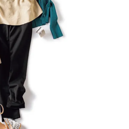
スメ＞ | CLASSY.[クラッシィ]
正解！ | CLASSY.
Nov, 17, 2025
Aug,
BEAUTY
WEDDING
【落ちない名品リップ10選】塗
【結婚指輪】人気
り直しできない・皮むけしやす
ング22選｜20〜3
いetc.悩みをクリア | CLASSY.[ク
エピソードも | CLA
ラッシィ]
ィ]
Aug, 5, 2026
Aug,
BEAUTY
WEDDING
夏の深刻なくすみ・色ムラにア
20万円台〜【カル
プローチ！【透明感を底上げ】
ング４選】ラブ、トリ
神コスメ３選 | CLASSY.[クラッシ
を『マリッジ』に
ィ]
ます！ | CLASSY.
Jul, 13, 2026
Sep,
BEAUTY
WEDDING
朝の“寝ぐせ直し”はもういらな
“キャトル”で人気
い！夜に仕込む「ヘアケア家
ュロン】の『ブラ
電」3選 | CLASSY.[クラッシィ]
グ』は普段使いもし
CLASSY.[クラッシ