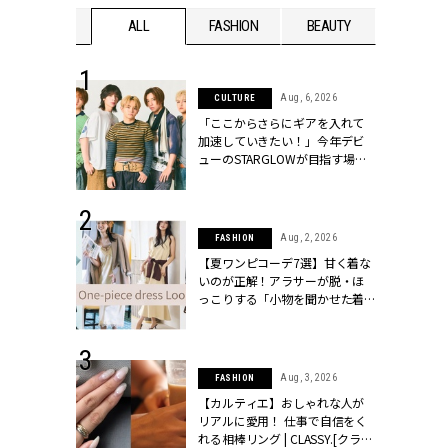
WEDDING
ALL
FASHION
BEAUTY
WEDDIN
 16, 2026
Aug, 6, 2026
CULTURE
はアリ？お呼
「ここからさらにギアを入れて
コーデ＆マナ
加速していきたい！」今年デビ
Y.[クラッシィ]
ューのSTARGLOWが目指す場所
とは？【3rdシングル『Drivin' My
Life』発売】 | CLASSY.[クラッシ
ィ]
 30, 2026
Aug, 2, 2026
FASHION
リー】1つでも
【夏ワンピコーデ7選】甘く着な
ポメラートの
いのが正解！アラサーが脱・ほ
シリーズに注
っこりする「小物を聞かせた着
ッシィ]
こなし」 | CLASSY.[クラッシィ]
 24, 2026
Aug, 3, 2026
FASHION
方３選】結婚
【カルティエ】おしゃれな人が
“シンプル黒ワ
リアルに愛用！ 仕事で自信をく
フ』で盛るのが
れる相棒リング | CLASSY.[クラッ