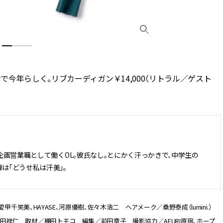
今年らしく。リブカーディガン￥14,000（リトラル／ゲスト
の企画営業職として働くOL。彼氏なし。とにかく汗っかきで、中学生の
は「どうせ私は汗美」。
愛甲千笑美、HAYASE、河原優樹、佐々木浩二 ヘアメーク／桑野泰成（lumini.）
田祥仁 取材／棚田トモコ 編集／前田章子 撮影協力／AFURI原宿、ホープ