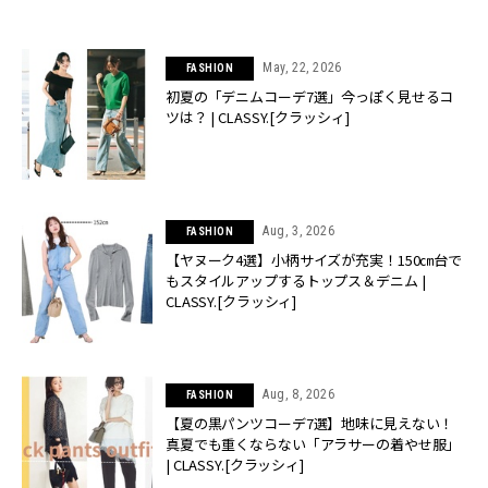
May, 22, 2026
FASHION
初夏の「デニムコーデ7選」今っぽく見せるコ
ツは？ | CLASSY.[クラッシィ]
Aug, 3, 2026
FASHION
【ヤヌーク4選】小柄サイズが充実！150㎝台で
もスタイルアップするトップス＆デニム |
CLASSY.[クラッシィ]
Aug, 8, 2026
FASHION
【夏の黒パンツコーデ7選】地味に見えない！
真夏でも重くならない「アラサーの着やせ服」
| CLASSY.[クラッシィ]