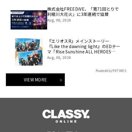
株式会社FREEDiVE、「第71回とりで
利根川大花火」に3年連続で協賛
Aug, 08, 2026
『エリオスR』メインストーリー
『Like the dawning light』のEDテー
マ「Rise Sunshine ALL HEROES
Ver.」がフルサイズ配信決定！
Aug, 08, 2026
Powered by PR TIMES
VIEW MORE