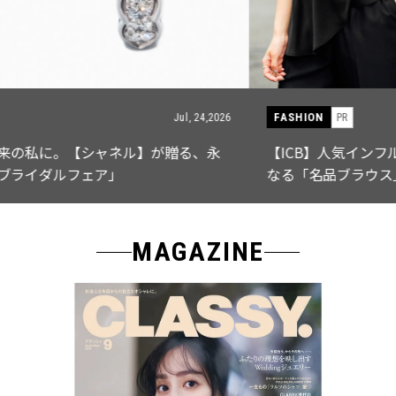
FASHION
PR
Jul, 15,2026
【ICB】人気インフルエンサーと共同制作! 週5で着たく
なる「名品ブラウス」２選
MAGAZINE