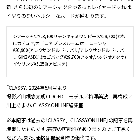
新。さらに旬のシアーシャツをゆるっとレイヤードすれば、
イヤミのないヘルシーなムードが備わります。
シアーシャツ¥23,100サテンキャミワンピース¥29,700(とも
にカデュネ/カデュネ プレスルーム)カチューシャ
¥20,900(アレクサンドル ドゥ パリ/アレクサンドル ドゥ パ
リ GINZASIX店)カゴバッグ¥29,700(アタオ/スタジオアタオ)
イヤリング¥5,250(アビステ)
『CLASSY.』2024年5月号より
撮影／山根悠太朗（TRON） モデル／梅澤美波 再構成／
川上あまの、CLASSY.ONLINE編集室
※本記事は過去の「CLASSY.」「CLASSY.ONLINE」の記事を再
編集したものです。完売の可能性がありますのでご了承く
ださい。また、価格は掲載当時の価格です。