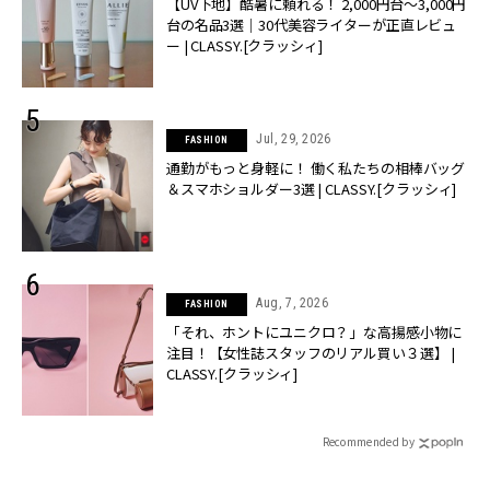
【UV下地】酷暑に頼れる！ 2,000円台〜3,000円
台の名品3選｜30代美容ライターが正直レビュ
ー | CLASSY.[クラッシィ]
Jul, 29, 2026
FASHION
通勤がもっと身軽に！ 働く私たちの相棒バッグ
＆スマホショルダー3選 | CLASSY.[クラッシィ]
Aug, 7, 2026
FASHION
「それ、ホントにユニクロ？」な高揚感小物に
注目！【女性誌スタッフのリアル買い３選】 |
CLASSY.[クラッシィ]
Recommended by