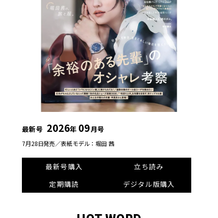
2026
09
最新号
年
月号
7月28日発売／
表紙モデル：堀田 茜
最新号購入
立ち読み
定期購読
デジタル版購入