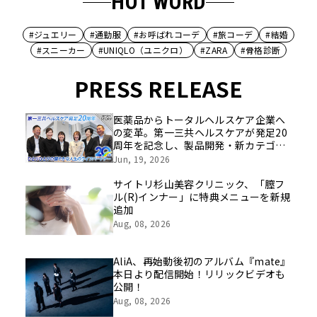
HOT WORD
#ジュエリー
#通勤服
#お呼ばれコーデ
#旅コーデ
#結婚
#スニーカー
#UNIQLO（ユニクロ）
#ZARA
#骨格診断
PRESS RELEASE
医薬品からトータルヘルスケア企業へ
の変革。第一三共ヘルスケアが発足20
周年を記念し、製品開発・新カテゴリ
挑戦の舞台や旧社統合時のエピソード
Jun, 19, 2026
を社員の想いとともに振り返る特別映
像を公開！
サイトリ杉山美容クリニック、「膣フ
ル(R)インナー」に特典メニューを新規
追加
Aug, 08, 2026
AliA、再始動後初のアルバム『mate』
本日より配信開始！リリックビデオも
公開！
Aug, 08, 2026