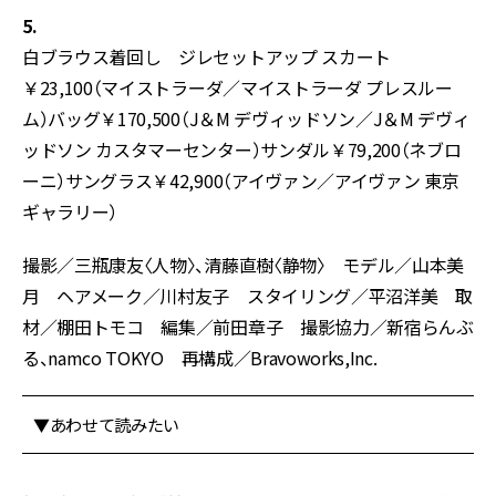
5.
白ブラウス着回し ジレセットアップ スカート
￥23,100（マイストラーダ／マイストラーダ プレスルー
ム）バッグ￥170,500（J＆M デヴィッドソン／J＆M デヴィ
ッドソン カスタマーセンター）サンダル￥79,200（ネブロ
ーニ）サングラス￥42,900（アイヴァン／アイヴァン 東京
ギャラリー）
撮影／三瓶康友〈人物〉、清藤直樹〈静物〉 モデル／山本美
月 ヘアメーク／川村友子 スタイリング／平沼洋美 取
材／棚田トモコ 編集／前田章子 撮影協力／新宿らんぶ
る、namco TOKYO 再構成／Bravoworks,Inc.
▼あわせて読みたい