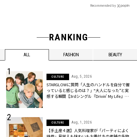
Recommended by
RANKING
ALL
FASHION
BEAUTY
Aug, 5, 2026
CULTURE
STARGLOWに質問「人生のハンドルを自分で握
っていると感じるのは？」“大️人になった”と実
感する瞬間【3rdシングル『Drivin' My Life』発
売】 | CLASSY.[クラッシィ]
Aug, 1, 2026
CULTURE
【手土産４選】人気料理家が「パーティによく
持参」見栄えも味わいもお墨付きの老舗の名物