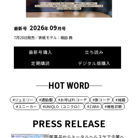
2026
09
最新号
年
月号
7月28日発売／
表紙モデル：堀田 茜
最新号購入
立ち読み
定期購読
デジタル版購入
HOT WORD
#ジュエリー
#通勤服
#お呼ばれコーデ
#旅コーデ
#結婚
#スニーカー
#UNIQLO（ユニクロ）
#ZARA
#骨格診断
PRESS RELEASE
医薬品からトータルヘルスケア企業へ