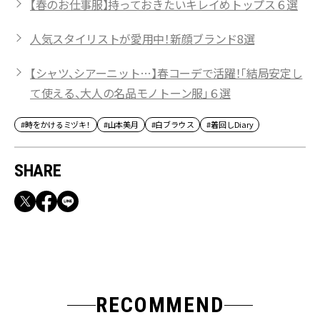
【春のお仕事服】持っておきたいキレイめトップス６選
人気スタイリストが愛用中！新顔ブランド8選
【シャツ、シアーニット…】春コーデで活躍！「結局安定し
て使える、大人の名品モノトーン服」６選
#時をかけるミヅキ！
#山本美月
#白ブラウス
#着回しDiary
SHARE
RECOMMEND