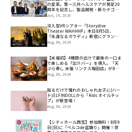
の変革。第一三共ヘルスケアが発足20
周年を記念し、製品開発・新カテゴリ
挑戦の舞台や旧社統合時のエピソード
Jun, 19, 2026
を社員の想いとともに振り返る特別映
像を公開！
没入型VRシアター「Storydive
Theater WAHHHP」本日8月5日、
『永遠なるガウディ』新宿にグランド
オープン
Aug, 06, 2026
【米福初】4種類の出汁で最後の一口ま
で楽しめる『出汁バー』を導入。「天
ぷら寿し 米福 リンクス梅田店」が8月
10日グランドオープン
Aug, 06, 2026
貼るだけで憧れのおしゃれ女子に(ハー
ト)ELFINDOLLから「Kids ネイルチッ
プ」が新登場！
Aug, 06, 2026
【シティホール西宮】参加無料！8月9
日(日)に「ベルコde盆踊り」開催！世