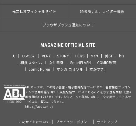
光文社オフィシャルサイト
読者モデル、ライター募集
ブラウザプッシュ通知について
MAGAZINE OFFICIAL SITE
JJ
CLASSY.
VERY
STORY
HERS
Mart
美ST
bis
和食スタイル
女性自身
SmartFLASH
COMIC熱帯
comic Pureri
マンガ コミソル
本がすき。
ABJマークは、この電子書店・電子書籍配信サービスが、著作権者からコン
テンツ使用許諾を得た正規版配信サービスであることを示す登録商標（登録
番号 第6091713号）です。ABJマークの詳細、ABJマークを掲示しているサ
ービスの一覧はこちらです。
https://aebs.or.jp/
このサイトについて
プライバシーポリシー
サイトマップ
©Kobunsha Co., Ltd. All Rights Reserved.