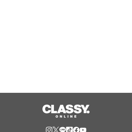
勝どき・晴海の『筋トレ×ピラティ
ス』で大人気のPBGが女性専用スタジ
オ（２号店）を開店。
Aug, 07, 2026
大人も子どもも楽しめる「縁日」や金
平糖輝く「ウェルカムかき氷」、愛犬
用「プライベートプール」で特別な夏
休みをお届け
Aug, 07, 2026