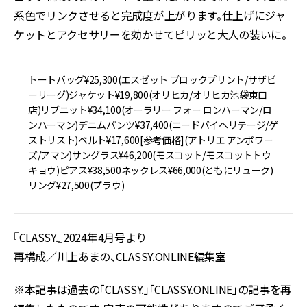
系色でリンクさせると完成度が上がります。仕上げにジャ
ケットとアクセサリーを効かせてピリッと大人の装いに。
トートバッグ¥25,300(エスゼット ブロックプリント/サザビ
ーリーグ)ジャケット¥19,800(オリヒカ/オリヒカ池袋東口
店)リブニット¥34,100(オーラリー フォー ロンハーマン/ロ
ンハーマン)デニムパンツ¥37,400(ニードバイヘリテージ/ゲ
ストリスト)ベルト¥17,600[参考価格](アトリエ アンボワー
ズ/アマン)サングラス¥46,200(モスコット/モスコットトウ
キョウ)ピアス¥38,500ネックレス¥66,000(ともにリューク)
リング¥27,500(プラウ)
『CLASSY.』2024年4月号より
再構成／川上あまの、CLASSY.ONLINE編集室
※本記事は過去の「CLASSY.」「CLASSY.ONLINE」の記事を再