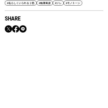
#私らしくいられる２色
#梅澤美波
#ジレ
#モノトーン
SHARE
RECOMMEND
満員電車も外回りも快適！身軽になれるバッグ
＆スマホショルダー3選