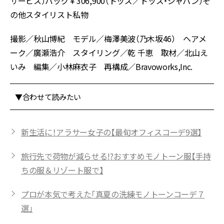
サービス）バッグ￥306,900（トッズ／トッズ・ジャパン）そ
の他スタイリスト私物
撮影／秋山博紀 モデル／梅澤美波（乃木坂46） ヘアメ
ーク／廣瀬浩介 スタイリング／乾 千恵 取材／北山え
いみ 編集／小林麻衣子 再構成／Bravoworks,Inc.
▼合わせて読みたい
新生活に！アラサー女子の【最旬オフィスコーデ9選】
旅行先で荷物が減らせる!?おすすめモノトーン服【手持
ちの服＆リゾート服で】
プロが本気で考えた「真夏の洗練モノトーンコーデ７
選」