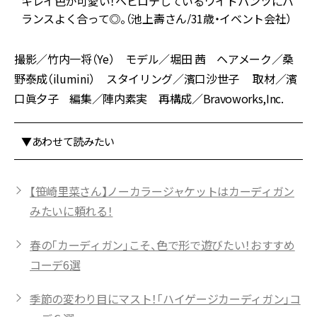
キレイ色が可愛い！ヘビロテしているワイドパンツにバ
ランスよく合って◎。（池上壽さん/31歳・イベント会社）
撮影／竹内一将（Ye） モデル／堀田 茜 ヘアメーク／桑
野泰成（ilumini） スタイリング／濱口沙世子 取材／濱
口眞夕子 編集／陣内素実 再構成／Bravoworks,Inc.
▼あわせて読みたい
【笹崎里菜さん】ノーカラージャケットはカーディガン
みたいに頼れる！
春の「カーディガン」こそ、色で形で遊びたい！おすすめ
コーデ6選
季節の変わり目にマスト！「ハイゲージカーディガン」コ