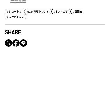
ーデ６選
#ショート丈
#2024春夏トレンド
#オフィカジ
#堀田茜
#カーディガン
SHARE
RECOMMEND
満員電車も外回りも快適！身軽になれるバッグ
＆スマホショルダー3選