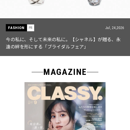
FASHION
PR
Jul, 15,2026
【ICB】人気インフルエンサーと共同制作! 週5で着たく
なる「名品ブラウス」２選
MAGAZINE