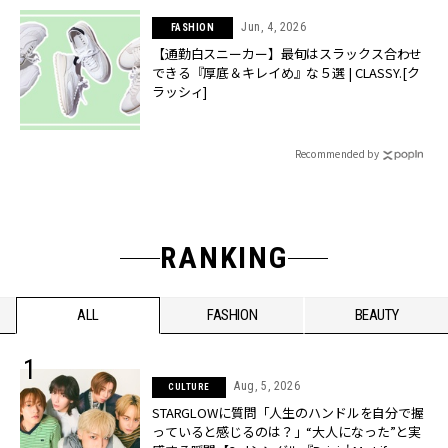
Jun, 4, 2026
FASHION
【通勤白スニーカー】最旬はスラックス合わせ
できる『厚底＆キレイめ』な５選 | CLASSY.[ク
ラッシィ]
Recommended by
RANKING
ALL
FASHION
BEAUTY
Aug, 5, 2026
CULTURE
STARGLOWに質問「人生のハンドルを自分で握
っていると感じるのは？」“大️人になった”と実