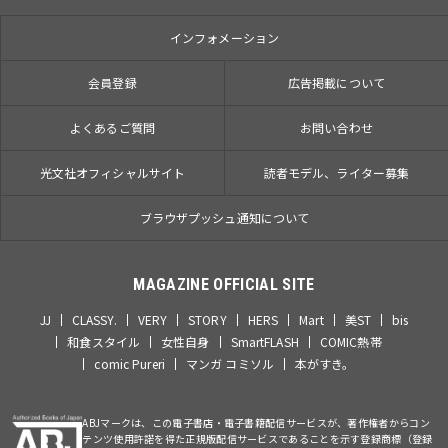
インフォメーション
会員登録
広告掲載について
よくあるご質問
お問い合わせ
光文社オフィシャルサイト
読者モデル、ライター募集
ブラウザプッシュ通知について
MAGAZINE OFFICIAL SITE
JJ
CLASSY.
VERY
STORY
HERS
Mart
美ST
bis
和食スタイル
女性自身
SmartFLASH
COMIC熱帯
comic Pureri
マンガ コミソル
本がすき。
ABJマークは、この電子書店・電子書籍配信サービスが、著作権者からコン
テンツ使用許諾を得た正規版配信サービスであることを示す登録商標（登録