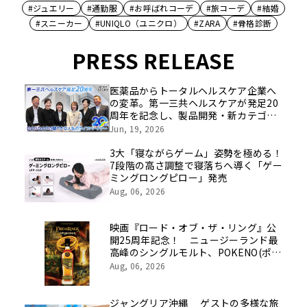
#ジュエリー
#通勤服
#お呼ばれコーデ
#旅コーデ
#結婚
#スニーカー
#UNIQLO（ユニクロ）
#ZARA
#骨格診断
PRESS RELEASE
医薬品からトータルヘルスケア企業へ
の変革。第一三共ヘルスケアが発足20
周年を記念し、製品開発・新カテゴリ
挑戦の舞台や旧社統合時のエピソード
Jun, 19, 2026
を社員の想いとともに振り返る特別映
像を公開！
3大「寝ながらゲーム」姿勢を極める！
7段階の高さ調整で寝落ちへ導く「ゲー
ミングロングピロー」発売
Aug, 06, 2026
映画『ロード・オブ・ザ・リング』公
開25周年記念！ ニュージーランド最
高峰のシングルモルト、POKENO(ポケ
ノ)より 数量限定ウイスキー「リング
Aug, 06, 2026
ベアラー」が誕生
ジャングリア沖縄 ゲストの多様な旅