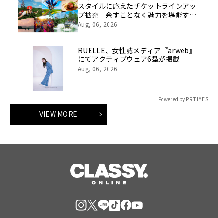
スタイルに応えたチケットラインアッ
プ拡充 余すことなく魅力を堪能する
「ロイヤルチケット」新登場
Aug, 06, 2026
RUELLE、女性誌メディア『arweb』
にてアクティブウェア6型が掲載
Aug, 06, 2026
Powered by PR TIMES
VIEW MORE