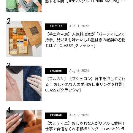
感する瞬間【3rdシングル『Drivin' My Life』発
売】 | CLASSY.[クラッシィ]
Aug, 1, 2026
CULTURE
【手土産４選】人気料理家が「パーティによく
持参」見栄えも味わいもお墨付きの老舗の名物
とは？ | CLASSY.[クラッシィ]
Aug, 5, 2026
FASHION
【ブルガリ】【ブシュロン】背中を押してくれ
る！ おしゃれな人の愛用お仕事リングを拝見 |
CLASSY.[クラッシィ]
Aug, 3, 2026
FASHION
【カルティエ】おしゃれな人がリアルに愛用！
仕事で自信をくれる相棒リング | CLASSY.[クラ