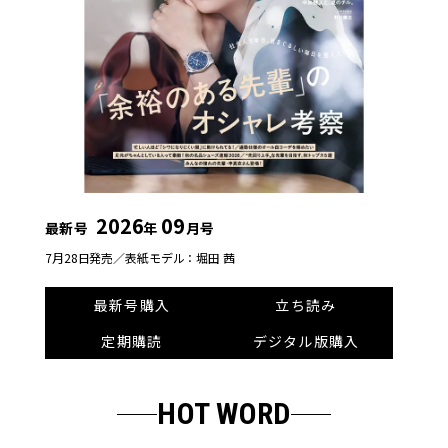
2026
09
最新号
年
月号
7月28日発売／
表紙モデル：堀田 茜
最新号購入
立ち読み
定期購読
デジタル版購入
HOT WORD