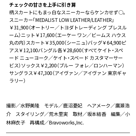
チェックの甘さを上手に引き算
柄スカートにもまっ白なスニーカーならケンカせず○。
スニーカー「MEDALIST LOW LEATHER/LEATHER」
￥31,900（オートリー／トヨダトレーディング プレスル
ーム）ニット￥17,600（エーケー ワン／ビームス ハウス
リ
丸の内）スカート￥35,000（シーニュ）バッグ￥64,900ピ
M
アス￥12,100バングル各￥28,600（すべてケイト・スペ
ード ニューヨーク／ケイト・スペード カスタマーサー
ビス）ソックス￥2,200（ブルー フォレ／ロンハーマン）
レ
サングラス￥47,300（アイヴァン／アイヴァン 東京ギャ
エ
ラリー）
撮影／水野美隆 モデル／鹿沼憂妃 ヘアメーク／廣瀬浩
介 スタイリング／荒木里実 取材／坂本結香 編集／小
林麻衣子 再構成／Bravoworks,Inc.