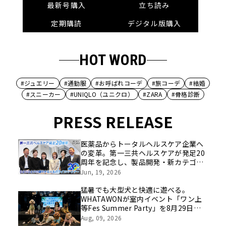
最新号購入
立ち読み
定期購読
デジタル版購入
HOT WORD
#ジュエリー
#通勤服
#お呼ばれコーデ
#旅コーデ
#結婚
#スニーカー
#UNIQLO（ユニクロ）
#ZARA
#骨格診断
PRESS RELEASE
医薬品からトータルヘルスケア企業へ
の変革。第一三共ヘルスケアが発足20
周年を記念し、製品開発・新カテゴリ
挑戦の舞台や旧社統合時のエピソード
Jun, 19, 2026
を社員の想いとともに振り返る特別映
像を公開！
猛暑でも大型犬と快適に遊べる。
WHATAWONが室内イベント「ワン上
等Fes Summer Party」を8月29日開
催
Aug, 09, 2026