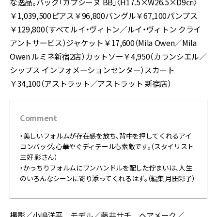
な逸品。バッグ「カプシーヌ BB」〈H17.5×W26.5×D9㎝〉
￥1,039,500ピアス￥96,800バングル￥67,100パンプス
￥129,800（すべてルイ・ヴィトン／ルイ・ヴィトン クライ
アントサービス）ジャケット￥17,600（Mila Owen／Mila
Owen ルミネ新宿2店）カットソー￥4,950（カランシエル／
シップス インフォメーションセンター）スカート
￥34,100（アストラット／アストラット 新宿店）
Comment
・美しいフォルムが存在感を放ち、背中を押してくれるアイ
コンバッグ。心華やぐディテールも素敵です。（スタイリスト
三好 彩さん）
・かっちりフォルムにワンハンドルを配した佇まいは、人生
のいろんなシーンに寄り添ってくれるはず。（編集 月田彩子）
撮影／小嶋洋平 モデル／藤井サチ ヘアメーク／