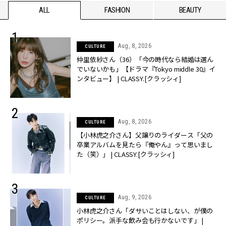
ALL
FASHION
BEAUTY
Aug, 8, 2026
CULTURE
仲里依紗さん（36）「今の時代なら結婚は選ん
でいないかも」【ドラマ『Tokyo middle 30』イ
ンタビュー】 | CLASSY.[クラッシィ]
Aug, 8, 2026
CULTURE
【小林虎之介さん】父譲りのライダース「父の
卒業アルバムを見たら『俺やん』って思いまし
た（笑）」 | CLASSY.[クラッシィ]
Aug, 9, 2026
CULTURE
小林虎之介さん「ダサいことはしない、が僕の
ポリシー。派手な飲み会も行かないです」 |