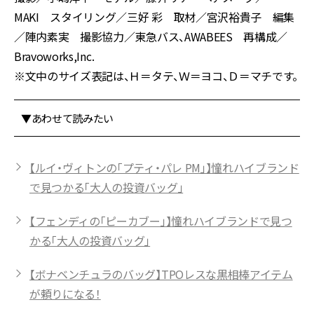
MAKI スタイリング／三好 彩 取材／宮沢裕貴子 編集
／陣内素実 撮影協力／東急バス、AWABEES 再構成／
Bravoworks,Inc.
※文中のサイズ表記は、Ｈ＝タテ、Ｗ＝ヨコ、Ｄ＝マチです。
▼あわせて読みたい
【ルイ・ヴィトンの「プティ・パレ PM」】憧れハイブランド
で見つかる「大人の投資バッグ」
【フェンディの「ピーカブー」】憧れハイブランドで見つ
かる「大人の投資バッグ」
【ボナベンチュラのバッグ】TPOレスな黒相棒アイテム
が頼りになる！