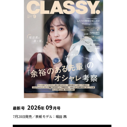
2026
09
最新号
年
月号
7月28日発売／
表紙モデル：堀田 茜