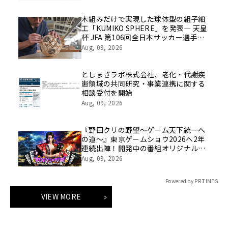
木組みだけで実現した球体型の組子細
工「KUMIKO SPHERE」を発表― 天皇
杯 JFA 第106回全日本サッカー選手権
大会の公式ビジュアルにも採用 ―
Aug, 09, 2026
としまさラボ株式会社、老化・代謝疾
患領域の共同研究・事業連携に関する
相談受付を開始
Aug, 09, 2026
『野田クリの野望～ゲーム天下統一へ
の道～』東京ゲームショウ2026へ2年
連続出陣！開発中の番組オリジナルゲ
ームを世界最速体験！失敗したら即
Aug, 09, 2026
「打ち首」！？しんや＆青木マッチョ
参加のイベントも開催！
Powered by PR TIMES
VIEW MORE