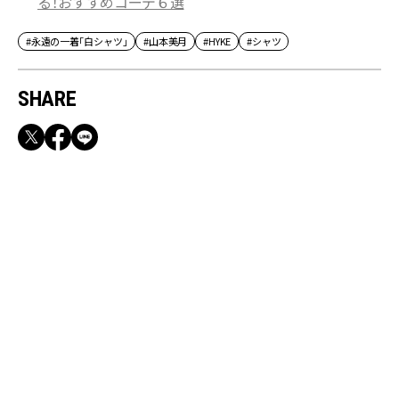
る！おすすめコーデ６選
#永遠の一着「白シャツ」
#山本美月
#HYKE
#シャツ
SHARE
RECOMMEND
満員電車も外回りも快適！身軽になれるバッグ
＆スマホショルダー3選