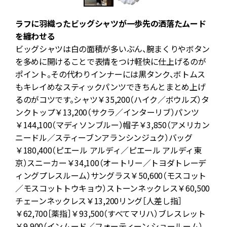
ラフに羽織ったビッグシャツが一歩先の洒落たムード
を纏わせる
ー
ビッグシャツは白の面積が多いぶん、腕まくりやボタン
一
を多めに開けることで表情をつけ軽快に仕上げるのが
ポイント。その代わりインナーには黒タンク、ボトムス
もキレイめなスティックパンツできちんとまとめ上げ
るのがコツです。シャツ￥35,200（ハイク／ボウルズ）タ
ンクトップ￥13,200（サクラ／インターリブ）パンツ
￥144,100（マディソンブルー）帽子￥3,850（アメリカン
ニードル／スティーブンアランシンジュク）バッグ
￥180,400（ピエール アルディ／ピエール アルディ東
京）スニーカー￥34,100（オートリー／トヨダトレーデ
ィングプレスルーム）サングラス￥50,600（モスコット
／モスコットトウキョウ）ストーンネックレス￥60,500
チェーンネックレス￥13,200リング［人差し指］
￥62,700［薬指］￥93,500（すべてマリハ）ブレスレット
￥9,900（インムード／フォーティーン ショールーム）