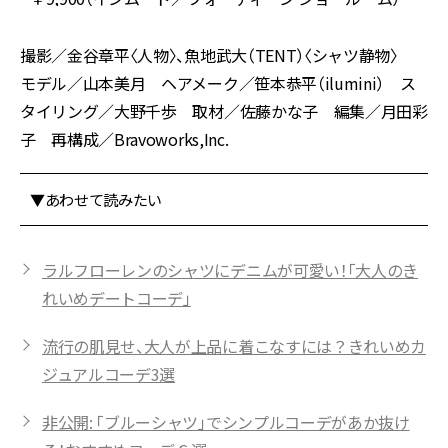
撮影／金谷章平〈人物〉、魚地武大（TENT）〈シャツ静物〉
モデル／山本美月 ヘアメーク／笹本恭平（ilumini） ス
タイリング／大野千歩 取材／佐藤かな子 編集／月田彩
子 再構成／Bravoworks,Inc.
▼あわせて読みたい
ラルフローレンのシャツにデニムが可愛い！「大人のき
れいめデートコーデ」
流行の肌見せ、大人が上品に着こなすには？きれいめカ
ジュアルコーデ3選
非公開: 「ブルーシャツ」でシンプルコーデがあか抜け