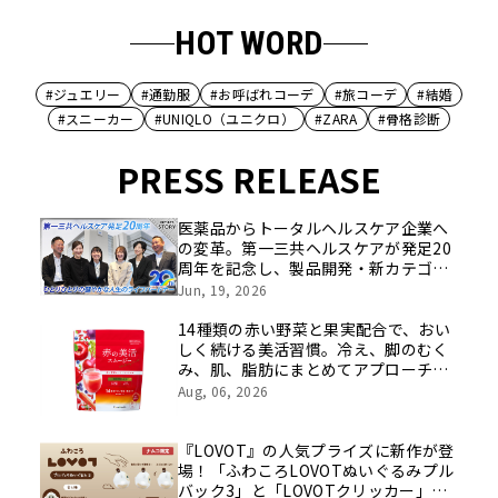
HOT WORD
#ジュエリー
#通勤服
#お呼ばれコーデ
#旅コーデ
#結婚
#スニーカー
#UNIQLO（ユニクロ）
#ZARA
#骨格診断
PRESS RELEASE
医薬品からトータルヘルスケア企業へ
の変革。第一三共ヘルスケアが発足20
周年を記念し、製品開発・新カテゴリ
挑戦の舞台や旧社統合時のエピソード
Jun, 19, 2026
を社員の想いとともに振り返る特別映
像を公開！
14種類の赤い野菜と果実配合で、おい
しく続ける美活習慣。冷え、脚のむく
み、肌、脂肪にまとめてアプローチす
る機能性表示食品が新登場
Aug, 06, 2026
『LOVOT』の人気プライズに新作が登
場！「ふわころLOVOTぬいぐるみプル
バック3」と「LOVOTクリッカー」が