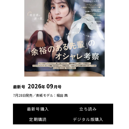
2026
09
最新号
年
月号
7月28日発売／
表紙モデル：堀田 茜
最新号購入
立ち読み
定期購読
デジタル版購入