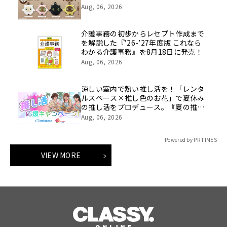
全国のバンダイナムコアミューズメン
Aug, 06, 2026
ト施設に順次登場
介護事務の初歩からレセプト作成まで
を解説した『’26-’27年度版 これなら
わかる介護事務』を8月18日に発売！
Aug, 06, 2026
涼しい室内で熱い推し活を！「レンタ
ルスペース×推し色のお花」で夏休み
の推し活をプロデュース。『夏の推し
活応援キャンペーン』イーフローラと
Aug, 06, 2026
インスタベースが初開催。
Powered by PR TIMES
VIEW MORE