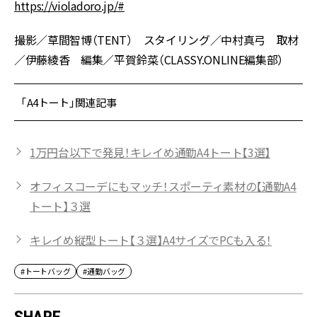
https://violadoro.jp/#
撮影／草間智博（TENT） スタイリング／中村真弓 取材
／伊藤綾香 編集／平賀鈴菜（CLASSY.ONLINE編集部）
「A4トート」関連記事
1万円台以下で発見！キレイめ通勤A4トート【3選】
オフィスコーデにもマッチ！スポーティ素材の【通勤A4
トート】３選
キレイめ縦型トート【３選】A4サイズでPCも入る！
#トートバッグ
#通勤バッグ