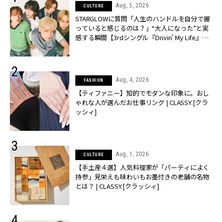
Aug, 5, 2026
CULTURE
STARGLOWに質問「人生のハンドルを自分で握
っていると感じるのは？」“大️人になった”と実
感する瞬間【3rdシングル『Drivin' My Life』発
売】 | CLASSY.[クラッシィ]
Aug, 4, 2026
FASHION
【ティファニー】知的でモダンな印象に。おし
ゃれな人が選んだお仕事リング | CLASSY.[クラ
ッシィ]
Aug, 1, 2026
CULTURE
【手土産４選】人気料理家が「パーティによく
持参」見栄えも味わいもお墨付きの老舗の名物
とは？ | CLASSY.[クラッシィ]