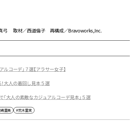
 取材／西道倫子 再構成／Bravoworks,Inc.
アルコーデ」７選【アラサー女子】
る！大人の着回し見本５選
で「大人の素敵なカジュアルコーデ見本」５選
児嶋里美
#荒木里実