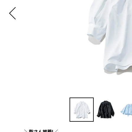
＼乾さん推薦!／