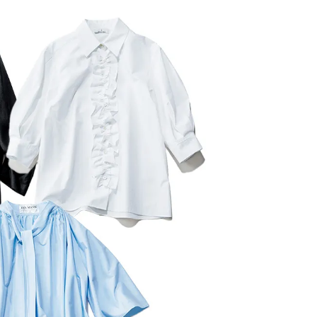
BEAUTY
Aug, 8, 2026
Jun,
BEAUTY
WEDDING
【エルメス】初の本格リップケ
【一生ものジュエ
アコレクション誕生！憧れのア
存在感が際立つ！
イテムで唇をもっと美しく |
「トゥギャザー」
CLASSY.[クラッシィ]
目 | CLASSY.[クラ
Aug, 7, 2026
Aug,
BEAUTY
WEDDING
【UV下地】酷暑に頼れる！
【結婚指輪】人気
2,000円台〜3,000円台の名品3選
ング22選｜20〜3
｜30代美容ライターが正直レビ
エピソードも | CLA
ュー | CLASSY.[クラッシィ]
ィ]
Aug, 8, 2026
Feb,
BEAUTY
WEDDING
“盛りすぎない”がトレンド！
結婚式に黒ドレス
【最旬マスカラ4選】さりげない
ばれで失敗しない
ボリュームと絶妙カラー |
ーを解説 | CLASS