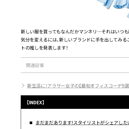
新しい服を買ってもなんだかマンネリ…それはいつも
気分を変えるには、新しいブランドに手を出してみること。
トの推しを発表します！
関連記事
新生活に！アラサー女子の【最旬オフィスコーデ9選
【INDEX】
まだまだあります!スタイリストがシェアした