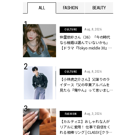
WEDDING
ALL
FASHION
BEAUTY
WEDDIN
 30, 2026
Aug, 8, 2026
CULTURE
リー】1つでも
仲里依紗さん（36）「今の時代
ポメラートの
なら結婚は選んでいないかも」
シリーズに注
【ドラマ『Tokyo middle 30』イ
ッシィ]
ンタビュー】 | CLASSY.[クラッシ
ィ]
 13, 2025
Aug, 8, 2026
CULTURE
ブランドのリ
【小林虎之介さん】父譲りのラ
0代カップルの
イダース「父の卒業アルバムを
SSY.[クラッシ
見たら『俺やん』って思いまし
た（笑）」 | CLASSY.[クラッシ
ィ]
 16, 2026
Aug, 3, 2026
FASHION
はアリ？お呼
【カルティエ】おしゃれな人が
コーデ＆マナ
リアルに愛用！ 仕事で自信をく
Y.[クラッシィ]
れる相棒リング | CLASSY.[クラッ