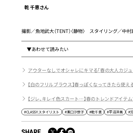
乾 千恵さん
撮影／魚地武大（TENT）〈静物〉 スタイリング／中村真弓
▼あわせて読みたい
アウターなしでオシャレにキマる「春の大人カジュ
【白のフリルブラウス】春っぽくなってきたら使え
【ジレ、キレイ色スカート…】春のトレンドアイテム
#CLASSY.スタイリスト
#濱口沙世子
#乾千恵
#平沼洋美
#
SHARE