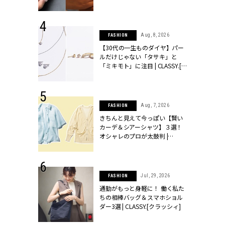
シィ]
 17, 2026
Aug, 8, 2026
FASHION
ラグジュアリ
【30代の一生ものダイヤ】パー
ルな『ブライ
ルだけじゃない「タサキ」と
| CLASSY.
「ミキモト」に注目 | CLASSY.[ク
ラッシィ]
 27, 2026
Aug, 7, 2026
FASHION
届のプレゼン
きちんと見えて今っぽい【賢い
だけの指輪が
カーデ＆シアーシャツ】３選！
フェアを開
オシャレのプロが太鼓判 |
クラッシィ]
CLASSY.[クラッシィ]
 20, 2026
Jul, 29, 2026
FASHION
シュロン、ショ
通勤がもっと身軽に！ 働く私た
人が選んだ婚
ちの相棒バッグ＆スマホショル
公開 |
ダー3選 | CLASSY.[クラッシィ]
ィ]