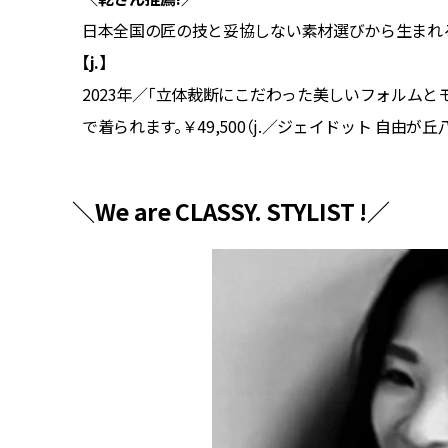
日本全国の匠の技と妥協しない素材選びから生まれ
【j.】
ー／アル
2023年／「立体裁断にこだわった美しいフォルムと
で着られます。￥49,500（j.／ジェイドット 自由が丘
＼We are CLASSY. STYLIST !／