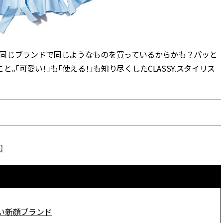
CLASSY.[クラッシィ]
Sep, 25, 2025
Mar,
BEAUTY
WEDDING
マルジェラの“レプリカ”に新作
【10万円台から】
同じブランドで同じようなものを買っているからかも？パッと
も！注目度急上昇の『フレグラ
ーでよりパーソナ
ンス』５選 | CLASSY.[クラッシ
ダルジュエリー』４選 
「可愛い！」も「使える！」も知り尽くしたCLASSY.スタイリス
ィ]
[クラッシィ]
Aug, 5, 2026
Jul,
BEAUTY
WEDDING
忙しい毎日に「うるおいター
【ブルガリの婚姻
ボ」を。新【SOFINA BASIC＋】
トも】世界に一つ
のお手入れでうるおってなめら
作れるブライダル
かな肌を目指す | CLASSY.[クラッ
催！ | CLASSY.[
】
シィ]
Aug, 8, 2026
May,
BEAUTY
WEDDING
【シャネル】「ココ マドモアゼ
【カルティエ、ブ
ル クラッシュ アプソリュ」の限
ーメ】おしゃれな
定カフェが登場！世界観に没入
約指輪＆結婚指輪を
い新顔ブランド
できる体験型イベントが開催 |
CLASSY.[クラッシ
CLASSY.[クラッシィ]