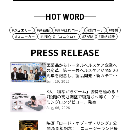
HOT WORD
#ジュエリー
#通勤服
#お呼ばれコーデ
#旅コーデ
#結婚
#スニーカー
#UNIQLO（ユニクロ）
#ZARA
#骨格診断
PRESS RELEASE
医薬品からトータルヘルスケア企業へ
の変革。第一三共ヘルスケアが発足20
周年を記念し、製品開発・新カテゴリ
挑戦の舞台や旧社統合時のエピソード
Jun, 19, 2026
を社員の想いとともに振り返る特別映
像を公開！
3大「寝ながらゲーム」姿勢を極める！
7段階の高さ調整で寝落ちへ導く「ゲー
ミングロングピロー」発売
Aug, 06, 2026
映画『ロード・オブ・ザ・リング』公
開25周年記念！ ニュージーランド最