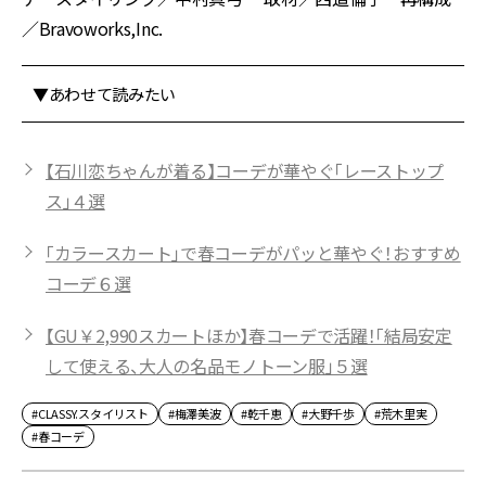
／Bravoworks,Inc.
▼あわせて読みたい
【石川恋ちゃんが着る】コーデが華やぐ「レーストップ
ス」４選
「カラースカート」で春コーデがパッと華やぐ！おすすめ
コーデ６選
【GU￥2,990スカートほか】春コーデで活躍！「結局安定
して使える、大人の名品モノトーン服」５選
#CLASSY.スタイリスト
#梅澤美波
#乾千恵
#大野千歩
#荒木里実
#春コーデ