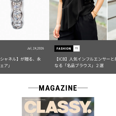
FASHION
PR
Jul, 15,2026
【ICB】人気インフルエンサーと共同制作! 週5で着たく
なる「名品ブラウス」２選
MAGAZINE