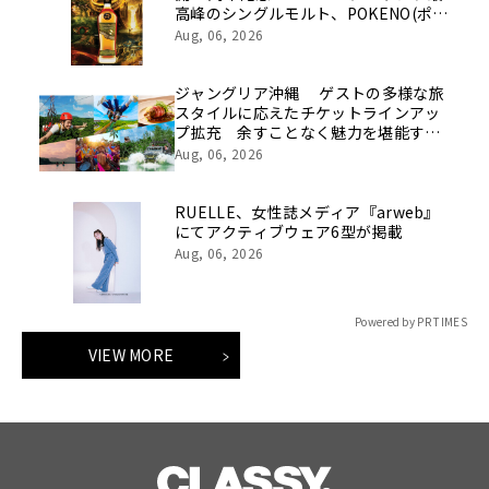
高峰のシングルモルト、POKENO(ポケ
ノ)より 数量限定ウイスキー「リング
Aug, 06, 2026
ベアラー」が誕生
ジャングリア沖縄 ゲストの多様な旅
スタイルに応えたチケットラインアッ
プ拡充 余すことなく魅力を堪能する
「ロイヤルチケット」新登場
Aug, 06, 2026
RUELLE、女性誌メディア『arweb』
にてアクティブウェア6型が掲載
Aug, 06, 2026
Powered by PR TIMES
VIEW MORE