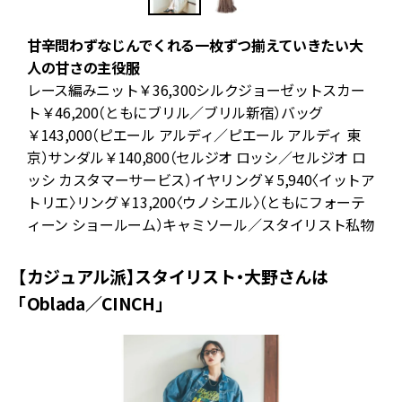
甘辛問わずなじんでくれる一枚ずつ揃えていきたい大
素
人の甘さの主役服
レース編みニット￥36,300シルクジョーゼットスカー
も
ト￥46,200（ともにブリル／ブリル新宿）バッグ
イ
￥143,000（ピエール アルディ／ピエール アルディ 東
。
京）サンダル￥140,800（セルジオ ロッシ／セルジオ ロ
ッシ カスタマーサービス）イヤリング￥5,940〈イットア
トリエ〉リング￥13,200〈ウノシエル〉（ともにフォーテ
ィーン ショールーム）キャミソール／スタイリスト私物
【カジュアル派】スタイリスト・大野さんは
「Oblada／CINCH」