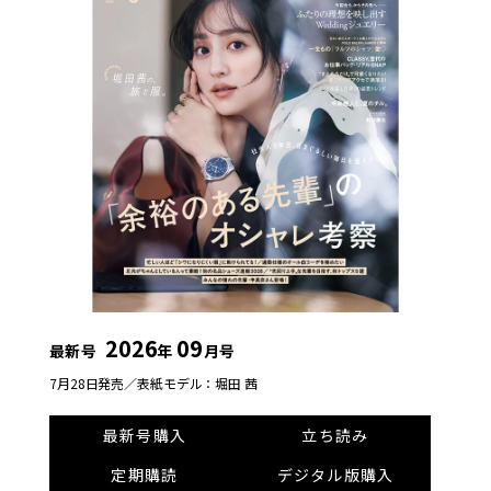
2026
09
最新号
年
月号
7月28日発売／
表紙モデル：堀田 茜
最新号購入
立ち読み
定期購読
デジタル版購入