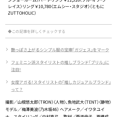
レイス〉リング￥10,780〈エムシー・スタジオ〉（ともに
ZUTTOHOLIC）
◆この記事を詳しくチェックする
艶っぽさ上がるシンプル服の宝庫「ガジェス」をマーク
フェミニン派スタイリストの推しブランド「ブリル」に
注目！
女度アガる！スタイリストの「推しカジュアルブランド」
って？
撮影／山根悠太郎（TRON）〈人物〉、魚地武大（TENT）〈静物〉
モデル／梅澤美波（乃木坂46） ヘアメーク／イワタユイ
ナ スタイリング／中村真弓 取材／西道倫子 再構成