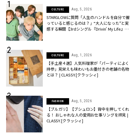
Aug, 5, 2026
CULTURE
STARGLOWに質問「人生のハンドルを自分で握
っていると感じるのは？」“大️人になった”と実
感する瞬間【3rdシングル『Drivin' My Life』発
売】 | CLASSY.[クラッシィ]
Aug, 1, 2026
CULTURE
【手土産４選】人気料理家が「パーティによく
持参」見栄えも味わいもお墨付きの老舗の名物
とは？ | CLASSY.[クラッシィ]
Aug, 5, 2026
FASHION
【ブルガリ】【ブシュロン】背中を押してくれ
る！ おしゃれな人の愛用お仕事リングを拝見 |
CLASSY.[クラッシィ]