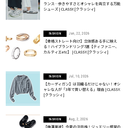
ランス…歩きやすさとオシャレを両立する万能
シューズ | CLASSY.[クラッシィ]
Jan, 22, 2026
FASHION
【骨格ストレート向け】立体感ある手に映え
る！ハイブランドリング7選【ティファニー、
カルティエetc】 | CLASSY.[クラッシィ]
Jul, 10, 2026
FASHION
【カーディガン】は羽織るだけじゃない！オシ
ャレな人が「3年で買い替える」理由 | CLASSY.
[クラッシィ]
Aug, 2, 2026
FASHION
【梅澤美波】今夏の注目株！ジュエリー感覚の