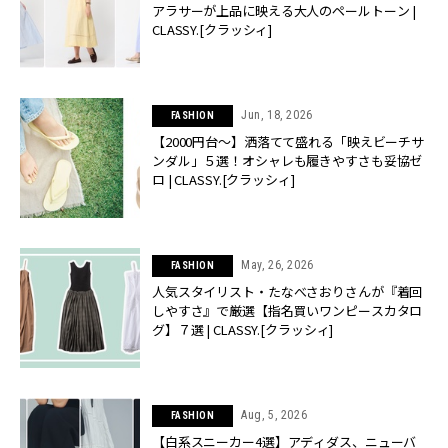
アラサーが上品に映える大人のペールトーン |
CLASSY.[クラッシィ]
Jun, 18, 2026
FASHION
【2000円台〜】洒落てて盛れる「映えビーチサ
ンダル」５選！オシャレも履きやすさも妥協ゼ
ロ | CLASSY.[クラッシィ]
May, 26, 2026
FASHION
人気スタイリスト・たなべさおりさんが『着回
しやすさ』で厳選【指名買いワンピースカタロ
グ】７選 | CLASSY.[クラッシィ]
Aug, 5, 2026
FASHION
【白系スニーカー4選】アディダス、ニューバ