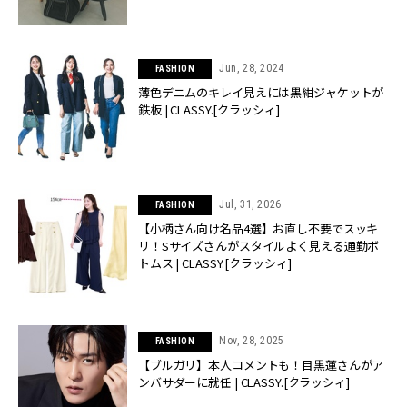
Jun, 28, 2024
FASHION
薄色デニムのキレイ見えには黒紺ジャケットが
鉄板 | CLASSY.[クラッシィ]
Jul, 31, 2026
FASHION
【小柄さん向け名品4選】お直し不要でスッキ
リ！Sサイズさんがスタイルよく見える通勤ボ
トムス | CLASSY.[クラッシィ]
Nov, 28, 2025
FASHION
【ブルガリ】本人コメントも！目黒蓮さんがア
ンバサダーに就任 | CLASSY.[クラッシィ]