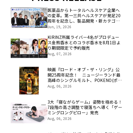
医薬品からトータルヘルスケア企業へ
の変革。第一三共ヘルスケアが発足20
周年を記念し、製品開発・新カテゴリ
挑戦の舞台や旧社統合時のエピソード
Jun, 19, 2026
を社員の想いとともに振り返る特別映
像を公開！
KIRINZ所属ライバー4名がプロデュー
ス金熊香水とのコラボ香水を8月1日よ
り期間限定で予約販売
Aug, 07, 2026
映画『ロード・オブ・ザ・リング』公
開25周年記念！ ニュージーランド最
高峰のシングルモルト、POKENO(ポケ
ノ)より 数量限定ウイスキー「リング
Aug, 06, 2026
ベアラー」が誕生
3大「寝ながらゲーム」姿勢を極める！
7段階の高さ調整で寝落ちへ導く「ゲー
ミングロングピロー」発売
Aug, 06, 2026