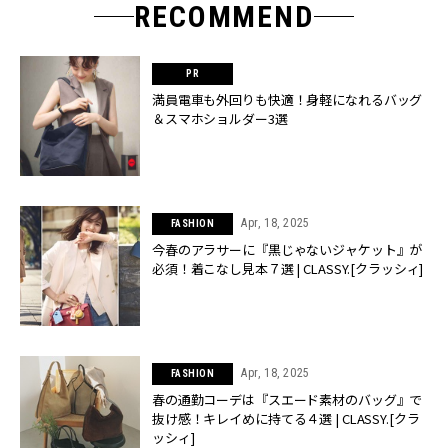
RECOMMEND
満員電車も外回りも快適！身軽になれるバッグ
＆スマホショルダー3選
Apr, 18, 2025
FASHION
今春のアラサーに『黒じゃないジャケット』が
必須！着こなし見本７選 | CLASSY.[クラッシィ]
Apr, 18, 2025
FASHION
春の通勤コーデは『スエード素材のバッグ』で
抜け感！キレイめに持てる４選 | CLASSY.[クラ
ッシィ]