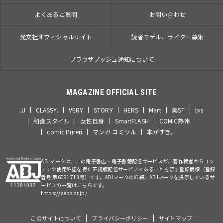
よくあるご質問
お問い合わせ
光文社オフィシャルサイト
読者モデル、ライター募集
ブラウザプッシュ通知について
MAGAZINE OFFICIAL SITE
JJ
CLASSY.
VERY
STORY
HERS
Mart
美ST
bis
和食スタイル
女性自身
SmartFLASH
COMIC熱帯
comic Pureri
マンガ コミソル
本がすき。
ABJマークは、この電子書店・電子書籍配信サービスが、著作権者からコン
テンツ使用許諾を得た正規版配信サービスであることを示す登録商標（登録
番号 第6091713号）です。ABJマークの詳細、ABJマークを掲示しているサ
ービスの一覧はこちらです。
https://aebs.or.jp/
このサイトについて
プライバシーポリシー
サイトマップ