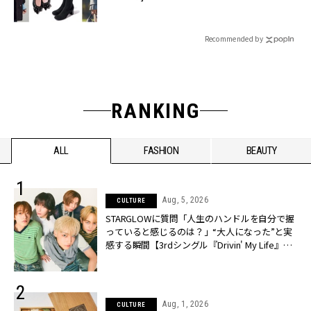
Recommended by
RANKING
ALL
FASHION
BEAUTY
Aug, 5, 2026
CULTURE
STARGLOWに質問「人生のハンドルを自分で握
っていると感じるのは？」“大️人になった”と実
感する瞬間【3rdシングル『Drivin' My Life』発
売】 | CLASSY.[クラッシィ]
Aug, 1, 2026
CULTURE