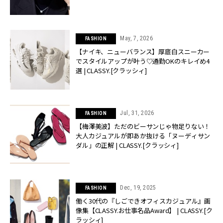
May, 7, 2026
FASHION
【ナイキ、ニューバランス】厚底白スニーカー
でスタイルアップが叶う♡通勤OKのキレイめ4
選 | CLASSY.[クラッシィ]
Jul, 31, 2026
FASHION
【梅澤美波】ただのビーサンじゃ物足りない！
大人カジュアルが即あか抜ける「ヌーディサン
ダル」の正解 | CLASSY.[クラッシィ]
Dec, 19, 2025
FASHION
働く30代の『しごできオフィスカジュアル』画
像集【CLASSY.お仕事名品Award】 | CLASSY.[ク
ラッシィ]