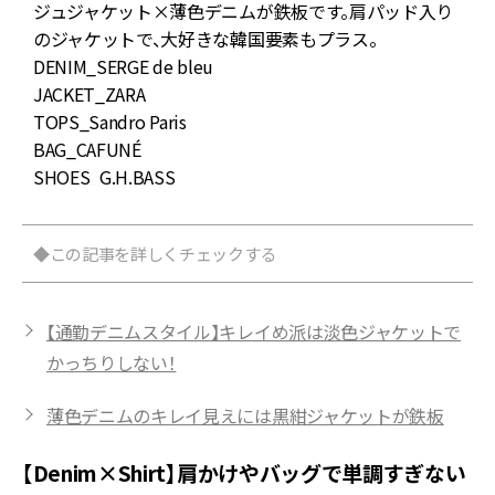
ジュジャケット×薄色デニムが鉄板です。肩パッド入り
のジャケットで、大好きな韓国要素もプラス。
DENIM_SERGE de bleu
D
JACKET_ZARA
J
TOPS_Sandro Paris
BAG_CAFUNÉ
B
SHOES_G.H.BASS
S
◆この記事を詳しくチェックする
【通勤デニムスタイル】キレイめ派は淡色ジャケットで
かっちりしない！
薄色デニムのキレイ見えには黒紺ジャケットが鉄板
【Denim×Shirt】肩かけやバッグで単調すぎない