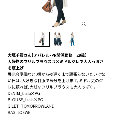
大塚千賀さん【アパレル・PR関係勤務 29歳】
大好物のフリルブラウスは×ミドルジレで大人っぽさ
を底上げ
の
展示会準備など、朝から夜遅くまで頑張らないといけな
エ
い日は、大好きな甘服で気分を上げます。ミドル丈のジ
レに頼れば、大胆なフリルブラウスも大人っぽく。
DENIM_Liala×PG
BLOUSE_Liala×PG
B
GILET_TOMORROWLAND
B
BAG_LOEWE
S