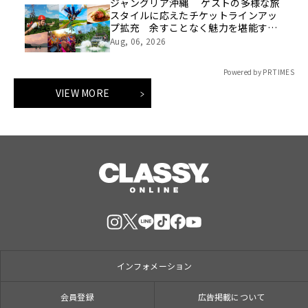
ジャングリア沖縄 ゲストの多様な旅
スタイルに応えたチケットラインアッ
プ拡充 余すことなく魅力を堪能する
「ロイヤルチケット」新登場
Aug, 06, 2026
Powered by PR TIMES
VIEW MORE
インフォメーション
会員登録
広告掲載について