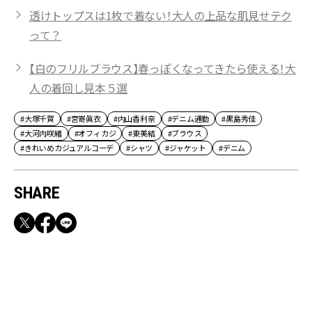
透けトップスは1枚で着ない！大人の上品な肌見せテク
って？
【白のフリルブラウス】春っぽくなってきたら使える！大
人の着回し見本５選
#大塚千賀
#宮嵜眞衣
#内山香利奈
#デニム通勤
#黒島秀佳
#大河内咲緒
#オフィカジ
#東美結
#ブラウス
#きれいめカジュアルコーデ
#シャツ
#ジャケット
#デニム
SHARE