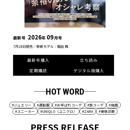
2026
09
最新号
年
月号
7月28日発売／
表紙モデル：堀田 茜
最新号購入
立ち読み
定期購読
デジタル版購入
HOT WORD
#ジュエリー
#通勤服
#お呼ばれコーデ
#旅コーデ
#結婚
#スニーカー
#UNIQLO（ユニクロ）
#ZARA
#骨格診断
PRESS RELEASE