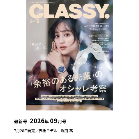
2026
09
最新号
年
月号
7月28日発売／
表紙モデル：堀田 茜