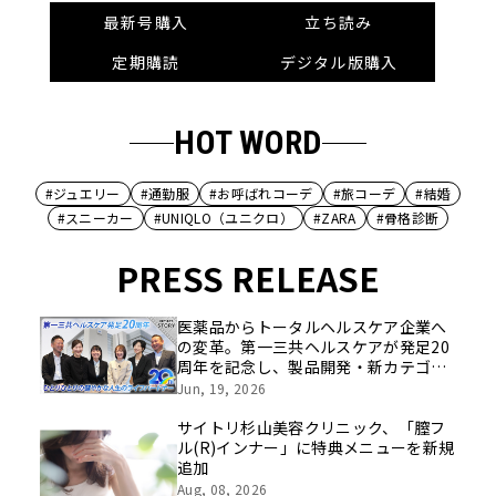
最新号購入
立ち読み
定期購読
デジタル版購入
HOT WORD
#ジュエリー
#通勤服
#お呼ばれコーデ
#旅コーデ
#結婚
#スニーカー
#UNIQLO（ユニクロ）
#ZARA
#骨格診断
PRESS RELEASE
医薬品からトータルヘルスケア企業へ
の変革。第一三共ヘルスケアが発足20
周年を記念し、製品開発・新カテゴリ
挑戦の舞台や旧社統合時のエピソード
Jun, 19, 2026
を社員の想いとともに振り返る特別映
像を公開！
サイトリ杉山美容クリニック、「膣フ
ル(R)インナー」に特典メニューを新規
追加
Aug, 08, 2026