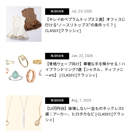
Jul, 29, 2026
FASHION
【キレイめペプラムトップス３選】オフィスに
行ける“ノースリトップス”の条件って？ |
CLASSY.[クラッシィ]
Jan, 22, 2026
FASHION
【骨格ウェーブ向け】華奢な手を輝かせる！ハ
イブランドリング7選【シャネル、ティファニ
ーetc】 | CLASSY.[クラッシィ]
Aug, 7, 2026
FASHION
【10万円台】後悔しない一生ものネックレス5
選｜アーカー、ヒロタカなど | CLASSY.[クラッ
シィ]