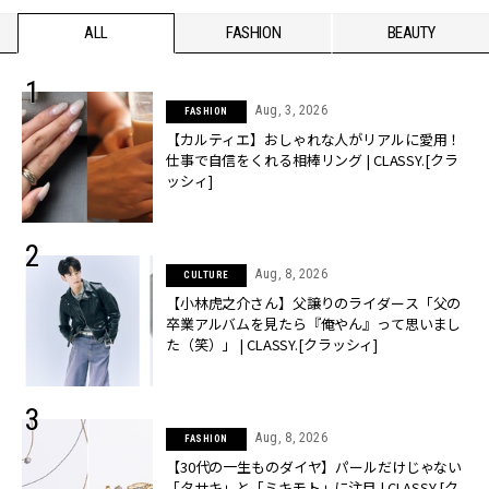
ALL
FASHION
BEAUTY
Aug, 3, 2026
FASHION
【カルティエ】おしゃれな人がリアルに愛用！
仕事で自信をくれる相棒リング | CLASSY.[クラ
ッシィ]
Aug, 8, 2026
CULTURE
【小林虎之介さん】父譲りのライダース「父の
卒業アルバムを見たら『俺やん』って思いまし
た（笑）」 | CLASSY.[クラッシィ]
Aug, 8, 2026
FASHION
【30代の一生ものダイヤ】パールだけじゃない
「タサキ」と「ミキモト」に注目 | CLASSY.[ク