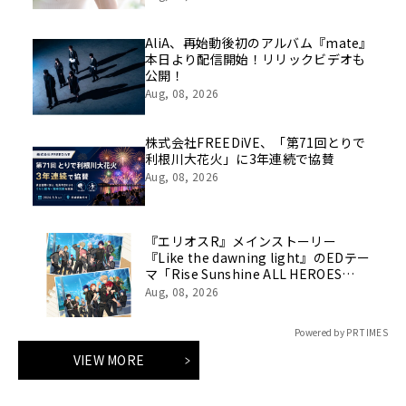
AliA、再始動後初のアルバム『mate』
本日より配信開始！リリックビデオも
公開！
Aug, 08, 2026
株式会社FREEDiVE、「第71回とりで
利根川大花火」に3年連続で協賛
Aug, 08, 2026
『エリオスR』メインストーリー
『Like the dawning light』のEDテー
マ「Rise Sunshine ALL HEROES
Ver.」がフルサイズ配信決定！
Aug, 08, 2026
Powered by PR TIMES
VIEW MORE