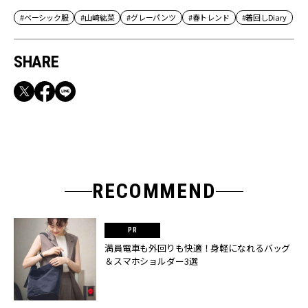
#ベーシック服
#山崎紘菜
#グレーパンツ
#春トレンド
#着回しDiary
SHARE
RECOMMEND
満員電車も外回りも快適！身軽になれるバッグ
＆スマホショルダー3選