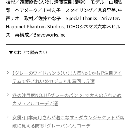
撮影／遠藤優貴〈人物〉、清藤直樹〈静物〉 モデル／山崎紘
菜 ヘアメーク／川村友子 スタイリング／児嶋里美、中
西ナオ 取材／佐藤かな子 Special Thanks／Ari Aster、
Happinet Phantom Studios、TOHOシネマズ六本木ヒル
ズ 再構成／Bravoworks.Inc
▼あわせて読みたい
【グレーのワイドパンツ】いま人気No.1かも!?注目アイ
テムで冬きれいめカジュアル着回し５選
冬の注目度NO.1！「グレーのパンツ」で大人のきれいめ
カジュアルコーデ７選
女優・山本美月さんが着こなす…ダウンジャケットが素
敵に見える防寒「グレーパンツ」コーデ