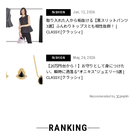
Jun, 12, 2026
FASHION
取り入れた人から垢抜ける【黒スリットパンツ
3選】ふんわりトップスとも相性抜群！ |
CLASSY.[クラッシィ]
May, 26, 2026
FASHION
【20万円台から！】お守りとして身につけた
い、瞬時に洒落る“オニキス”ジュエリー5選 |
CLASSY.[クラッシィ]
Recommended by
RANKING