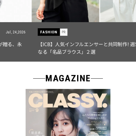
FASHION
PR
Jul, 15,2026
【ICB】人気インフルエンサーと共同制作! 週5で着たく
なる「名品ブラウス」２選
MAGAZINE