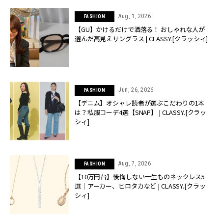
Aug, 1, 2026
FASHION
【GU】かけるだけで洒落る！ おしゃれな人が
選んだ高見えサングラス | CLASSY.[クラッシィ]
Jun, 26, 2026
FASHION
【デニム】オシャレ読者が選ぶこだわりの1本
は？私服コーデ4選【SNAP】 | CLASSY.[クラッ
シィ]
Aug, 7, 2026
FASHION
【10万円台】後悔しない一生ものネックレス5
選｜アーカー、ヒロタカなど | CLASSY.[クラッ
シィ]