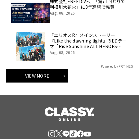
株式会社FREEDiVE、「第71回とりで
利根川大花火」に3年連続で協賛
Aug, 08, 2026
『エリオスR』メインストーリー
『Like the dawning light』のEDテー
マ「Rise Sunshine ALL HEROES
Ver.」がフルサイズ配信決定！
Aug, 08, 2026
Powered by PR TIMES
VIEW MORE