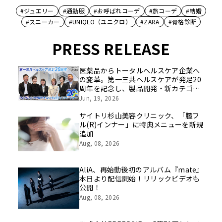
#ジュエリー
#通勤服
#お呼ばれコーデ
#旅コーデ
#結婚
#スニーカー
#UNIQLO（ユニクロ）
#ZARA
#骨格診断
PRESS RELEASE
医薬品からトータルヘルスケア企業へ
の変革。第一三共ヘルスケアが発足20
周年を記念し、製品開発・新カテゴリ
挑戦の舞台や旧社統合時のエピソード
Jun, 19, 2026
を社員の想いとともに振り返る特別映
像を公開！
サイトリ杉山美容クリニック、「膣フ
ル(R)インナー」に特典メニューを新規
追加
Aug, 08, 2026
AliA、再始動後初のアルバム『mate』
本日より配信開始！リリックビデオも
公開！
Aug, 08, 2026