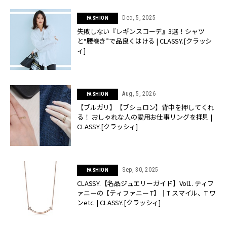
Dec, 5, 2025
FASHION
失敗しない『レギンスコーデ』3選！シャツ
と“腰巻き”で品良くはける | CLASSY.[クラッシ
ィ]
Aug, 5, 2026
FASHION
【ブルガリ】【ブシュロン】背中を押してくれ
る！ おしゃれな人の愛用お仕事リングを拝見 |
CLASSY.[クラッシィ]
Sep, 30, 2025
FASHION
CLASSY.【名品ジュエリーガイド】Vol1. ティフ
ァニーの【ティファニー T】｜T スマイル、T ワ
ンetc. | CLASSY.[クラッシィ]