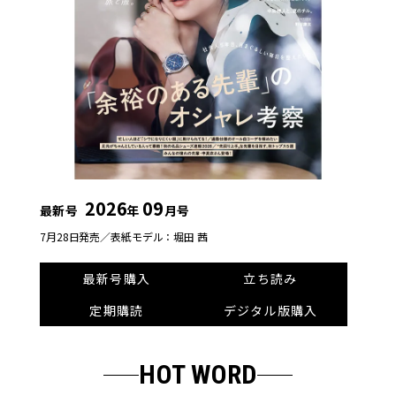
2026
09
最新号
年
月号
7月28日発売／
表紙モデル：堀田 茜
最新号購入
立ち読み
定期購読
デジタル版購入
HOT WORD