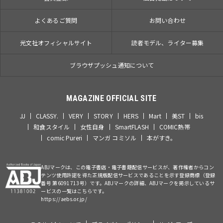
よくあるご質問
お問い合わせ
光文社オフィシャルサイト
読者モデル、ライター募集
ブラウザプッシュ通知について
MAGAZINE OFFICIAL SITE
JJ
CLASSY.
VERY
STORY
HERS
Mart
美ST
bis
和食スタイル
女性自身
SmartFLASH
COMIC熱帯
comic Pureri
マンガ コミソル
本がすき。
ABJマークは、この電子書店・電子書籍配信サービスが、著作権者からコン
テンツ使用許諾を得た正規版配信サービスであることを示す登録商標（登録
番号 第6091713号）です。ABJマークの詳細、ABJマークを掲示しているサ
ービスの一覧はこちらです。
https://aebs.or.jp/