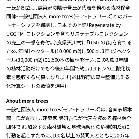
一氏が創立し、建築家の隈研吾氏が代表を務める森林保全
団体・一般社団法人 more trees(モア・トゥリーズ)とのパー
トナーシップを締結し、日本での上記「Regenerate by
UGGTM」コレクションを含むサステナブルコレクション
の売上の一部を寄付。奈良県天川村に「UGG の森」を育てる
ため、年間1ヘクタール(10,000 m2)に500本、3年で3ヘクタ
ール(30,000 m2)に1,500本の植林を行い、この初動3年間
の植林活動だけでも今後20年間で約171.3トンの二酸化炭
素を吸収する試算になります(※林野庁の森林整備見える
化計算シートの数値を適用)。
About more trees
一般社団法人 more trees(モア・トゥリーズ)は、音楽家坂本
龍一氏が創立し、建築家 隈研吾氏が代表を務める森林保全
団体です。加速する森林破壊と地球温暖化の危機的状況に
行動を起こすために、100名以上の賛同人とともに2007年