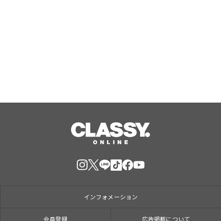
ジャングリア沖縄 ゲストの多様な旅
スタイルに応えたチケットラインアッ
プ拡充 余すことなく魅力を堪能する
「ロイヤルチケット」新登場
Aug, 06, 2026
インフォメーション
会員登録
広告掲載について