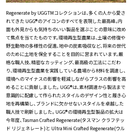
Regenerate by UGGTMコレクションは、多くの人から愛さ
れてきた UGG®のアイコンのすべてを表現した最高峰。内
面も外見からも気持ちのいい製品を選ぶことの意味に改め
て焦点を当てたものです。環境再生型農業は、土壌の修復や
野生動物の多様性の促進、地中の炭素吸収など、将来の世代
のために土地を保全することを目的に営まれています。厳
格な職人技、精密なカッティング、最高級の工法にこだわ
り、環境再生型農業を実践している農場から材料を調達し、
環境へのマイナスの影響を軽減しながらプラスの影響を高
めることに貢献しました。 UGG®は、素材調達から製法まで
意識的に配慮して作られたスタイルのデザイン性と履き心
地を再構築し、ブランドに欠かせないスタイルを卓越した
職人技で刷新しました。 UGG®の環境再生型製品の拡大は
今年度、Tasman Crafted Regenerate(タスマン クラフテッ
ド リジェネレート)と Ultra Mini Crafted Regenerate(ウル