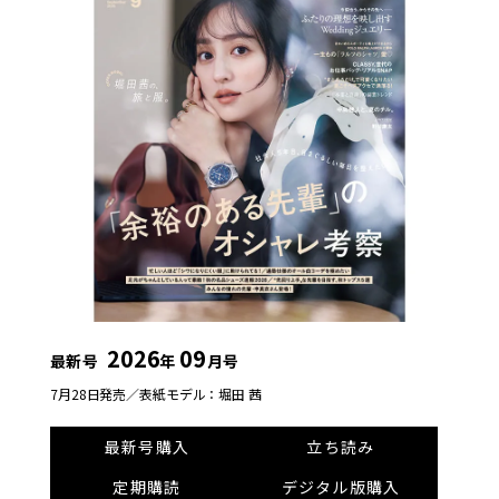
2026
09
最新号
年
月号
7月28日発売／
表紙モデル：堀田 茜
最新号購入
立ち読み
定期購読
デジタル版購入