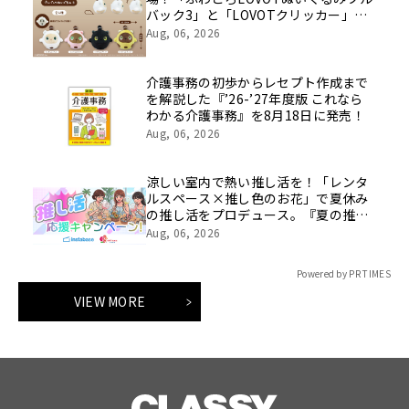
バック3」と「LOVOTクリッカー」が
全国のバンダイナムコアミューズメン
Aug, 06, 2026
ト施設に順次登場
介護事務の初歩からレセプト作成まで
を解説した『’26-’27年度版 これなら
わかる介護事務』を8月18日に発売！
Aug, 06, 2026
涼しい室内で熱い推し活を！「レンタ
ルスペース×推し色のお花」で夏休み
の推し活をプロデュース。『夏の推し
活応援キャンペーン』イーフローラと
Aug, 06, 2026
インスタベースが初開催。
Powered by PR TIMES
VIEW MORE