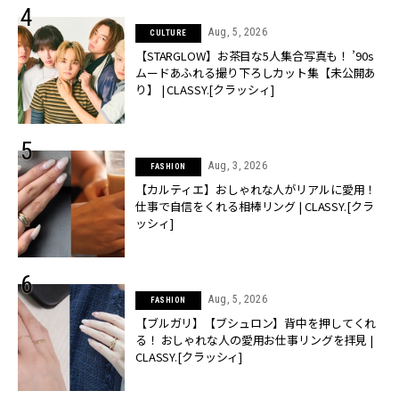
Aug, 5, 2026
CULTURE
【STARGLOW】お茶目な5人集合写真も！ ’90s
ムードあふれる撮り下ろしカット集【未公開あ
り】 | CLASSY.[クラッシィ]
Aug, 3, 2026
FASHION
【カルティエ】おしゃれな人がリアルに愛用！
仕事で自信をくれる相棒リング | CLASSY.[クラ
ッシィ]
Aug, 5, 2026
FASHION
【ブルガリ】【ブシュロン】背中を押してくれ
る！ おしゃれな人の愛用お仕事リングを拝見 |
CLASSY.[クラッシィ]