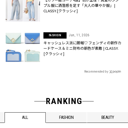
プル服に洒落感を足す「大人の華やか服」 |
CLASSY.[クラッシィ]
Jun, 11, 2026
FASHION
キャッシュレス派に朗報♡ フェンディの新作カ
ードケース＆ミニ財布の新色が素敵 | CLASSY.
[クラッシィ]
Recommended by
RANKING
ALL
FASHION
BEAUTY