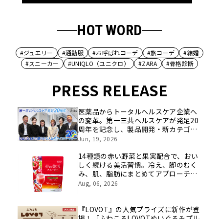
HOT WORD
#ジュエリー
#通勤服
#お呼ばれコーデ
#旅コーデ
#結婚
#スニーカー
#UNIQLO（ユニクロ）
#ZARA
#骨格診断
PRESS RELEASE
医薬品からトータルヘルスケア企業へ
の変革。第一三共ヘルスケアが発足20
周年を記念し、製品開発・新カテゴリ
挑戦の舞台や旧社統合時のエピソード
Jun, 19, 2026
を社員の想いとともに振り返る特別映
像を公開！
14種類の赤い野菜と果実配合で、おい
しく続ける美活習慣。冷え、脚のむく
み、肌、脂肪にまとめてアプローチす
る機能性表示食品が新登場
Aug, 06, 2026
『LOVOT』の人気プライズに新作が登
場！「ふわころLOVOTぬいぐるみプル