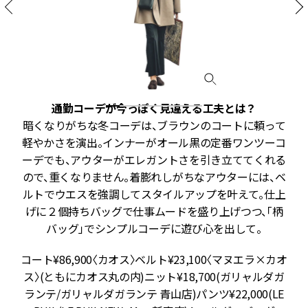
通勤コーデが今っぽく見違える工夫とは？
着
暗くなりがちな冬コーデは、ブラウンのコートに頼って
ル
軽やかさを演出。インナーがオール黒の定番ワンツーコ
ー
ーデでも、アウターがエレガントさを引き立ててくれる
タ
ので、重くなりません。着膨れしがちなアウターには、ベ
ラ
ルトでウエスを強調してスタイルアップを叶えて。仕上
ま
げに２個持ちバッグで仕事ムードを盛り上げつつ、「柄
バッグ」でシンプルコーデに遊び心を出して。
チ
コート¥86,900〈カオス〉ベルト¥23,100〈マヌエラ×カオ
ス〉(ともにカオス丸の内)ニット¥18,700(ガリャルダガ
)
ランテ/ガリャルダガランテ 青山店)パンツ¥22,000(LE