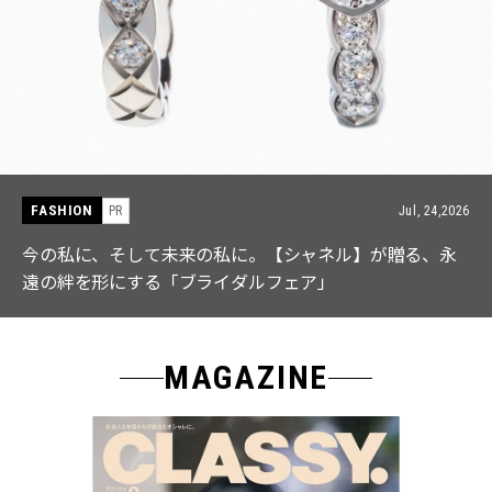
FASHION
PR
Jul, 15,2026
【ICB】人気インフルエンサーと共同制作! 週5で着たく
なる「名品ブラウス」２選
MAGAZINE