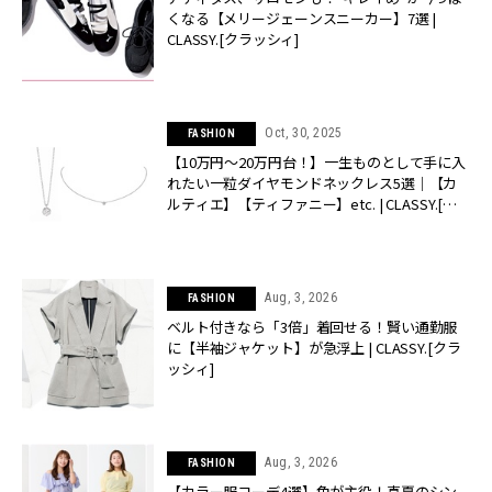
くなる【メリージェーンスニーカー】7選 |
CLASSY.[クラッシィ]
Oct, 30, 2025
FASHION
【10万円〜20万円台！】一生ものとして手に入
れたい一粒ダイヤモンドネックレス5選｜【カ
ルティエ】【ティファニー】etc. | CLASSY.[ク
ラッシィ]
Aug, 3, 2026
FASHION
ベルト付きなら「3倍」着回せる！賢い通勤服
に【半袖ジャケット】が急浮上 | CLASSY.[クラ
ッシィ]
Aug, 3, 2026
FASHION
【カラー服コーデ4選】色が主役！真夏のシン