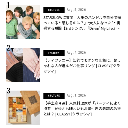
Aug, 5, 2026
CULTURE
STARGLOWに質問「人生のハンドルを自分で握
っていると感じるのは？」“大️人になった”と実
感する瞬間【3rdシングル『Drivin' My Life』発
売】 | CLASSY.[クラッシィ]
Aug, 4, 2026
FASHION
【ティファニー】知的でモダンな印象に。おし
ゃれな人が選んだお仕事リング | CLASSY.[クラ
ッシィ]
Aug, 1, 2026
CULTURE
【手土産４選】人気料理家が「パーティによく
持参」見栄えも味わいもお墨付きの老舗の名物
とは？ | CLASSY.[クラッシィ]