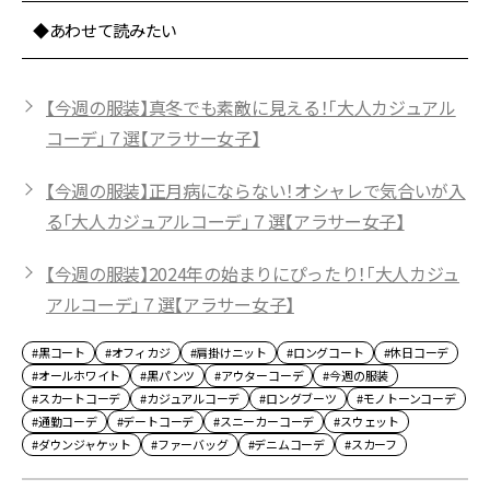
◆あわせて読みたい
【今週の服装】真冬でも素敵に見える！「大人カジュアル
コーデ」７選【アラサー女子】
【今週の服装】正月病にならない！オシャレで気合いが入
る「大人カジュアルコーデ」７選【アラサー女子】
【今週の服装】2024年の始まりにぴったり！「大人カジュ
アルコーデ」７選【アラサー女子】
#黒コート
#オフィカジ
#肩掛けニット
#ロングコート
#休日コーデ
#オールホワイト
#黒パンツ
#アウターコーデ
#今週の服装
#スカートコーデ
#カジュアルコーデ
#ロングブーツ
#モノトーンコーデ
#通勤コーデ
#デートコーデ
#スニーカーコーデ
#スウェット
#ダウンジャケット
#ファーバッグ
#デニムコーデ
#スカーフ