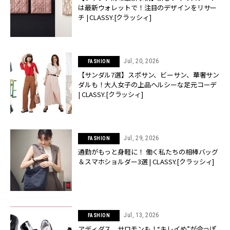
は最新ウォレットで！注目のデザインをリサー
チ | CLASSY.[クラッシィ]
Jul, 20, 2026
FASHION
【サンダル7選】スポサン、ビーサン、華奢サン
ダルも！大人女子の上品ヘルシーな足元コーデ
| CLASSY.[クラッシィ]
Jul, 29, 2026
FASHION
通勤がもっと身軽に！ 働く私たちの相棒バッグ
＆スマホショルダー3選 | CLASSY.[クラッシィ]
Jul, 13, 2026
FASHION
アディダス、サロモンも！“キレイめ”が今っぽ