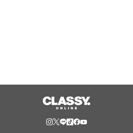
利根川大花火」に3年連続で協賛
Aug, 08, 2026
『エリオスR』メインストーリー
『Like the dawning light』のEDテー
マ「Rise Sunshine ALL HEROES
Ver.」がフルサイズ配信決定！
Aug, 08, 2026