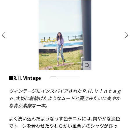
■R.H. Vintage
■
ヴィンテージにインスパイアされたＲ.Ｈ. Ｖｉｎｔａｇ
ｅ。大切に着続けたようなムードと夏空みたいに爽やか
な青が素敵な一本。
よく洗い込んだようなうす色デニムには、爽やかな淡色
でトーンを合わせたやわらかい風合いのシャツがぴっ