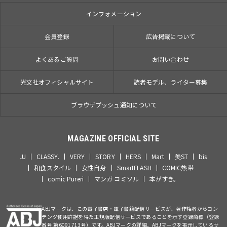
インフォメーション
会員登録
広告掲載について
よくあるご質問
お問い合わせ
光文社オフィシャルサイト
読者モデル、ライター募集
ブラウザプッシュ通知について
MAGAZINE OFFICIAL SITE
JJ
CLASSY.
VERY
STORY
HERS
Mart
美ST
bis
和食スタイル
女性自身
SmartFLASH
COMIC熱帯
comic Pureri
マンガ コミソル
本がすき。
ABJマークは、この電子書店・電子書籍配信サービスが、著作権者からコン
テンツ使用許諾を得た正規版配信サービスであることを示す登録商標（登録
番号 第6091713号）です。ABJマークの詳細、ABJマークを掲示しているサ