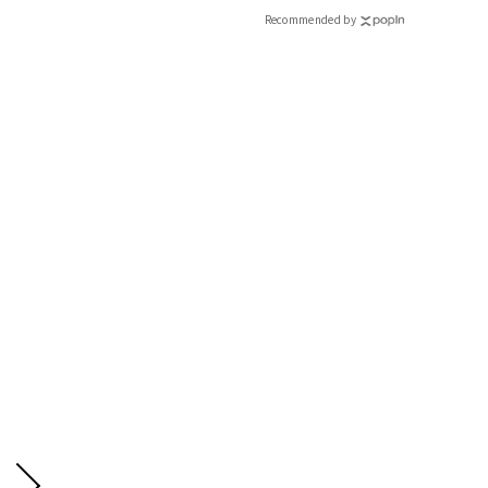
￥19,000（ロンハーマン）ピアス￥4,500バングル￥7,778（と
ィ]
Recommended by