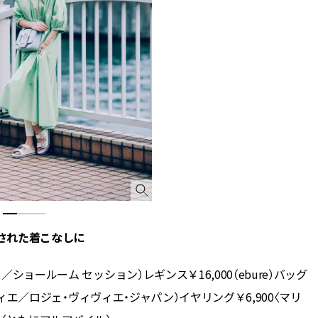
スメ＞ | CLASSY.[クラッシィ]
正解！ | CLASSY.
Aug, 5, 2026
Jun,
BEAUTY
WEDDING
忙しい毎日に「うるおいター
【一生ものジュエ
ボ」を。新【SOFINA BASIC＋】
存在感が際立つ！
のお手入れでうるおってなめら
「トゥギャザー」
かな肌を目指す | CLASSY.[クラッ
目 | CLASSY.[クラ
シィ]
Nov, 17, 2025
Aug,
BEAUTY
WEDDING
【落ちない名品リップ10選】塗
20万円台〜【カル
り直しできない・皮むけしやす
ング４選】ラブ、トリ
いetc.悩みをクリア | CLASSY.[ク
を『マリッジ』に
ラッシィ]
ます！ | CLASSY.
された着こなしに
Aug, 5, 2026
Nov,
BEAUTY
WEDDING
夏の深刻なくすみ・色ムラにア
【結婚式のお呼ば
／ショールーム セッション）レギンス￥16,000（ebure）バッグ
プローチ！【透明感を底上げ】
りとカブらない「
神コスメ３選 | CLASSY.[クラッシ
ルエット」が正解！ | 
ィヴィエ／ロジェ・ヴィヴィエ・ジャパン）イヤリング￥6,900〈マリ
ィ]
ラッシィ]