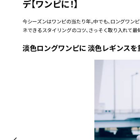
デ【ワンピに！】
今シーズンはワンピの当たり年。中でも、ロングワンピ
ネできるスタイリングのコツ、さっそく取り入れて最
淡色ロングワンピに 淡色レギンスを