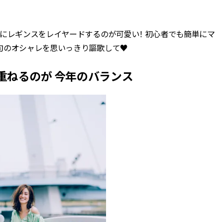
BEAUTY
にレギンスをレイヤードするのが可愛い！ 初心者でも簡単にマ
旬のオシャレを思いっきり謳歌して♥
Aug, 7, 2026
Feb,
BEAUTY
WEDDING
【UV下地】酷暑に頼れる！
結婚式に黒ドレス
2,000円台〜3,000円台の名品3選
ばれで失敗しない
重ねるのが 今年のバランス
｜30代美容ライターが正直レビ
ーを解説 | CLASS
ュー | CLASSY.[クラッシィ]
Aug, 6, 2026
Aug,
BEAUTY
WEDDING
【ヘアアクセ6選】手抜きに見え
【結婚指輪】人気
ない！アラサーのまとめ髪が垢
ング22選｜20〜3
抜ける「即戦力アクセ」たち |
エピソードも | CLA
CLASSY.[クラッシィ]
ィ]
Aug, 7, 2026
Mar,
BEAUTY
WEDDING
冷房・紫外線etc...「夏の隠れ乾
【トレンドの巻き
燥」を防ぐ【ベタつかない名品
式ゲスト服の鉄板
クリーム】3選＜30代のベストコ
ンピ”は『スカー