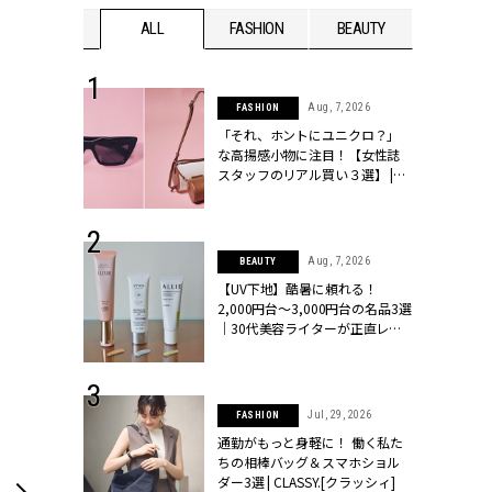
WEDDING
ALL
FASHION
BEAUTY
WEDDIN
 16, 2026
Aug, 7, 2026
FASHION
はアリ？お呼
「それ、ホントにユニクロ？」
コーデ＆マナ
な高揚感小物に注目！【女性誌
Y.[クラッシィ]
スタッフのリアル買い３選】 |
CLASSY.[クラッシィ]
 13, 2025
Aug, 7, 2026
BEAUTY
ブランドのリ
【UV下地】酷暑に頼れる！
0代カップルの
2,000円台〜3,000円台の名品3選
SSY.[クラッシ
｜30代美容ライターが正直レビ
ュー | CLASSY.[クラッシィ]
 24, 2026
Jul, 29, 2026
FASHION
方３選】結婚
通勤がもっと身軽に！ 働く私た
“シンプル黒ワ
ちの相棒バッグ＆スマホショル
フ』で盛るのが
ダー3選 | CLASSY.[クラッシィ]