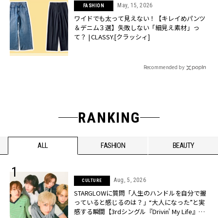
May, 15, 2026
FASHION
ワイドでも太って見えない！【キレイめパンツ
＆デニム３選】失敗しない「細見え素材」っ
て？ | CLASSY.[クラッシィ]
Recommended by
RANKING
ALL
FASHION
BEAUTY
Aug, 5, 2026
CULTURE
STARGLOWに質問「人生のハンドルを自分で握
っていると感じるのは？」“大️人になった”と実
感する瞬間【3rdシングル『Drivin' My Life』発