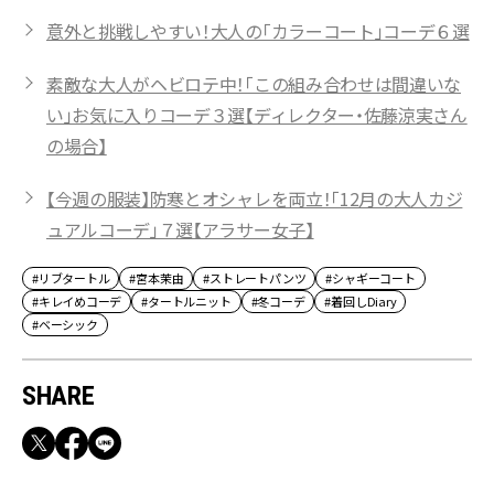
意外と挑戦しやすい！大人の「カラーコート」コーデ６選
素敵な大人がヘビロテ中！「この組み合わせは間違いな
い」お気に入りコーデ３選【ディレクター・佐藤涼実さん
の場合】
【今週の服装】防寒とオシャレを両立！「12月の大人カジ
ュアルコーデ」７選【アラサー女子】
#リブタートル
#宮本茉由
#ストレートパンツ
#シャギーコート
#キレイめコーデ
#タートルニット
#冬コーデ
#着回しDiary
#ベーシック
SHARE