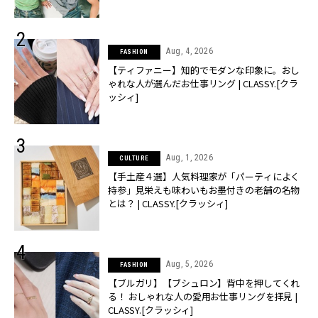
売】 | CLASSY.[クラッシィ]
Aug, 4, 2026
FASHION
【ティファニー】知的でモダンな印象に。おし
ゃれな人が選んだお仕事リング | CLASSY.[クラ
ッシィ]
Aug, 1, 2026
CULTURE
【手土産４選】人気料理家が「パーティによく
持参」見栄えも味わいもお墨付きの老舗の名物
とは？ | CLASSY.[クラッシィ]
Aug, 5, 2026
FASHION
【ブルガリ】【ブシュロン】背中を押してくれ
る！ おしゃれな人の愛用お仕事リングを拝見 |
CLASSY.[クラッシィ]