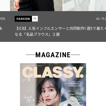
FASHION
PR
Jul, 15,2026
【ICB】人気インフルエンサーと共同制作! 週5で着たく
なる「名品ブラウス」２選
MAGAZINE