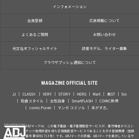
インフォメーション
会員登録
広告掲載について
よくあるご質問
お問い合わせ
光文社オフィシャルサイト
読者モデル、ライター募集
ブラウザプッシュ通知について
MAGAZINE OFFICIAL SITE
JJ
CLASSY.
VERY
STORY
HERS
Mart
美ST
bis
和食スタイル
女性自身
SmartFLASH
COMIC熱帯
comic Pureri
マンガ コミソル
本がすき。
ABJマークは、この電子書店・電子書籍配信サービスが、著作権者からコン
テンツ使用許諾を得た正規版配信サービスであることを示す登録商標（登録
番号 第6091713号）です。ABJマークの詳細、ABJマークを掲示しているサ