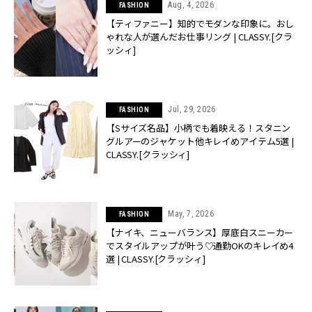
Aug, 4, 2026
FASHION
【ティファニー】知的でモダンな印象に。おし
ゃれな人が選んだお仕事リング | CLASSY.[クラ
ッシィ]
Jul, 29, 2026
FASHION
【Sサイズ名品】小柄でも着映える！スタニン
グルアーのジャケット他キレイめアイテム5選 |
CLASSY.[クラッシィ]
May, 7, 2026
FASHION
【ナイキ、ニューバランス】厚底白スニーカー
でスタイルアップが叶う♡通勤OKのキレイめ4
選 | CLASSY.[クラッシィ]