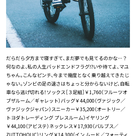
だらだら夕方まで寝すぎて、まだ夢でも見てるのかな…？
何なのよ、私の人生バッドエンドフラグ!?いや待てよ、マユ
ちゃん。こんなピンチ、今まで幾度となく乗り越えてきたじ
ゃない。ゾンビの足の速さはちょっと分からないけど、自転
車なら逃げ切れる！ソックス［３足組］￥1,760（フルーツオ
ブザルーム／ギャレット）バッグ￥44,000（ヴァジック／
ヴァジックジャパン）スニーカー￥35,200（オートリー／
トヨダトレーディング プレスルーム）イヤリング
￥44,100（アビステ）ネックレス￥17,930（バルブス／
ZUTTOHOLIC）リング￥14,300（イン ムード／フォーティ