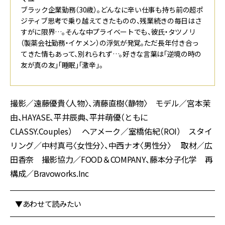
ブラック企業勤務（30歳）。どんなに辛い仕事も持ち前の超ポ
ジティブ思考で乗り越えてきたものの、残業続きの毎日はさ
すがに限界…。そんな中プライベートでも、彼氏・タツノリ
（製薬会社勤務・イケメン）の浮気が発覚。ただ長年付き合っ
てきた情もあって、別れられず…。好きな言葉は「逆境の時の
友が真の友」「睡眠」「激辛」。
撮影／遠藤優貴〈人物〉、清藤直樹〈静物〉 モデル／宮本茉
由、HAYASE、平井辰典、平井萌優（ともに
CLASSY.Couples） ヘアメーク／室橋佑紀（ROI） スタイ
リング／中村真弓〈女性分〉、中西ナオ〈男性分〉 取材／広
田香奈 撮影協力／FOOD＆COMPANY、藤本分子化学 再
構成／Bravoworks.Inc
▼あわせて読みたい