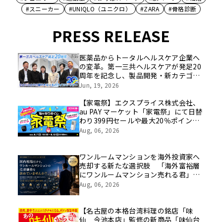
#スニーカー
#UNIQLO（ユニクロ）
#ZARA
#骨格診断
PRESS RELEASE
医薬品からトータルヘルスケア企業へ
の変革。第一三共ヘルスケアが発足20
周年を記念し、製品開発・新カテゴリ
挑戦の舞台や旧社統合時のエピソード
Jun, 19, 2026
を社員の想いとともに振り返る特別映
像を公開！
【家電祭】エクスプライス株式会社、
au PAY マーケット「家電祭」にて日替
わり399円セールや最大20％ポイント
還元などお得なキャンペーンを
Aug, 06, 2026
8/7(金)10:00より開催！
ワンルームマンションを海外投資家へ
売却する新たな選択肢 「海外富裕層
にワンルームマンション売れる君」サ
ービス開始
Aug, 06, 2026
【名古屋の本格台湾料理の銘店「味
仙 今池本店」監修の新商品「味仙台