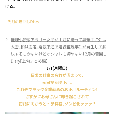
ける――。
先月の着回しDiary
推理小説家アラサー女子が山荘に篭って執筆中に外は
大雪、橋は崩落、電波不通で連続盗難事件が発生して解
決するしかないけどオシャレも諦めない12月の着回し
Diary【上旬まとめ編】
1/1(月曜日)
日頃の仕事の疲れが溜まって、
元日から寝正月。
これぞブラック企業勤めのお正月ルーティン！
さすがにお母さんに叩き起こされて
初詣に向かうと…参拝客、ゾンビ化ァァァ!?