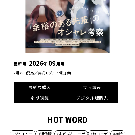
2026
09
最新号
年
月号
7月28日発売／
表紙モデル：堀田 茜
最新号購入
立ち読み
定期購読
デジタル版購入
HOT WORD
#ジュエリー
#通勤服
#お呼ばれコーデ
#旅コーデ
#結婚