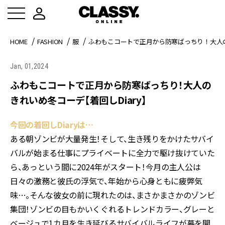
HOME
FASHION
服
ふわもこコートで正月から防寒ばっちり！大人の
Jan, 01,2024
ふわもこコートで正月から防寒ばっちり！大人の
きれいめ冬コーデ【着回しDiary】
今回の着回しDiaryは…
ある朝ゾンビが大量発生！そして、生き残りをかけたサバイ
バルが始まる――仕事にプライベートに全力で駆け抜けていた
ら、あっという間に2024年がスタート！今月の主人公は
日々の激務と彼氏の浮気で、年始から心身ともに疲弊気
味…。そんな彼女の前に現れたのは、まさかまさかのゾンビ
集団！ゾンビの目もかいくぐれるトレンドカラー、グレーと
ベージュで1カ月を生き延びるサバイバルライフが幕を開