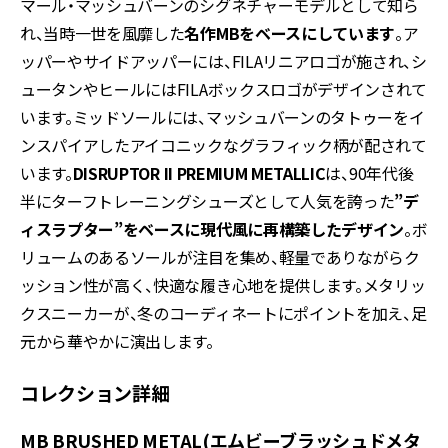
マール・マッシュバーンのシグネチャーモデルとして知ら
れ、当時一世を風靡した
名作MBをベースにしています
。ア
ッパーやサイドアッパーには、FILAリニアロゴが施され、シ
ュータンやヒールにはFILAボックスロゴがデザインされて
います。ミッドソールには、マッシュバーンのタトゥーをイ
ンスパイアしたアイコニックなグラフィック柄が配されて
います。
DISRUPTOR II PREMIUM METALLIC
は、90年代後
半にターフトレーニングシューズとして人気を誇った
”デ
ィスラプター”をベースに現代風に再構築したデザイン
。ボ
リュームのあるソールが注目を集め、軽量でありながらク
ッション性が高く、快適な履き心地を提供します。メタリッ
クスニーカーが、冬のコーディネートにポイントを加え、足
元から華やかに演出します。
コレクション詳細
MB BRUSHED METAL(エムビーブラッシュドメタ