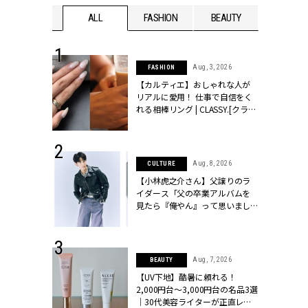
WEDDING
ALL
FASHION
BEAUTY
WEDDIN
 30, 2026
Aug, 3, 2026
FASHION
リー】1つでも
【カルティエ】おしゃれな人が
ポメラートの
リアルに愛用！ 仕事で自信をく
シリーズに注
れる相棒リング | CLASSY.[クラッ
ッシィ]
シィ]
 16, 2026
Aug, 8, 2026
CULTURE
はアリ？お呼
【小林虎之介さん】父譲りのラ
コーデ＆マナ
イダース「父の卒業アルバムを
Y.[クラッシィ]
見たら『俺やん』って思いまし
た（笑）」 | CLASSY.[クラッシ
ィ]
 13, 2025
Aug, 7, 2026
BEAUTY
ブランドのリ
【UV下地】酷暑に頼れる！
0代カップルの
2,000円台〜3,000円台の名品3選
SSY.[クラッシ
｜30代美容ライターが正直レビ