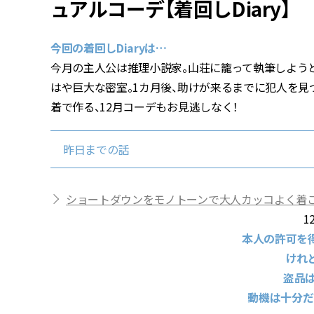
ュアルコーデ【着回しDiary】
今回の着回しDiaryは…
今月の主人公は推理小説家。山荘に籠って執筆しようと
はや巨大な密室。1カ月後、助けが来るまでに犯人を見
着で作る、12月コーデもお見逃しなく！
昨日までの話
ショートダウンをモノトーンで大人カッコよく着こなす
1
本人の許可を
けれ
盗品
動機は十分だ