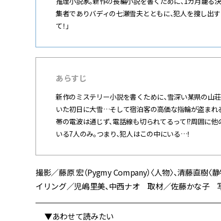
推理小説家。新作の長編小説を書くために、1カ月籠る
集者でありバディの七瀬雪夫とともに、犯人を捜し出す
て！」
あらすじ
新作のミステリー小説を書くために、雪深い某県の山荘
いた初日に大雪…そして宿泊客の高価な指輪が盗まれる
帯の電波は通じず、電話線も切られてるって!?周囲に
いる7人のみ。つまり、犯人はこの中にいる…！
撮影／藤原 宏（Pygmy Company）〈人物〉、清藤
イリング／児嶋里美、中西ナオ 取材／佐藤かな子 写真提供
▼あわせて読みたい