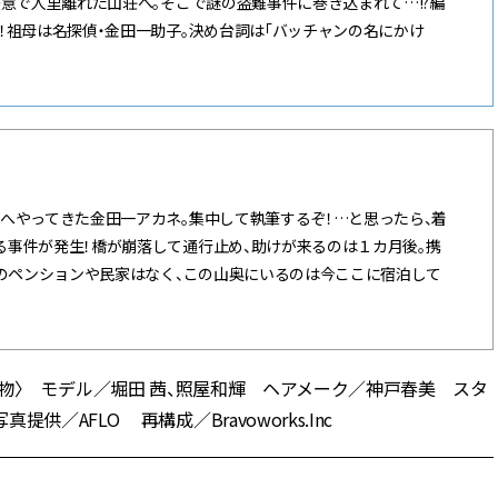
決意で人里離れた山荘へ。そこで謎の盗難事件に巻き込まれて…!?編
！祖母は名探偵・金田一助子。決め台詞は「バッチャンの名にかけ
へやってきた金田一アカネ。集中して執筆するぞ！…と思ったら、着
事件が発生！橋が崩落して通行止め、助けが来るのは１カ月後。携
他のペンションや民家はなく、この山奥にいるのは今ここに宿泊して
直樹〈静物〉 モデル／堀田 茜、照屋和輝 ヘアメーク／神戸春美 スタ
／AFLO 再構成／Bravoworks.Inc