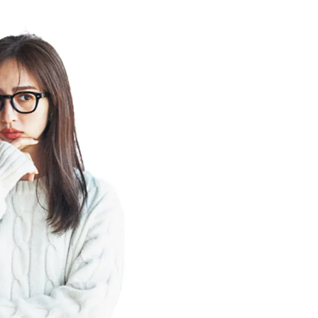
できる体験型イベントが開催 |
ィ]
CLASSY.[クラッシィ]
Aug, 6, 2026
Mar,
BEAUTY
WEDDING
【ヘアアクセ6選】手抜きに見え
【トレンドの巻き
ない！アラサーのまとめ髪が垢
式ゲスト服の鉄板
抜ける「即戦力アクセ」たち |
ンピ”は『スカー
CLASSY.[クラッシィ]
正解！ | CLASSY.
Aug, 5, 2026
Dec,
BEAUTY
WEDDING
忙しい毎日に「うるおいター
【結婚式お呼ばれ
ボ」を。新【SOFINA BASIC＋】
染む！上品で実用
のお手入れでうるおってなめら
ッグ」6選【アン
かな肌を目指す | CLASSY.[クラッ
イラー他】 | CLAS
シィ]
ィ]
Aug, 8, 2026
Aug,
BEAUTY
WEDDING
“盛りすぎない”がトレンド！
20万円台〜【カル
【最旬マスカラ4選】さりげない
ング４選】ラブ、トリ
ボリュームと絶妙カラー |
を『マリッジ』に
CLASSY.[クラッシィ]
ます！ | CLASSY.