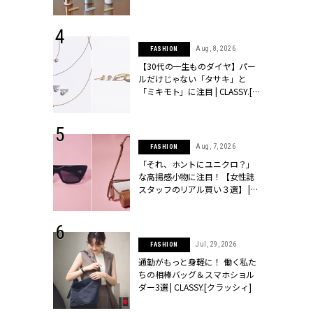
ュー | CLASSY.[クラッシィ]
 24, 2026
Aug, 8, 2026
FASHION
方３選】結婚
【30代の一生ものダイヤ】パー
“シンプル黒ワ
ルだけじゃない「タサキ」と
フ』で盛るのが
「ミキモト」に注目 | CLASSY.[ク
[クラッシィ]
ラッシィ]
 9, 2025
Aug, 7, 2026
FASHION
】ドレスに馴
「それ、ホントにユニクロ？」
的な「サブバ
な高揚感小物に注目！【女性誌
テプリマ、フェ
スタッフのリアル買い３選】 |
SY.[クラッシ
CLASSY.[クラッシィ]
 18, 2025
Jul, 29, 2026
FASHION
ティエ人気リ
通勤がもっと身軽に！ 働く私た
ニティetc.
ちの相棒バッグ＆スマホショル
選ぶ人増えて
ダー3選 | CLASSY.[クラッシィ]
[クラッシィ]