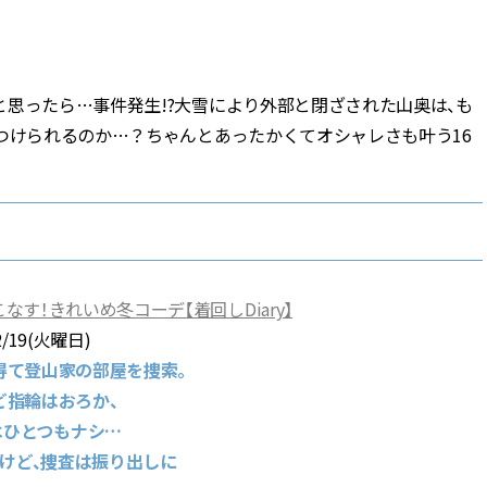
BEAUTY
思ったら…事件発生!?大雪により外部と閉ざされた山奥は、も
Aug, 7, 2026
Jun,
BEAUTY
WEDDING
つけられるのか…？ちゃんとあったかくてオシャレさも叶う16
【UV下地】酷暑に頼れる！
【一生ものジュエ
2,000円台〜3,000円台の名品3選
存在感が際立つ！
｜30代美容ライターが正直レビ
「トゥギャザー」
ュー | CLASSY.[クラッシィ]
目 | CLASSY.[クラ
Sep, 25, 2025
Feb,
BEAUTY
WEDDING
マルジェラの“レプリカ”に新作
結婚式に黒ドレス
！きれいめ冬コーデ【着回しDiary】
も！注目度急上昇の『フレグラ
ばれで失敗しない
ンス』５選 | CLASSY.[クラッシ
ーを解説 | CLASS
2/19(火曜日)
ィ]
得て登山家の部屋を捜索。
ど指輪はおろか、
Aug, 8, 2026
Aug,
BEAUTY
WEDDING
はひとつもナシ…
【シャネル】「ココ マドモアゼ
【結婚指輪】人気
けど、捜査は振り出しに
ル クラッシュ アプソリュ」の限
ング22選｜20〜3
定カフェが登場！世界観に没入
エピソードも | CLA