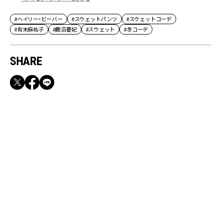
#ヘイリー・ビーバー
#スウェットパンツ
#スウェットコーデ
#有末麻祐子
#鹿沼憂妃
#スウェット
#冬コーデ
SHARE
RECOMMEND
満員電車も外回りも快適！身軽になれるバッグ
＆スマホショルダー3選