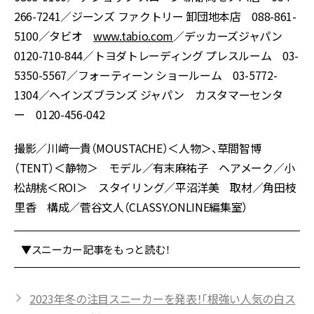
266-7241／ジーンズ ファクトリー 卸団地本店 088-861-
5100／タビオ
www.tabio.com
／デッカーズジャパン
0120-710-844／トヨダトレーディング プレスルーム 03-
5350-5567／フォーティーン ショールーム 03-5772-
1304／ヘインズブランズ ジャパン カスタマーセンタ
ー 0120-456-042
撮影／川﨑一貴（MOUSTACHE）＜人物＞、草間智博
（TENT）＜静物＞ モデル／有末麻祐子 ヘアメーク／小
松胡桃＜ROI＞ スタイリング／平沼洋美 取材／角田枝
里香 構成／菅谷文人（CLASSY.ONLINE編集室）
▼スニーカー記事をもっと読む！
2023年冬の注目スニーカーを発表！「根強い人気の白ス