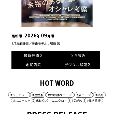
2026
09
最新号
年
月号
7月28日発売／
表紙モデル：堀田 茜
最新号購入
立ち読み
定期購読
デジタル版購入
HOT WORD
#ジュエリー
#通勤服
#お呼ばれコーデ
#旅コーデ
#結婚
#スニーカー
#UNIQLO（ユニクロ）
#ZARA
#骨格診断