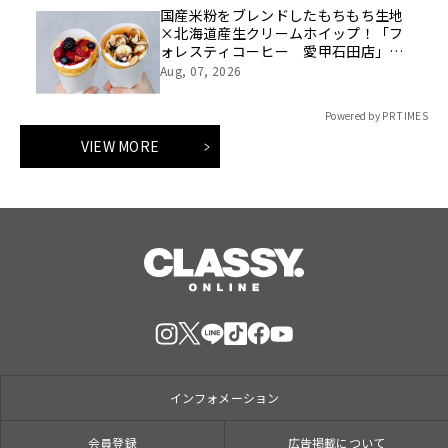
国産米粉をブレンドしたもちもち生地
×北海道産生クリームホイップ！「フ
ォレスティコーヒー 愛甲石田店」に
て、８月１７日（月）からクレープ販
Aug, 07, 2026
売を開始
Powered by PR TIMES
VIEW MORE
インフォメーション
会員登録
広告掲載について