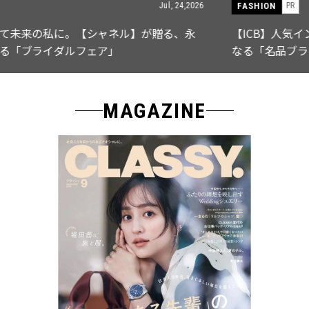
FASHION
PR
Jul, 15,2026
【ICB】人気インフルエンサーと共同制作! 週5で着たく
なる「名品ブラウス」２選
MAGAZINE