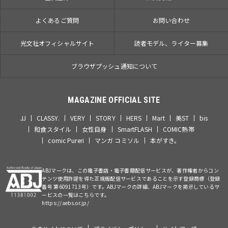
よくあるご質問
お問い合わせ
光文社オフィシャルサイト
読者モデル、ライター募集
ブラウザプッシュ通知について
MAGAZINE OFFICIAL SITE
JJ
CLASSY.
VERY
STORY
HERS
Mart
美ST
bis
和食スタイル
女性自身
SmartFLASH
COMIC熱帯
comic Pureri
マンガ コミソル
本がすき。
ABJマークは、この電子書店・電子書籍配信サービスが、著作権者からコン
テンツ使用許諾を得た正規版配信サービスであることを示す登録商標（登録
番号 第6091713号）です。ABJマークの詳細、ABJマークを掲示しているサ
ービスの一覧はこちらです。
https://aebs.or.jp/