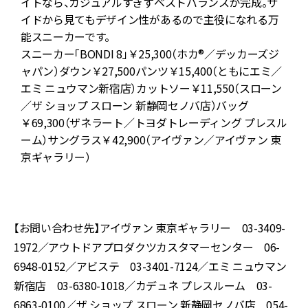
イトなら、カジュアルすぎずベストバランスが完成。サ
イドから見てもデザイン性があるので主役になれる万
能スニーカーです。
フ
スニーカー「BONDI 8」￥25,300（ホカ®／デッカーズジ
ャパン）ダウン￥27,500パンツ￥15,400（ともにエミ／
パ
エミ ニュウマン新宿店）カットソー￥11,550（スローン
／ザ ショップ スローン 新静岡セノバ店）バッグ
ウ
￥69,300（ザネラート／トヨダトレーディング プレスル
ーム）サングラス￥42,900（アイヴァン／アイヴァン 東
グ
京ギャラリー）
／
【お問い合わせ先】アイヴァン 東京ギャラリー 03-3409-
1972／アウトドアプロダクツカスタマーセンター 06-
6948-0152／アビステ 03-3401-7124／エミ ニュウマン
新宿店 03-6380-1018／カデュネ プレスルーム 03-
6863-0100／ザ ショップ スローン 新静岡セノバ店 054-