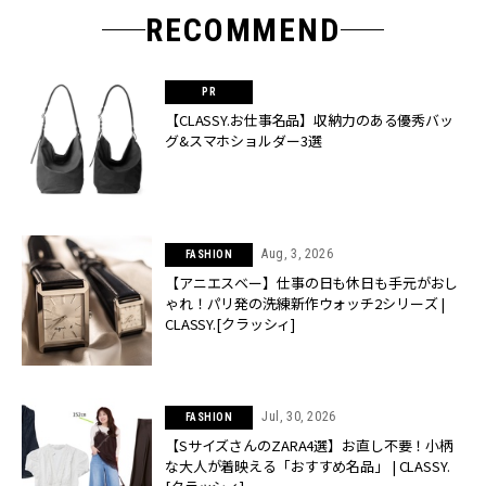
RECOMMEND
【CLASSY.お仕事名品】収納力のある優秀バッ
グ&スマホショルダー3選
Aug, 3, 2026
FASHION
【アニエスベー】仕事の日も休日も手元がおし
ゃれ！パリ発の洗練新作ウォッチ2シリーズ |
CLASSY.[クラッシィ]
Jul, 30, 2026
FASHION
【SサイズさんのZARA4選】お直し不要！小柄
な大人が着映える「おすすめ名品」 | CLASSY.