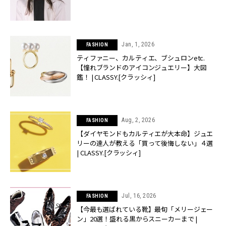
Jan, 1, 2026
FASHION
ティファニー、カルティエ、ブシュロンetc.
【憧れブランドのアイコンジュエリー】大図
鑑！ | CLASSY.[クラッシィ]
Aug, 2, 2026
FASHION
【ダイヤモンドもカルティエが大本命】ジュエ
リーの達人が教える「買って後悔しない」４選
| CLASSY.[クラッシィ]
Jul, 16, 2026
FASHION
【今最も選ばれている靴】最旬「メリージェー
ン」20選！盛れる黒からスニーカーまで |