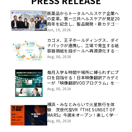
PRESS RELEASE
医薬品からトータルヘルスケア企業へ
の変革。第一三共ヘルスケアが発足20
周年を記念し、製品開発・新カテゴリ
挑戦の舞台や旧社統合時のエピソード
Jun, 19, 2026
を社員の想いとともに振り返る特別映
像を公開！
カゴメ、王子ホールディングス、ダイ
ナパックが連携し、工場で発生する紙
容器損紙を段ボールへ再資源化する実
証を開始
Aug, 08, 2026
毎月入学＆時間や場所に縛られずにプ
ロを目指せる！日本映像翻訳アカデミ
ーが「映像翻訳VODプログラム」を
2026年10月より開講！
Aug, 08, 2026
横浜・みなとみらいで火星旅行を体
験 次世代型VR『THE SUNSET OF
MARS』今週末オープン！楽しく学べ
るパネル展やワークショップなど関連
Aug, 08, 2026
イベントも